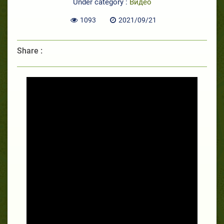
Under category :
Видео
1093
2021/09/21
Share :