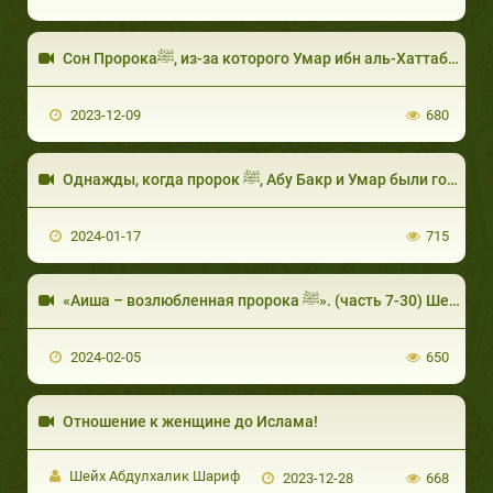
Сон Пророкаﷺ, из-за которого Умар ибн аль-Хаттаб заплакал
2023-12-09
680
Однажды, когда пророк ﷺ, Абу Бакр и Умар были голодны
2024-01-17
715
«Аиша – возлюбленная пророка ﷺ». (часть 7-30) Шейх Ибрахим Дувейш
2024-02-05
650
Отношение к женщине до Ислама!
Шейх Абдулхалик Шариф
2023-12-28
668