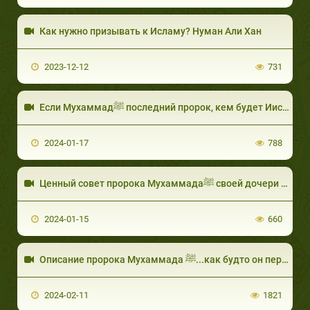
Как нужно призывать к Исламу? Нуман Али Хан
2023-12-12
731
Если Мухаммадﷺ последний пророк, кем будет Иисус после пришествия на землю? Закир Найк.
2024-01-17
788
Ценный совет пророка Мухаммадаﷺ своей дочери Фатыме Захре. Шейх Набиль аль-Авады
2024-01-15
660
Описание пророка Мухаммада ﷺ...как будто он перед тобой.
2024-02-11
1821