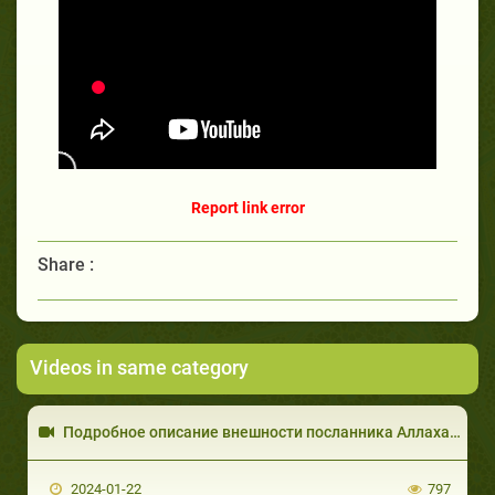
Report link error
Share :
Videos in same category
Подробное описание внешности посланника Аллахаﷺ!
2024-01-22
797