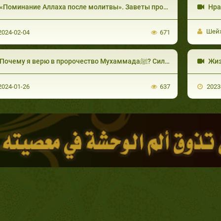
Шейх
024-02-04
671
Почему я верю в пророчество Мухаммадаﷺ? Сильные аргументы! Oсман Булут
024-01-26
637
2023