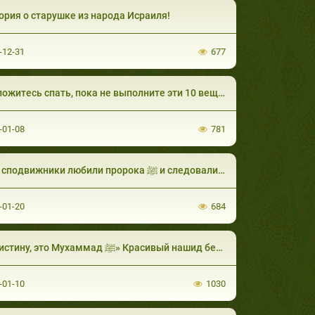
ория о старушке из народа Исраиля!
Вы обязательно будете спрошены об этом наслаждении! Случай из жизни пророкаﷺ I
-12-31
677
-01-08
781
Как сподвижники любили пророка ﷺ и следовали за ним!
ммадуﷺ! Шейх Адхам аль-Асими
-01-20
684
«Воистину, это Мухаммад ﷺ» Красивый нашид без музыки
ммадуﷺ! Шейх Адхам аль-Асими
-01-10
1030