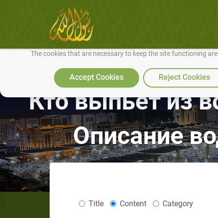
We use cookies to make our site work well for you and so we can conti
The cookies that are necessary to keep the site functioning ar
Accept Cookies
Reject Cookies
Кто выпьет из водоема п
Описание во
Title
Content
Category