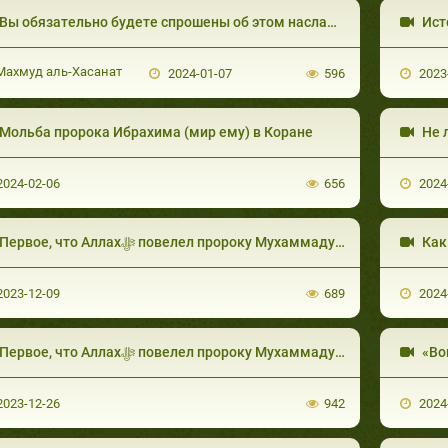
Ист
ахмуд аль-Хасанат
2024-01-07
596
2023
Мольба пророка Ибрахима (мир ему) в Коране
024-02-06
656
2024
Первое, что Аллахﷻ повелел пророку Муха
023-12-09
689
2024
Первое, что Аллахﷻ повелел пророку Муха
023-12-26
942
2024