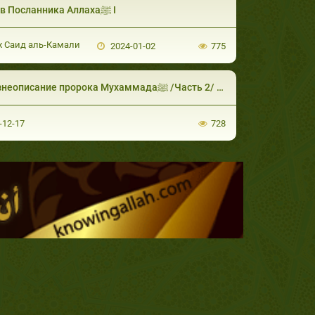
Нрав Посланника Аллахаﷺ I
«Поминание Аллаха после молитвы». Заветы пророка Мухаммада ﷺ часть 8
 Саид аль-Камали
2024-01-02
775
Жизнеописание пророка Мухаммадаﷺ /Часть 2/ Первое откровение и начало призыва!
-12-17
728