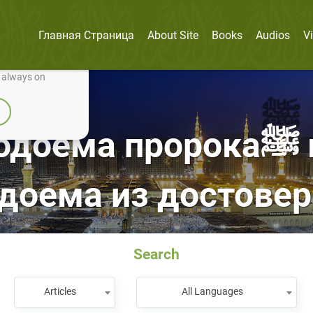
Главная Страница
About Site
Books
Audios
V
nually improve it.
e always on
ророкаﷺ в Судный День?!
доема из достове
Search
Articles
All Languages