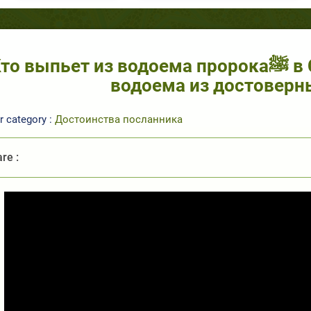
о выпьет из водоема пророкаﷺ в Судный День?! Описание
водоема из достоверн
r category :
Достоинства посланника
re :