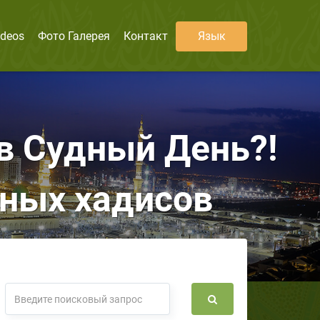
ideos
Фото Галерея
Контакт
Язык
рных хадисов