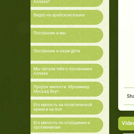
Аллаха?
Видео на арабском языке
Посланник и мы
Посланник и наши дети
Мы читали тебе о посланнике
Аллаха
Пророк милости. Мухаммад
Мусъад Якут
Sha
Его милость на политической
арене и на пол
Vide
Его милость по отношению к
противникам