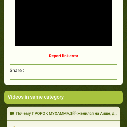
Report link error
Share :
Videos in same category
Почему ПРОРОК МУХАММАДﷺ женился на Аише, да будет доволен ею Аллах?