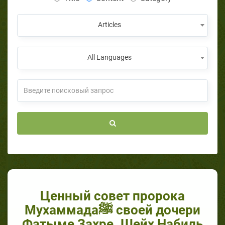
Articles
All Languages
Ценный совет пророка
Мухаммадаﷺ своей дочери
Фатыме Захре. Шейх Набиль