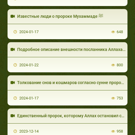
Известные люди о пророке Мухаммаде ﷺ
2024-01-17
648
Подробное описание внешности посланника Аллахаﷺ!
2024-01-22
800
Толкование снов и кошмаров согласно сунне пророкаﷺ!
2024-01-17
753
Единственный пророк, которому Аллах остановил солнце! История Юша' ибн Нуна
2023-12-14
958