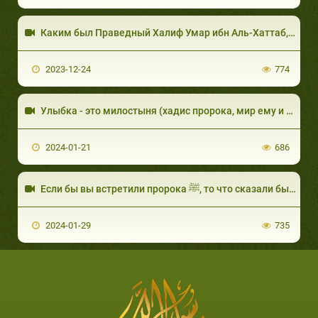
Каким был Праведный Халиф Умар ибн Аль-Хаттаб, да будет доволен им Аллах.
2023-12-24
774
Улыбка - это милостыня (хадис пророка, мир ему и благословение)
2024-01-21
686
Если бы вы встретили пророка ﷺ, то что сказали бы ему?
2024-01-29
735