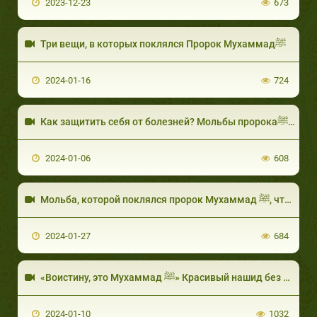
2023-12-23
673
Три вещи, в которых поклялся Пророк Мухаммадﷺ
2024-01-16
724
Как защитить себ
2024-01-06
608
Мольба, которой поклялся пророк Мухаммад ﷺ, что она избавит от любых бед!
2024-01-27
684
«Воистину, это Мухаммад ﷺ» Красивый нашид без музыки
2024-01-10
1032