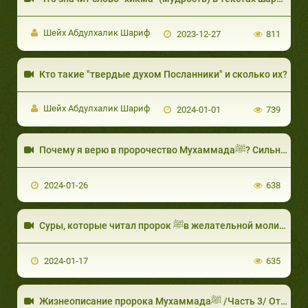
Шейх Абдулхалик Шариф
2023-12-27
811
Кто такие "твердые духом Посланники" и сколько их?
Шейх Абдулхалик Шариф
2024-01-01
739
Почему я верю в пророчество Мухаммадаﷺ? Сильные аргументы! Oсман Булут
2024-01-26
638
Суры, которые читал пророк ﷺв желательной молитве!
2024-01-17
635
Жизнеописание пророка Мухаммадаﷺ /Часть 3/ Открытый призыв, реакция курайшитов.