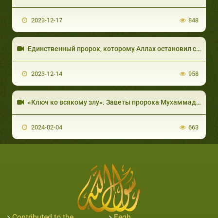
2023-12-17
848
Единственный пророк, которому Аллах остановил солнце! История Юша' ибн Нуна
2023-12-14
958
«Ключ ко всякому зл
2024-02-04
663
Contributed to the
Feqh