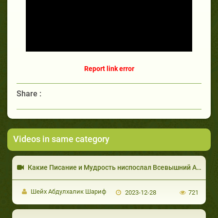
Report link error
Share :
Videos in same category
Шейх Абдулхалик Шариф
2023-12-28
721