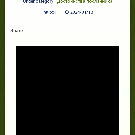
Under category :
Достоинства посланника
654
2024/01/13
Share :