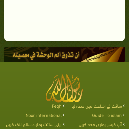
سائٹ کے اشاعت میں حصہ لیا
Feqh
Noor international
Guide To islam
آپ کیسے ہماری مدد کریں
اپنی سائٹ ہمارے ساتھ لنک کریں