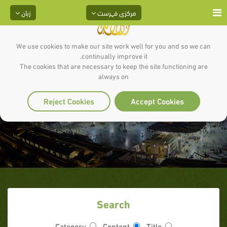
مرکزی فہرست
زبان
We use cookies to make our site work well for you and so we can
continually improve it.
The cookies that are necessary to keep the site functioning are
always on
Reject Cookies
Accept Cookies
Search
Category
Content
Title