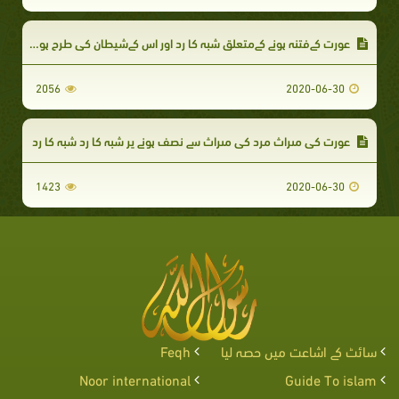
عورت کےفتنہ ہونے کےمتعلق شبہ کا رد اور اس کےشیطان کی طرح ہونے کامطلب
2056
2020-06-30
عورت كى مىراث مرد كى مىراث سے نصف ہونے پر شبہ کا رد شبہ کا رد
1423
2020-06-30
سائٹ کے اشاعت میں حصہ لیا
Feqh
Noor international
Guide To islam