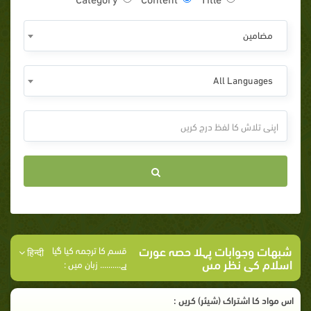
مضامين
All Languages
شبهات وجوابات پہلا حصہ عورت
قسم کا ترجمہ کیا گیا
हिन्दी
اسلام كى نظر مىں
ہے.......... زبان میں :
اس مواد کا اشتراک (شیئر) کریں :