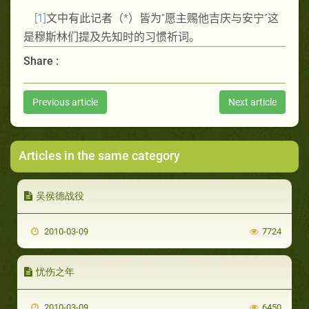
[1]
文中有此记者（*）皆为“愿主
赐
他吉庆与安宁”这
是穆斯林们提及先知时的习
惯
祈词。
Share :
Previous article
Next article
Articles in the same category
吴侯德战役
2010-03-09
7724
忧伤之年
2010-03-09
6450