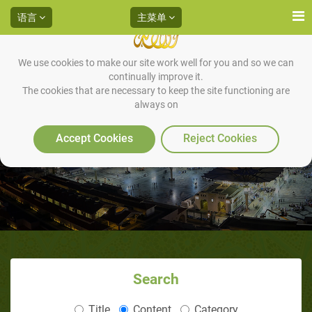
语言
主菜单
We use cookies to make our site work well for you and so we can
continually improve it.
The cookies that are necessary to keep the site functioning are
always on
塔伊夫之行
Accept Cookies
Reject Cookies
Search
Title
Content
Category