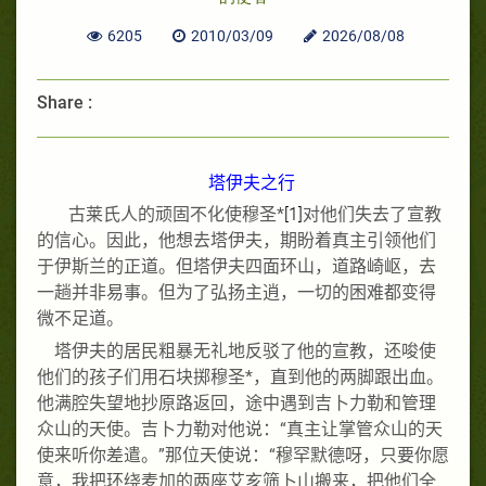
6205
2010/03/09
2026/08/08
Share :
塔伊夫之行
古莱氏人的顽固不化使穆圣
*
[1]
对他们失去了宣教
的信心。因此，他想去塔伊夫，期盼着真主引领他们
于伊斯兰的正道。但塔伊夫四面环山，道路崎岖，去
一趟并非易事。但为了弘扬主逍，一切的困难都变得
微不足道。
塔伊夫的居民粗暴无礼地反驳了他的宣教，还唆使
他们的孩子们用石块掷穆圣
*
，直到他的两脚跟出血。
他满腔失望地抄原路返回，途中遇到吉卜力勒和管理
众山的天使。吉卜力勒对他说：
“
真主让掌管众山的天
使来听你差遣。
”
那位天使说：
“
穆罕默德呀，只要你愿
意，我把环绕麦加的两座艾亥筛卜山搬来，把他们全