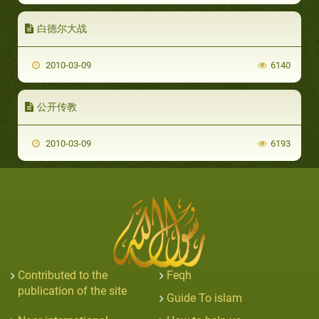
白德尔大战
2010-03-09
6140
公开传教
2010-03-09
6193
Contributed to the
Feqh
publication of the site
Guide To islam