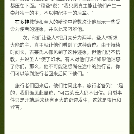
都压在下面。
”
穆圣
*
说：
”
我只愿真主能让他们产生一
崇拜独一的主，不以物配主一的后辈。
”
在多神
教徒和圣人的辩论中曾数次让他显示一些受
命为使者的迹象，并以此来刁难他。
—
次，他们让圣人
*
把月亮分为两半，圣人
*
祈求
大能的主，真主就让他们看到了这种奇迹。由于持续
时间长，古莱氏人都见到了这种迹象，但他们仍不信
教，并说圣人
*
使了幻术。有人对他们说
:“
如果他迷感
了你们，那么，他不可能迷感尚在途中的旅行者，你
们可以等到旅行者回来后问下他们。
”
旅行者们回来后，他们忙问此事，旅行者答到：
“
是
的，我们确见此显迹，
”
可古莱氏人仍不归信。月裂事
件只是开端
,
后来还有更大的奇迹发生，这就是夜行和
登宵。