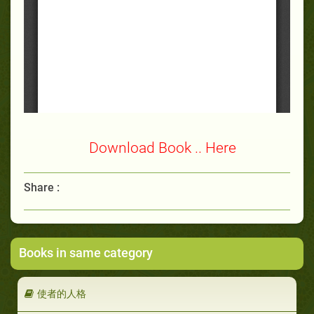
Download Book .. Here
Share :
Books in same category
使者的人格