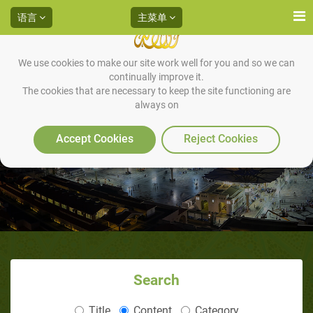
语言
主菜单
We use cookies to make our site work well for you and so we can
continually improve it.
The cookies that are necessary to keep the site functioning are
always on
你在斋月的日子
Accept Cookies
Reject Cookies
Search
Title
Content
Category