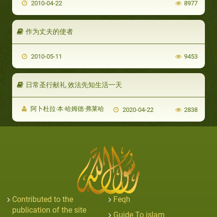
2010-04-22
8977
作为丈夫的使者
2010-05-11
9453
日常圣行献礼 效法先知生活一天
阿卜杜拉·本·哈姆德·弗莱哈
2020-04-22
2838
Contributed to the
Feqh
publication of the site
Guide To islam