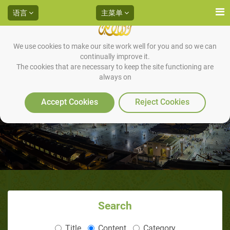
语言
主菜单
We use cookies to make our site work well for you and so we can
continually improve it.
The cookies that are necessary to keep the site functioning are
always on
最坏的食物便是那种宴席
Accept Cookies
Reject Cookies
Search
Title
Content
Category