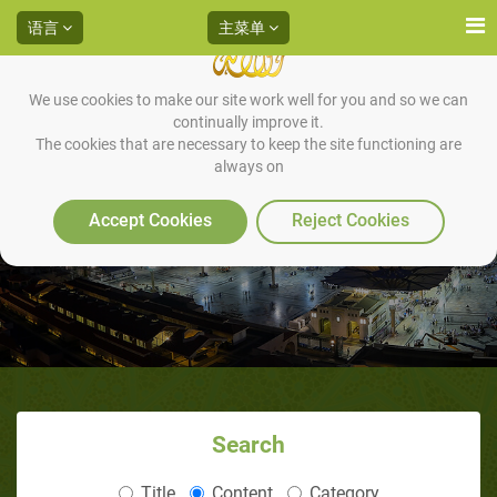
语言
主菜单
We use cookies to make our site work well for you and so we can
continually improve it.
The cookies that are necessary to keep the site functioning are
always on
作为丈夫的使者
Accept Cookies
Reject Cookies
Search
Title
Content
Category