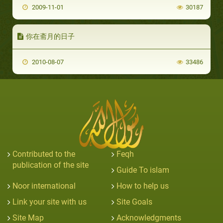
2009-11-01
30187
你在斋月的日子
2010-08-07
33486
Contributed to the
Feqh
publication of the site
Guide To islam
Noor international
How to help us
Link your site with us
Site Goals
Site Map
Acknowledgments