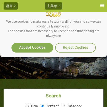
语言
主菜单
We use cookies to make our site work well for you and so we can
continually improve it.
The cookies that are necessary to keep the site functioning are
always on
D-他坐静的方式
Accept Cookies
Reject Cookies
Search
Title
Content
Category