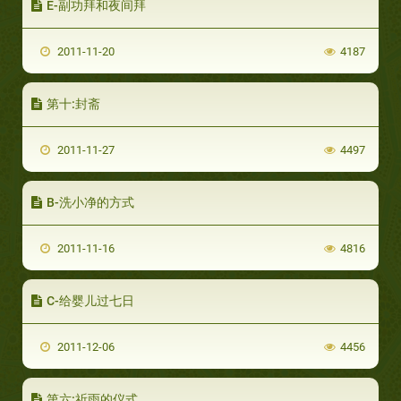
E-副功拜和夜间拜
2011-11-20
4187
第十:封斋
2011-11-27
4497
B-洗小净的方式
2011-11-16
4816
C-给婴儿过七日
2011-12-06
4456
第六:祈雨的仪式