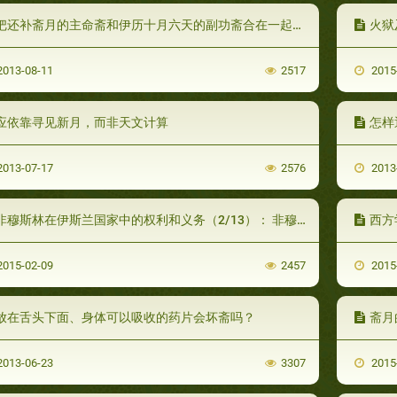
把还补斋月的主命斋和伊历十月六天的副功斋合在一起封是不正确的
火狱
013-08-11
2517
2015
应依靠寻见新月，而非天文计算
怎样
013-07-17
2576
2013
非穆斯林在伊斯兰国家中的权利和义务（2/13）： 非穆斯林居民
西方
015-02-09
2457
2015
放在舌头下面、身体可以吸收的药片会坏斋吗？
斋月
013-06-23
3307
2015