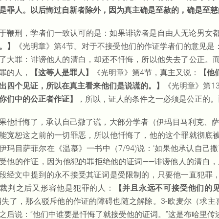
是罪人。以后悔过自新者除外，因为真主确是至赦的，确是至慈
于鞭刑，学者们一致认可的是：如果诽谤者是自由人无论男女
。】
《光明章》第4节。对于不接受他们的作证学者们的意见是
了大罪：诽谤他人的清白，却还不忏悔，所以他失去了公正。
罪的人，
【这等人是罪人】
《光明章》第4节，真主又说：
【他
出四个见证，所以在真主看来他们是说谎的。】
《光明章》第1
你们中的公正者作证】
，所以，证人的条件之一必须是公正的。
果他忏悔了，承认自己撒了谎，大部分学者（伊玛目马利克、萨
能宽恕这之前的一切罪恶，所以他忏悔了，他的这个罪就彻底
伊玛目萨菲尔在《温慕》一书中（7/94)说：‘如果他承认自己
受他的作证，因为他犯的罪拒绝他的证词——诽谤他人的清白，
段经文中提到的永不接受其证词是受限制的，只要他一直犯罪
裁判之后又形容他是犯罪的人：
【并且永远不可接受他们的
消失了，那么驳斥他的作证的障碍也随之解除。3-欧麦尔（求主
之后说：“他们中谁要是忏悔了就接受他的证词。”这是布哈里传