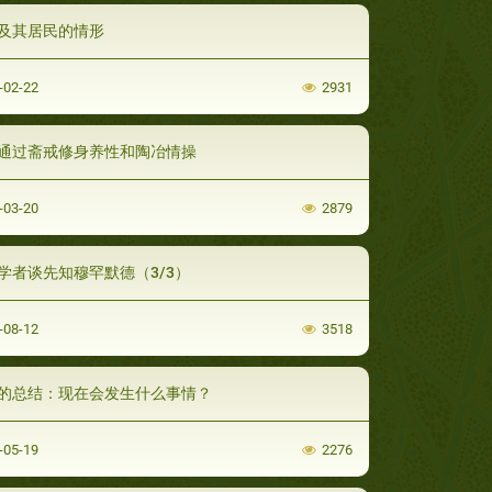
及其居民的情形
-02-22
2931
通过斋戒修身养性和陶冶情操
-03-20
2879
学者谈先知穆罕默德（3/3）
-08-12
3518
的总结：现在会发生什么事情？
-05-19
2276