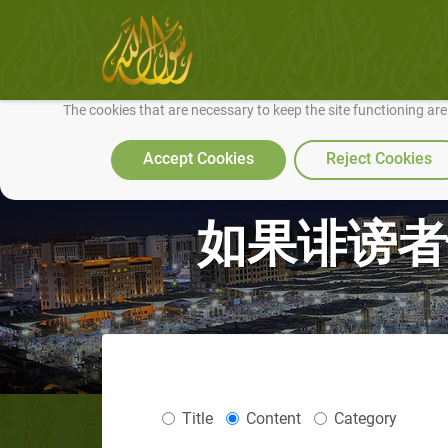
We use cookies to make our site work well for you and so we can conti
The cookies that are necessary to keep the site functioning ar
Accept Cookies
Reject Cookies
如果诽谤者
Title
Content
Category