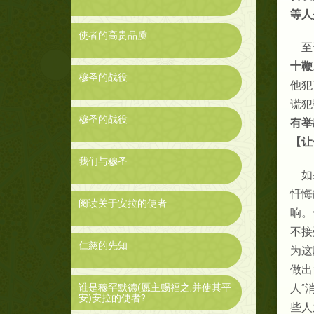
等人
使者的高贵品质
至
十鞭
穆圣的战役
他犯
谎犯
穆圣的战役
有举
【让
我们与穆圣
如
忏悔
阅读关于安拉的使者
响。
不接
仁慈的先知
为这
做出
谁是穆罕默德(愿主赐福之,并使其平
人”
安)安拉的使者?
些人