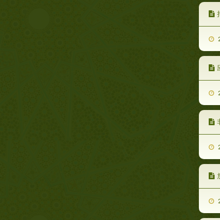
2
2
2
2