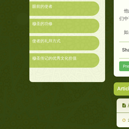
眼前的使者
他
们中
穆圣的功修
如
使者的礼拜方式
Sha
穆圣传记的优秀文化价值
Pre
Artic
2