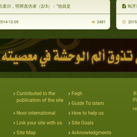
欧麦尔，明辨真伪者（2/3）：“他就是
匈牙
014-12-09
2481
2015
Contributed to the
Feqh
亲
的
publication of the site
Guide To islam
Hi
Noor international
How to help us
Link your site with us
Site Goals
Site Map
Acknowledgments