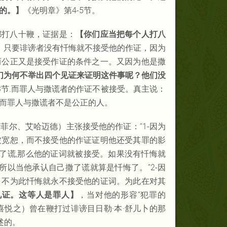
的。】
《光明章》第4-5节。
都打八十鞭，证据是：
【你们应当把每个人打八
：只要诽谤者没有忏悔就不接受他的作证，因为
而公正又是接受作证的条件之一。又因为他是撒
们为何不举出四个见证来证明这件事呢？他们没
3节.而罪人与撒谎者的作证不被接受。真主说：
而罪人与撒谎者不是公正的人。
菲尔、艾哈迈德）主张接受他的作证：“1-因为
被宽恕，而不接受他的作证证明他还受其罪的影
撒了谎,那么他的证词就被接受。如果没有忏悔就
所以当他承认自己撒了谎就算是忏悔了。”2-因
，不为此忏悔就永不接受他的证词。为此在对其
见证。这等人是罪人】
，当对他的形容“犯罪的
喜悦之）曾在鞭打过诽谤目日勒·本·舒儿卜的那
述的。