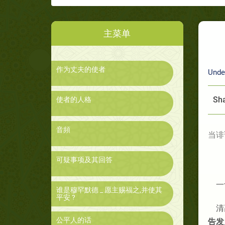
主菜单
作为丈夫的使者
Unde
Sha
使者的人格
音頻
当诽
可疑事项及其回答
一
谁是穆罕默德 _ 愿主赐福之,并使其
平安 ?
清
公平人的话
告发