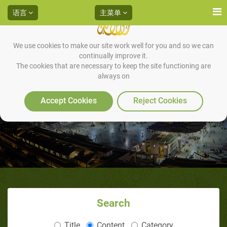
语言
主菜单
We use cookies to make our site work well for you and so we can
continually improve it.
The cookies that are necessary to keep the site functioning are
always on
什么是伊斯兰？（1/4）：伊斯兰
的核心
Accept Cookies
Reject Cookies
Search
Title
Content
Category