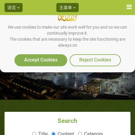
语言
主菜单
We use cookies to make our site work well for you and so we can
continually improve it.
The cookies that are necessary to keep the site functioning are
always on
英国著名歌星卡特·史帝文斯的皈
依历程（2/2）
Accept Cookies
Reject Cookies
Search
Title
Content
Category