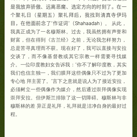
是我放弃骄傲、远离恶魔、选定方向的时刻了。在一
个聚礼日（星期五）聚礼拜后，我找到清真寺伊玛
目，在他面前念了“作证词”（
Shahaadah
）。 从此，
我真正成为了一名穆斯林。过去，我虽然拥有声誉和
财富，但在得到《古兰经》之前，无论我怎样努力，
总是苦寻真理而不获。现在好了，我可以直接与安拉
交谈了，而不像基督教或其它宗教一样需要寻找媒
介。一位印度教妇女告诉我：“你不了解印度教，其实
我们也信主独一，我们膜拜这些偶像只不过为了更加
专心地 拜主罢了。”言下之意就是说人为了接近安拉，
必须树立一些偶像作为媒介，然后通过崇拜偶像实现
崇拜安拉。但伊斯兰排除了这一切障碍。穆斯林与非
穆斯林的差 异正是礼拜，礼拜就是洁净自身的最好过
程。