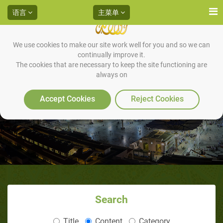
语言
主菜单
We use cookies to make our site work well for you and so we can
continually improve it.
The cookies that are necessary to keep the site functioning are
always on
欧麦尔，明辨真伪者（2/3）：“他
就是
Accept Cookies
Reject Cookies
Search
Title
Content
Category