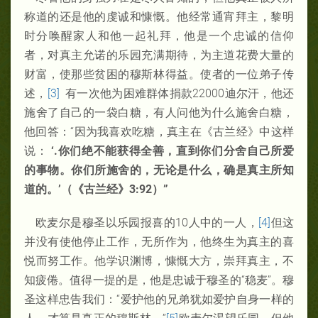
称道的还是他的虔诚和慷慨。他经常通宵拜主，黎明
时分唤醒家人和他一起礼拜，他是一个忠诚的信仰
者，对真主允诺的乐园充满期待，为主道花费大量的
财富，使那些贫困的穆斯林得益。使者的一位弟子传
述，
[3]
有一次他为困难群体捐款22000迪尔汗，他还
施舍了自己的一袋白糖，有人问他为什么施舍白糖，
他回答：“因为我喜欢吃糖，真主在《古兰经》中这样
说：
‘.
你
们绝不能获得全善，直到你们分舍自己所爱
的事物。你们所施舍的，无论是什么，确是真主所知
道的。
’
（《古
兰经》3:92
）”
欧麦尔是穆圣以乐园报喜的10人中的一人，
[4]
但这
并没有使他停止工作，无所作为，他终生为真主的喜
悦而努工作。他学识渊博，慷慨大方，崇拜真主，不
知疲倦。值得一提的是，他是忠诚于穆圣的“稳麦”。穆
圣这样忠告我们：“爱护他的兄弟犹如爱护自身一样的