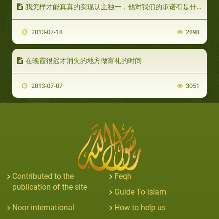
我怎样才能真真的实现认主独一，他对我们的承诺有是什么？
2013-07-18
2898
在晚霞很迟才消失的地方做宵礼的时间
2013-07-07
3051
Contributed to the
Feqh
publication of the site
Guide To islam
Noor international
How to help us