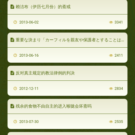
赖洁布（伊历七月份）的斋戒
2013-06-02
3341
重要な決まり「カーフィルを親友や保護者とすることはハラームである」を明確にする
2013-06-16
2411
反对真主规定的教法律例的判决
2012-12-11
2834
残余的食物不由自主的进入喉咙会坏斋吗
2013-07-30
2535