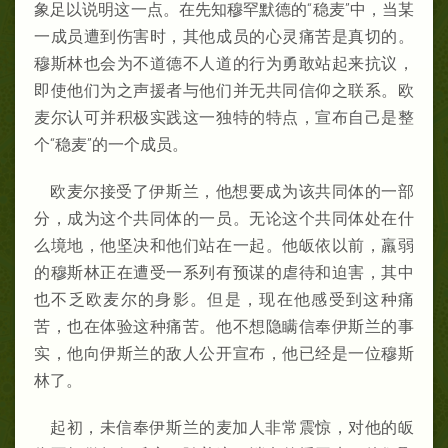
象足以说明这一点。在先知穆罕默德的“稳麦”中，当某
一成员遭到伤害时，其他成员的心灵痛苦是真切的。
穆斯林也会为不道德不人道的行为勇敢站起来抗议，
即使他们为之声援者与他们并无共同信仰之联系。欧
麦尔认可并积极实践这一独特的特点，宣布自己是整
个“稳麦”的一个成员。
欧麦尔接受了伊斯兰，他想要成为该共同体的一部
分，成为这个共同体的一员。无论这个共同体处在什
么境地，他坚决和他们站在一起。他皈依以前，羸弱
的穆斯林正在遭受一系列有预谋的虐待和迫害，其中
也不乏欧麦尔的身影。但是，现在他感受到这种痛
苦，也在体验这种痛苦。他不想隐瞒信奉伊斯兰的事
实，他向伊斯兰的敌人公开宣布，他已经是一位穆斯
林了。
起初，未信奉伊斯兰的麦加人非常震惊，对他的皈