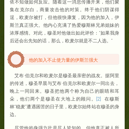
依不知做如何反应。随着这一消息传播开来，他们聚
集在克尔白，商量攻击他的对策。终于他们阴谋得
逞，欧麦尔被打，但他很快康复，因为他的加入，伊
斯兰真正强大。他内心充满了热爱穆斯林兄弟姐妹的
浓厚感情。对此，穆圣对他做出如此评价：“如果我身
后还会出先知的话，那么，欧麦尔就是不二人选。”
他的加入不止使力量的伊斯兰强大
艾布·伯克尔和欧麦尔是穆圣最亲密的战友。据阿里
的传述，穆圣早晨与艾布·伯克尔和欧麦尔一同出去，
晚上一同回来。穆圣把他两个称为自己的眼睛和耳
朵，他们两个是穆圣在大地上的顾问。
[2]
在穆斯
林“稳麦”遭遇困苦的日子里，欧麦尔始终站在穆圣的身
边。
尽管他的身强力壮是尽人皆知的，但他真正被人所