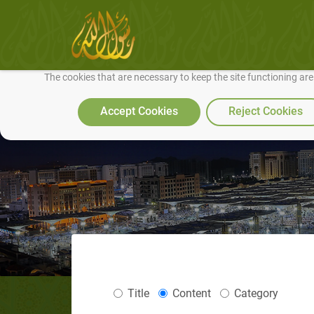
We use cookies to make our site work well for you and so we can conti
The cookies that are necessary to keep the site functioning ar
Accept Cookies
Reject Cookies
Title
Content
Category