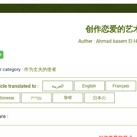
创作恋爱的艺
Auther : Ahmad kasem El 
#
r category :
作为丈夫的使者
icle translated to :
العربية
English
Français
donesia
עברית
हिन्दी
日本の
re :