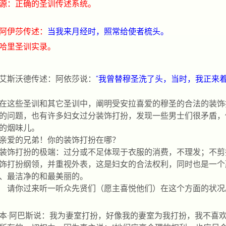
源：正确的圣训传述系统。
阿伊莎传述：
当我来月经时，照常给使者梳头。
哈里圣训实录。
艾斯沃德传述：阿依莎说：
“我曾替穆圣洗了头，当时，我正来着
在这些圣训和其它圣训中，阐明受安拉喜爱的穆圣的合法的装饰
的问题，也有许多妇女过分装饰打扮，发现一些男士们很矛盾，
的烟味儿
。
亲爱的兄弟！你的装饰打扮在哪？
装饰打扮的极端：过分或不足体现于衣服的消费，不理发；不剪
饰打扮纲领，并重视外表，这是妇女的合法权利，同时也是一个
、最洁净的和最美丽的。
请你过来听一听众先贤们（愿主喜悦他们）在这个方面的状况
本·阿巴斯说：我为妻室打扮，好像我的妻室为我打扮，我不喜