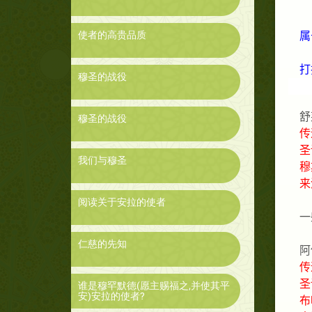
使者的高贵品质
属
打
穆圣的战役
舒
穆圣的战役
传
圣
我们与穆圣
穆
来
阅读关于安拉的使者
一
仁慈的先知
阿
传
圣
谁是穆罕默德(愿主赐福之,并使其平
安)安拉的使者?
布