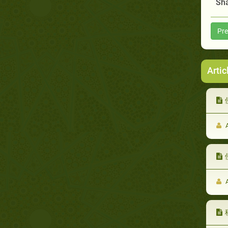
Sha
Pre
Artic
A
A