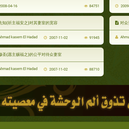
008-04-16
84751
2009
先知(祈主福安之)对其妻室的宽容
对众
hmad kasem El Hadad
Ahma
2007-11-02
91945
穆圣(愿主赐福之)的公平对待众妻室
hmad kasem El Hadad
2007-11-02
88710