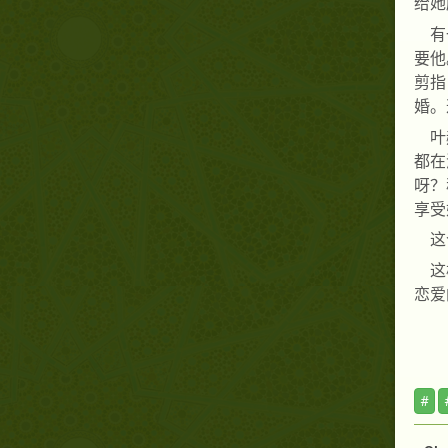
给她
有
要他
剪指
婚。
叶
都在
呀？
享受
这
这
恋爱
#