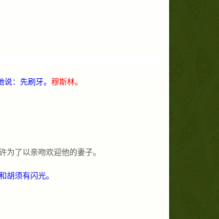
她说：先刷牙。
穆斯林。
许为了以亲吻欢迎他的妻子。
和胡须有闪光。