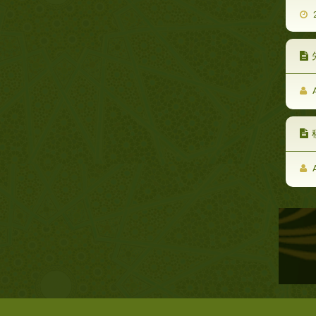
2
A
A