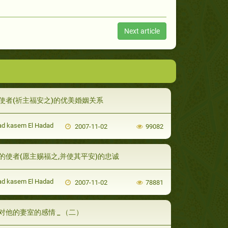
Next article
使者(祈主福安之)的优美婚姻关系
d kasem El Hadad
2007-11-02
99082
的使者(愿主赐福之,并使其平安)的忠诚
d kasem El Hadad
2007-11-02
78881
对他的妻室的感情 _ （二）