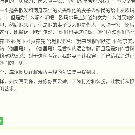
所有的一切权力，因为真主说：“她们应享合理的权利，也应尽
一个蓬头散发和满身灰尘的丈夫跟他的妻子去穆民的哈里发欧玛尔
。”，但是为什么呢？听吧！欧玛尔马上知道妇女为什么讨厌她
甲
，然后他来了，但是他的妻子认为他是外人，大吃一惊，随后
这样，她撤诉，欧玛尔说：“你们也要这样做，她们喜欢你们为
赫亚·本·阿卜杜拉赫曼·哈呢扎里说：“我来到穆罕默德·本·哈
滴（伽里雅），（伽里雅）是香料的混合物，而且是最好的香料
穆罕默德说：对于这种斗篷，我的妻子让我穿，并曾给我涂过香
她们的一切。
个，库尔图贝在解释古兰经的法律集中提到过。
样，妇女喜爱你，好像你喜爱她，正如打扮和装扮，让我们从穆
的艺术。
#