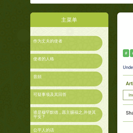
主菜单
作为丈夫的使者
#
使者的人格
Unde
音頻
Art
可疑事项及其回答
In
谁是穆罕默德 _ 愿主赐福之,并使其
Sha
平安 ?
公平人的话