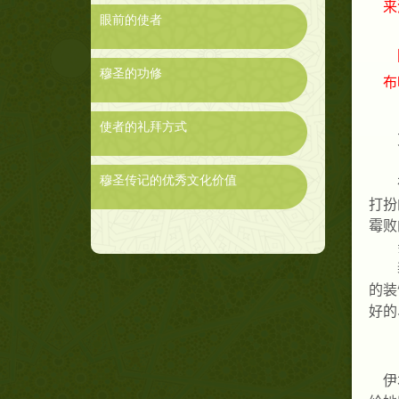
来
眼前的使者
穆圣的功修
布
使者的礼拜方式
穆圣传记的优秀文化价值
打扮
霉败
的装
好的
伊