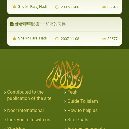
Sheikh Faraj Hadi
2007-11-08
35848
使者穆罕默德——和蔼的同伴
Sheikh Faraj Hadi
2007-11-08
32677
Contributed to the
Feqh
publication of the site
Guide To islam
Noor international
How to help us
Link your site with us
Site Goals
Site Map
Acknowledgments