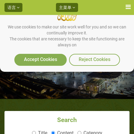
语言
主菜单
We use cookies to make our site work well for you and so we can
continually improve it.
The cookies that are necessary to keep the site functioning are
always on
使者穆罕默德——美德之人
Accept Cookies
Reject Cookies
Search
Title
Content
Category