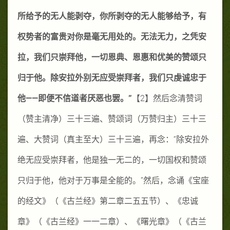
所给予的无人能剥夺，你所剥夺的无人能够给予，有
权势者的富贵对你是毫无用处的。无法无力，之凭安
拉，我们只崇拜他，一切恩典、恩惠和优美的赞颂只
归于他。除安拉外别无应受崇拜者，我们只虔诚忠于
他——即便不信道者厌恶也罢。”
【
2
】然后念清赞词
（赞主清净）三十三遍、赞颂词（万赞归主）三十三
遍、大赞词（真主至大）三十三遍，再念：“除安拉外
绝无应受崇拜者，他是独一无二的，一切国权和赞颂
只归于他，他对于万事是全能的。”然后，念诵《宝座
的经文》（《古兰经》第二章二五五节）、《忠诚
章》（《古兰经》一一二章）、《曙光章》（《古兰