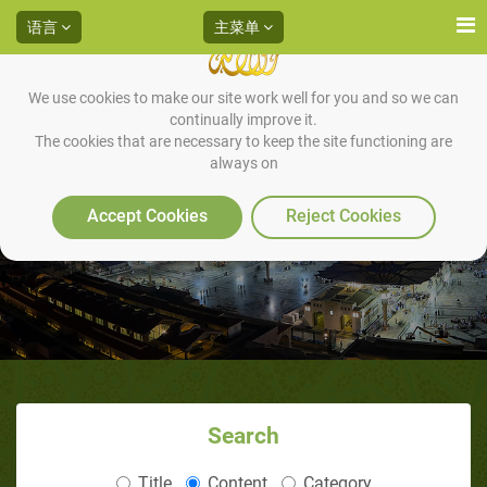
语言
主菜单
We use cookies to make our site work well for you and so we can
continually improve it.
The cookies that are necessary to keep the site functioning are
always on
三拜或四拜拜功的打坐
Accept Cookies
Reject Cookies
Search
Title
Content
Category