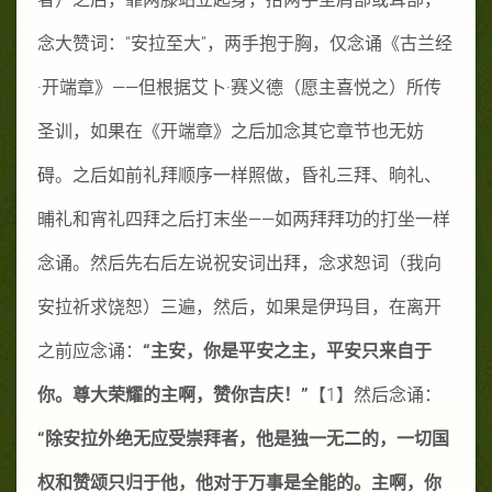
念大赞词：“安拉至大”，两手抱于胸，仅念诵《古兰经
·开端章》——但根据艾卜·赛义德（愿主喜悦之）所传
圣训，如果在《开端章》之后加念其它章节也无妨
碍。之后如前礼拜顺序一样照做，昏礼三拜、晌礼、
晡礼和宵礼四拜之后打末坐——如两拜拜功的打坐一样
念诵。然后先右后左说祝安词出拜，念求恕词（我向
安拉祈求饶恕）三遍，然后，如果是伊玛目，在离开
之前应念诵：
“主安，你是平安之主，平安只来自于
你。尊大荣耀的主啊，赞你吉庆！”
【
1
】然后念诵：
“除安拉外绝无应受崇拜者，他是独一无二的，一切国
权和赞颂只归于他，他对于万事是全能的。主啊，你