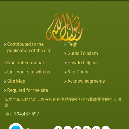
Contributed to the
Feqh
publication of the site
Guide To islam
Noor international
How to help us
Link your site with us
Site Goals
Site Map
Acknowledgments
Required for the site
亲爱的穆斯林兄弟：你有权使用本站的内容作为非商业性的个人用
途
394,437,597
Hits :