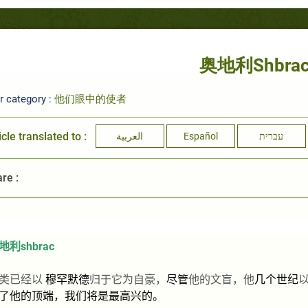
奥地利Shbra
r category :
他们眼中的使者
icle translated to :
العربية
Español
עברית
re :
地利
shbrac
类已经以
穆罕默德
归于它为自豪，
尽管
他的文盲，他
几个世纪
了他的顶端，我们将是最高兴的。