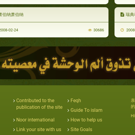
萧伯纳萧伯纳
瑞典
008-02-24
30686
2008
Contributed to the
Feqh
亲
的
publication of the site
Guide To islam
Hi
Noor international
How to help us
Link your site with us
Site Goals