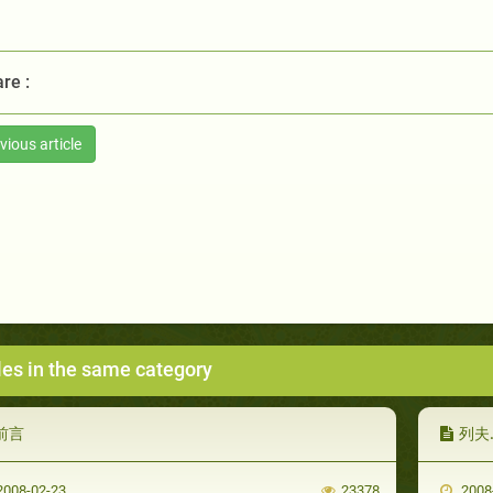
re :
vious article
les in the same category
前言
列夫
008-02-23
23378
2008