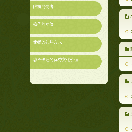
眼前的使者
A
穆圣的功修
2
使者的礼拜方式
穆圣传记的优秀文化价值
2
2
2