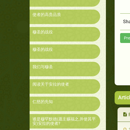
使者的高贵品质
Sha
穆圣的战役
Pre
穆圣的战役
我们与穆圣
阅读关于安拉的使者
Artic
仁慈的先知
谁是穆罕默德(愿主赐福之,并使其平
安)安拉的使者?
2