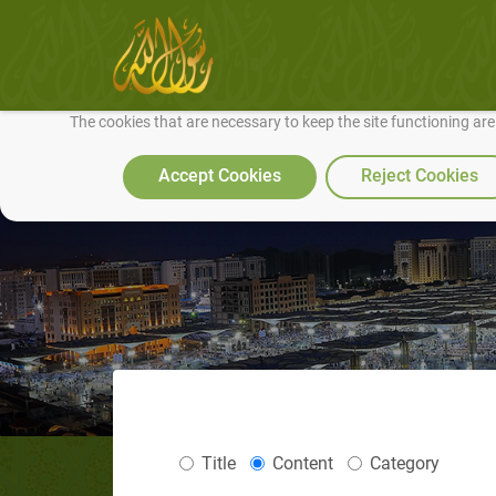
We use cookies to make our site work well for you and so we can conti
The cookies that are necessary to keep the site functioning ar
Accept Cookies
Reject Cookies
Title
Content
Category