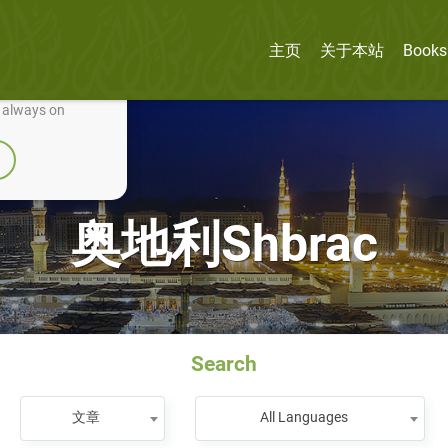
主页
关于本站
Books
nually improve it.
e always on
奥地利Shbrac
Search
文章
All Languages