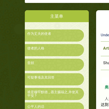
主菜单
作为丈夫的使者
Unde
Art
使者的人格
Sha
音頻
可疑事项及其回答
奥
谁是穆罕默德 _ 愿主赐福之,并使其
平安 ?
人
达到
公平人的话