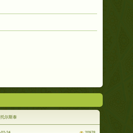
.托尔斯泰
-02-24
20978