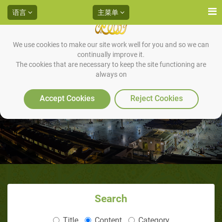
语言
主菜单
We use cookies to make our site work well for you and so we can
continually improve it.
The cookies that are necessary to keep the site functioning are
always on
思考安拉的恩典
Accept Cookies
Reject Cookies
Search
Title
Content
Category