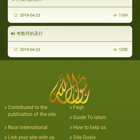
2019-04-23
1169
奇数拜的圣行
2019-04-23
1230
Contributed to the
Feqh
publication of the site
Guide To islam
Noor international
How to help us
Link your site with us
Site Goals