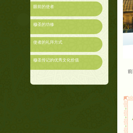
眼前的使者
穆圣的功修
使者的礼拜方式
穆圣传记的优秀文化价值
前