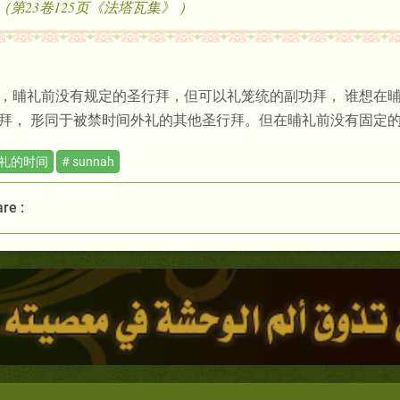
（ 《法塔瓦集》第23卷125页）
，晡礼前没有规定的圣行拜，但可以礼笼统的副功拜， 谁想在
拜， 形同于被禁时间外礼的其他圣行拜。但在晡礼前没有固定
晡礼的时间
# sunnah
re :