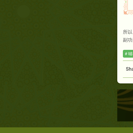
所以
副功
# 
Sha