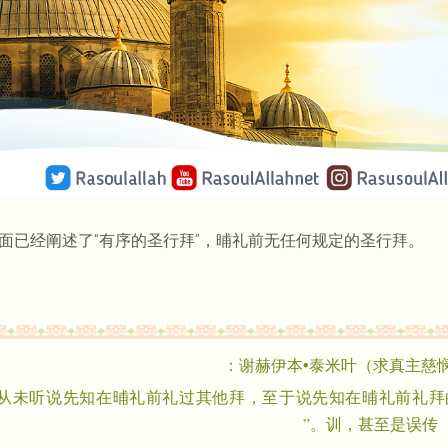
面已经阐述了“有序的圣行拜”，晡礼前无任何规定的圣行拜。
谢赫伊本•泰米叶（求真主慈悯
“从未听说先知在晡礼前礼过其他拜，至于说先知在晡礼前礼拜
训，甚至是误传。”