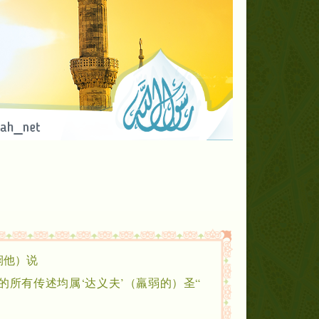
他）说：
的所有传述均属‘达义夫’（羸弱的）圣