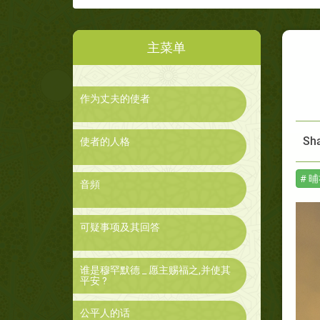
主菜单
作为丈夫的使者
Sha
使者的人格
# 
音頻
可疑事项及其回答
谁是穆罕默德 _ 愿主赐福之,并使其
平安 ?
公平人的话