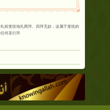
晡礼前笼统地礼两拜、四拜无妨，这属于笼统的
的任何圣行拜