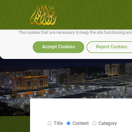
We use cookies to make our site work well for you and so we can conti
The cookies that are necessary to keep the site functioning ar
Accept Cookies
Reject Cookies
Title
Content
Category