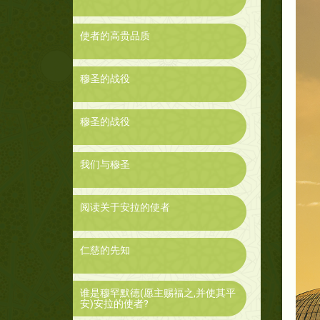
使者的高贵品质
穆圣的战役
穆圣的战役
我们与穆圣
阅读关于安拉的使者
仁慈的先知
谁是穆罕默德(愿主赐福之,并使其平
安)安拉的使者?