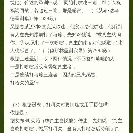
悦他）传述的圣训中说：“同胞打喷嚏三遍，可以以祝
福词回敬，若超过三遍，那是感冒。” （《艾布•达乌
德圣训集》第5034段）
又据赛莱迈•本•艾克沃传述，他父亲给他讲述，他听到
有人在先知跟前打了喷嚏，先知对他说：“求真主慈悯
你。”那人又打了一次喷嚏，真主的使者对他说道：“此
人患感冒了。”（《穆斯林圣训实录》第2993段）
根据上述圣训，以下两种情况下不回答打喷嚏的人：
一是打喷嚏后没有赞颂真主者；
二是连续打喷嚏三遍者，因为他已患感冒。
打哈欠的圣行
（3）根据逊奈，打呵欠时要闭嘴或用手捂住嘴
依据是：
据艾布•胡莱赖（求真主喜悦他）传述，先知说：“真主
喜欢打喷嚏，憎恶打呵欠。当有人打喷嚏后赞颂了真