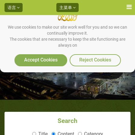
语言
主菜单
We use cookies to make our site work well for you and so we can
continually improve it.
The cookies that are necessary to keep the site functioning are
always on
打喷嚏和打哈欠时注意的圣行
Accept Cookies
Reject Cookies
Search
Title
Content
Category