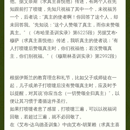
他。据艾奈斯（求真主喜悦他）传述，有两个人在先
知跟前打了喷嚏，先知只祝福了其中一个，未祝福另
一个，后者说：“真主的使者啊！你回答了这个人，却
未回答我。”先知说：“这个人赞颂了真主，而你未赞颂
真主。” （《布哈里圣训实录》第6225段）另据艾布•
穆萨（求真主喜悦他）传述，我听真主的使者说：“有
人打喷嚏后赞颂真主时，你们祝福他；若没赞颂真
主，你们别祝福。”（《穆斯林圣训实录》第2992段）
根据伊斯兰的教育理念和礼节，比如父子或师徒在一
起，儿子或弟子打喷嚏后没有赞颂真主时，应及时予
以提醒，对其说“你应当念（一切赞颂全归真主）”，以
便让其习惯于遵循这件圣行。
如果打喷嚏者患了感冒，打喷嚏三遍，可以以祝福词
回敬，若超过三遍，就不必回敬了。
在《艾布•达乌德圣训集》中由艾布•胡莱赖（求真主喜