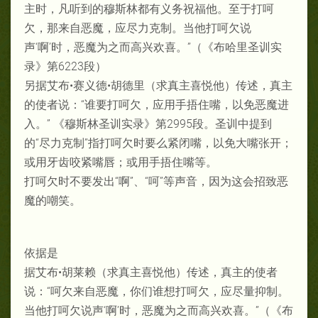
主时，凡听到的穆斯林都有义务祝福他。至于打呵
欠，那来自恶魔，应尽力克制。当他打呵欠说
声‘啊’时，恶魔为之而高兴欢喜。”（《布哈里圣训实
录》第6223段）
另据艾布•赛义德•胡德里（求真主喜悦他）传述，真主
的使者说：“谁要打呵欠，应用手捂住嘴，以免恶魔进
入。” 《穆斯林圣训实录》第2995段。圣训中提到
的“尽力克制”指打呵欠时要么紧闭嘴，以免大嘴张开；
或用牙齿咬紧嘴唇；或用手捂住嘴等。
打呵欠时不要发出“啊”、“呵”等声音，因为这会招致恶
魔的嘲笑。
依据是
据艾布•胡莱赖（求真主喜悦他）传述，真主的使者
说：“呵欠来自恶魔，你们谁想打呵欠，应尽量抑制。
当他打呵欠说声‘啊’时，恶魔为之而高兴欢喜。”（《布