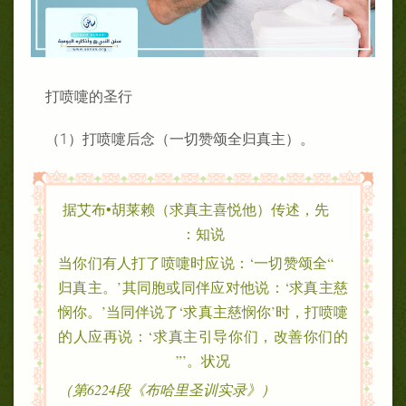
打喷嚏的圣行
（1）打喷嚏后念（一切赞颂全归真主）。
据艾布•胡莱赖（求真主喜悦他）传述，先
知说：
“当你们有人打了喷嚏时应说：‘一切赞颂全
归真主。’其同胞或同伴应对他说：‘求真主慈
悯你。’当同伴说了‘求真主慈悯你’时，打喷嚏
的人应再说：‘求真主引导你们，改善你们的
状况。’”
（《布哈里圣训实录》第6224段）