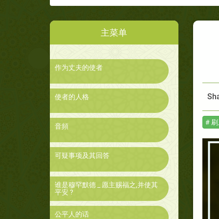
主菜单
作为丈夫的使者
Sha
使者的人格
# 
音頻
可疑事项及其回答
谁是穆罕默德 _ 愿主赐福之,并使其
平安 ?
公平人的话