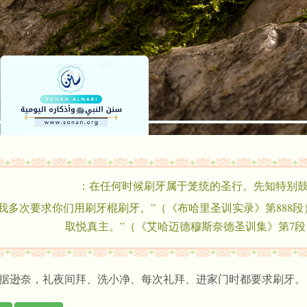
在任何时候刷牙属于笼统的圣行。先知特别鼓
“我多次要求你们用刷牙棍刷牙。”（《布哈里圣训实录》第888
取悦真主。”（《艾哈迈德穆斯奈德圣训集》第7段
据逊奈，礼夜间拜、洗小净、每次礼拜、进家门时都要求刷牙。