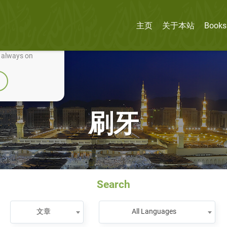
主页
关于本站
Books
nually improve it.
e always on
刷牙
Search
文章
All Languages