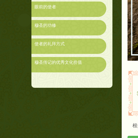
眼前的使者
穆圣的功修
使者的礼拜方式
穆圣传记的优秀文化价值
根