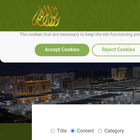
We use cookies to make our site work well for you and so we can conti
The cookies that are necessary to keep the site functioning ar
Accept Cookies
Reject Cookies
Title
Content
Category