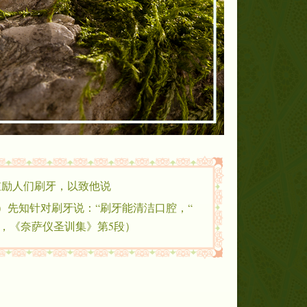
励人们刷牙，以致他说：
段）先知针对刷牙说：“刷牙能清洁口腔，
，《奈萨仪圣训集》第5段）