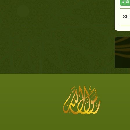
# 
Sha