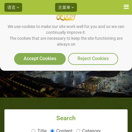
语言
主菜单
We use cookies to make our site work well for you and so we can
continually improve it.
The cookies that are necessary to keep the site functioning are
always on
穆斯林怎样认识’尔萨’圣人？‬
Accept Cookies
Reject Cookies
Search
Title
Content
Category