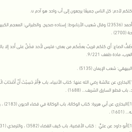
270) .
8]طَفُّ الصاعِ: أَي كلكم قريبٌ بعضُكم من بعض؛ فليس لأَحد فضْلٌ على أَحد إلا بال
عرب، مادة طفف 9/221.
 باب قطع السارق الشريف... (1688) .
([11])ا
 (1601) .