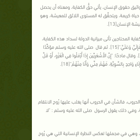
اثيق حقوق الإنسان، يأتي حقُّ الكفاية، ومعناه أن يحصل
حياة كريمة، ويتحقَّق له المستوى اللائق للمعيشة، وهو
ة الإنسان[13].
 كفاية المحتاجين تأتى ميزانية الدولة لسداد هذه الكفاية،
وقد عبَّر الرسول صلى الله عليه وسلم عن ذلك بقوله: "... مَنْ تَرَكَ دَيْنًا أَوْ ضَيَاعًا[14]فَإِلَيَّ وَعَلَيَّ"[15]. ثم قال صلى الله عليه وسلم مؤكِّدًا
على هذا الحقِّ: "مَا آمَنَ بِي مَنْ بَاتَ شَبْعَانًا[16]وَجَارُهُ جَائِعٌ إِلَى جَنْبِهِ وَهُوَ يَعْلَمُ بِهِ"[17]. وقال مادحًا: "إِنَّ الأَشْعَرِيِّينَ إِذَا أَرْمَلُوا فِي الْغَزْوِ، أَوْ قَلَّ
وَاحِدٍ بِالسَّوِيَّةِ، فَهُمْ مِنِّي وَأَنَا مِنْهُمْ"[18].
الحروب، فالشأن في الحروب أنها يغلب عليها رُوح الانتقام
رحمة، وفي ذلك يقول الرسول صلى الله عليه وسلم : "لا
طة، وهي في مجملها تعكس النظرة الإنسانية التي هي رُوح