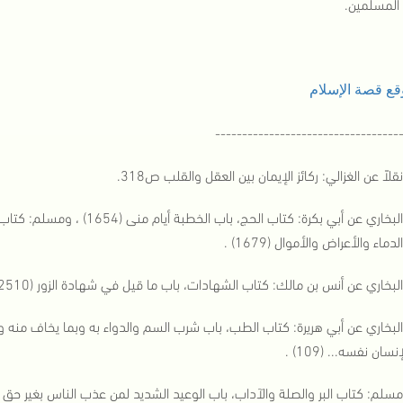
المسلمين.
قع قصة الإسلام
----------------------------------
[2]البخاري عن أبي بكرة: كتاب ا
دماء والأعراض والأموال (1679) .
سان نفسه... (109) .