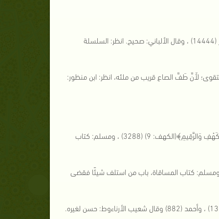
[7]أحمد (23536) وقال شعيب الأرناءوط: إسناده صحيح. والطبراني: المعجم الكبير (14444) ، وقال الألباني: صحيح. انظر: السلسلة
تقوى؛ لأَنَّ طَفَّ الصاع قريب من ملئه، انظر: ابن منظور:
[10]البخاري عن عائشة رضي الله عنها: كتاب الأنبياء، باب ﴿أَمْ حَسِبْتَ أَنَّ أَصْحَابَ الْكَهْفِ وَالرَّقِيمِ﴾(الكهف: 9) (3288) ، ومسلم: كتاب
لبخاري عن أبي هريرة: كتاب الوكالة، باب الوكالة في قضاء الديون (2183) ، ومسلم: كتاب المساقاة، باب من استلف شيئًا فقضى
([12])أبو داود عن عليٍّ : كتاب الأقضية، باب كيف القضاء (3582) ، والترمذي (1331) ، وأحمد (882) وقال شعيب الأرناءوط: حسن لغيره.