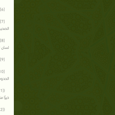
[6]كلكم لآدم: كل الناس جميعًا يرجعون إلى أب واحد هو آدم u.
الصحيحة (0
[
لسان ال
[9]البيهقي: شعب الإيمان (5135) .
الحدود،
خيرًا منه...