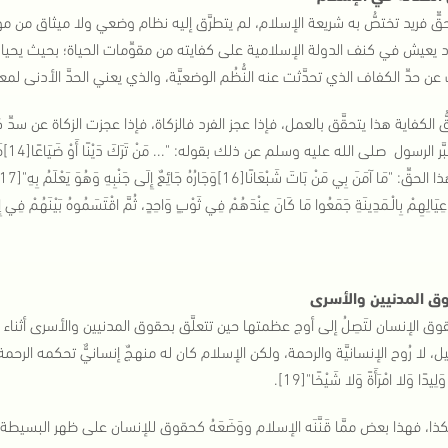
ٍّ فريد تختصُّ به شريعة الإسلام، لم يتطرَّق إليه نظام وضعي ولا ميثاق من مو
 يعيش في كنف الدولة الإسلامية على كفايته من مقوِّمات الحياة؛ بحيث يحيا 
ن حدِّ الكفاف الذي تحدَّثت عنه النُّظُم الوضعيَّة، والذي يعني الحدَّ الأدنى لمعيش
ُ الكفاية هذا يتحقَّق بالعمل، فإذا عجز الفرد فالزكاة، فإذا عجزت الزكاة عن سدِّ
يَالِهِمْ بِالْـمَدِينَةِ جَمَعُوا مَا كَانَ عِنْدَهُمْ فِي ثَوْبٍ وَاحِدٍ، ثُمَّ اقْتَسَمُوهُ بَيْنَهُمْ فِي إِنَاءٍ 
ق المدنيين والأسرى
وق الإنسان لتَصِلُ إلى أوج عظمتها حين تتعلَّق بحقوق المدنيين والأسرى أثناء 
يل، لا رُوح الإنسانيَّة والرحمة، ولكن الإسلام كان له منهجٌ إنسانيٌّ تحكمه ال
وَلِيدًا وَلا امْرَأَةً وَلا شَيْخًا"[19].
ذا، فهذا بعض ممَّا قَنَّنَه الإسلام ووَضَعَهُ كحقوق للإنسان على ظهر البسي