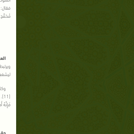
فقال: ما
مُحَمَّدٍ 
الع
ويرتبط
ليشفع في
وكان
[11
فَإِنَّهُ أ
حق 