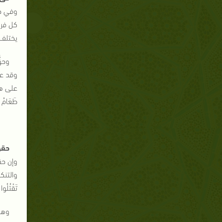
وفي حق
كل فرد
يختلف ع
وحقّ
طَعَامُ عِ
حقو
وإن حق
والتنك
تَقْتُلُوا 
وهك