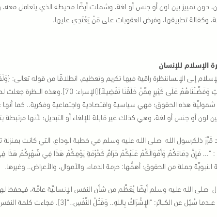
ن، دون تمييز بين لون أو جنس أو لغة، وشملت أيضًا محيطه الذي يتعامل معه، 
ة، وكفالة تطبيقها، وفرض العقوبات على مَنْ يَعْتَدِي عليها.
ة الإسلام للإنسان
سلام إلى الإنساننظرة راقية فيها تكريم وتعظيم، انطلاقًا من قوله تعالى: {وَلَقَدْ كَرَّمْنَا بَنِي
الطَّيِّبَاتِ وَفَضَّلْنَاهُمْ عَلَى كَثِيرٍ مِ
ا شموليَّة هذه الحقوق؛ فهي سياسية واقتصادية واجتماعية وفكرية.. كما أنها عا
ين لون أو جنس أو لغة، وهي كذلك غير قابلة للإلغاء أو التبديل؛ لأنها مرتبطة بتعا
قَرَّرَ ذلكرسول الله صلى الله عليه وسلم في خطبة الوداع، التي كانت بمنزلة
النبويَّة جملة من الحقوق؛ أهمُّها: حرمة الدماء، والأموال، والأعراض.. وغيرها.
 صلى الله عليه وسلم أيضًا يُعَظِّم من شأن النفس الإنسانيَّة عامَّة، فيحفظ 
ِل عن الكبائر: "الإِشْرَاكُ بِاللهِ.. وَقَتْلُ النَّفْسِ.."[3]. فجاءت كلمة النفس عامَّة لتشمل أيَّ نَفْسٍ تُقتل دون وجه حقٍّ.