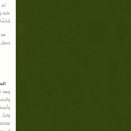
ثم 
عليه وسلم
يَتَحَسَّا
هذا،
رسول الل
الم
وبعد تك
والجما
وأعجمي،
تعامله 
السودا