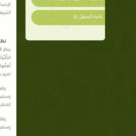
الإنسا
الشريع
نصرة الرسول ﷺ
نظر
ينظر الإ
أهمِّه
تمييز ب
وقد 
الخطبة 
وقال
وسلم عندما سُئ