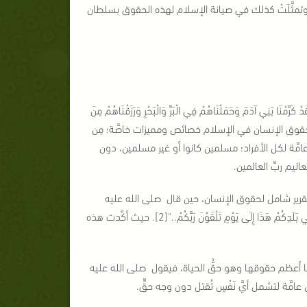
وتمثَّلَتْ كذلك في صيانة الإسلام لهذه الحقوق بسلطان
 آدَمَ وَحَمَلْنَاهُمْ فِي الْبَرِّ وَالْبَحْرِ وَرَزَقْنَاهُمْ مِنَ
مَّنْ خَلَقْنَا تَفْضِيلاً}[الإسراء: 70].وهذه النظرة جعلت لحقوق الإنسان في الإسلام خصائص ومميزات خاصَّة؛ مِن
مَّة لكل الأفراد؛ مسلمين كانوا أو غير مسلمين، دون
ليم ربِّ العالمين.
 تقرير شامل لحقوق الإنسان، حين قال صلى الله عليه
وسلم : "... فَإِنَّ دِمَاءَكُمْ وَأَمْوَالَكُمْ عَلَيْكُمْ حَرَامٌ كَحُرْمَةِ يَوْمِكُمْ هَذَا فِي شَهْرِكُمْ هَذَا فِي بَلَدِكُمْ هَذَا إِلَى يَوْمِ تَلْقَوْنَ رَبَّكُمْ.."[2]. حيث أكَّدت هذه
لها أعظم حقوقها وهو حقُّ الحياة، فيقول صلى الله عليه