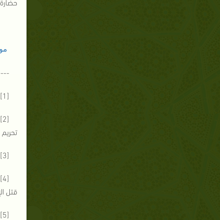
حضارة 
مو
----
[1]نقلاً عن الغزالي: ركائز الإيمان بين العقل والقلب ص318.
تحريم ال
[3]البخاري عن أنس بن مالك: كتاب الشهادات، باب ما قيل في شهادة الزور (2510) ، والنسائي (4009) ، وأحمد (6884) .
قتل الإن
[5]مسلم: كتاب البر والصلة والآداب، باب الوعيد الشديد لمن عذب الناس بغير حق (2613) ، وأبو داود (3045) ، وأحمد (15366) .