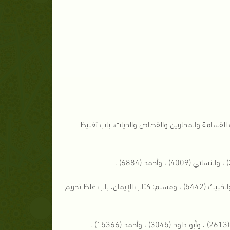
لحج، باب الخطبة أيام منى (1654) ، ومسلم: كتاب القسامة والمحاربين والقصاص والديات، باب تغليظ
[4]البخاري عن أبي هريرة: كتاب الطب، باب شرب السم والدواء به وبما يخاف منه والخبيث (5442) ، ومسلم: كتاب الإيمان، باب غلظ تحريم