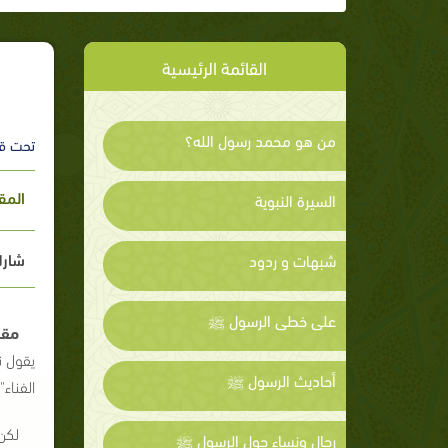
القائمة الرئيسية
من هو محمد رسول الله؟
تحت ق
المق
السيرة النبوية
شارك
شبهات و ردود
على خطى الرسول ﷺ
مقد
يقول ن
أحاديث الرسول ﷺ
الفناء"[1]
لكن 
رجال ونساء حول الرسول ﷺ