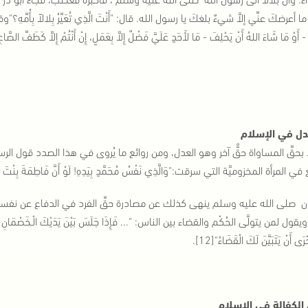
 أعرضكَ عنِّي إلاَّ شيءٌ بلغكَ يا رسول الله. قال: "أَنْتَ الَّذِي تُعَيِّرُ بِلالاً بِأُمِّهِ؟"
- أَوْ مَا شَاءَ اللهُ أَنْ يَحْلِفَ - مَا لأَحَدٍ عَلَيَّ فَضْلٌ إِلاَّ بِعَمَلٍ، إِنْ أَنْتُمْ إِلاَّ كَطَفِّ الصَّاعِ[8]"[9
دل في الإسلام
 بحقِّ المساواة حقٌّ آخر وهو العدل، ومن روائع ما يُروى في هذا الصدد قول 
 المرأة المخزوميَّة التي سرقت:"وَالَّذِي نَفْسُ مُحَمَّدٍ بِيَدِهِ! لَوْ أَنَّ فَاطِمَةَ بِنْتَ مُحَمّ
 صلى الله عليه وسلم ينهى كذلك عن مصادرة حقِّ الفرد في الدفاع عن نفسه تحرِّيًا للعدا
]. ويقول لمن يتولَّى الحُكْم والقضاء بين الناس: "... فَإِذَا جَلَسَ بَيْنَ يَدَيْكَ الْـخَصْمَانِ فَلاَ
َحْرَى أَنْ يَتَبَيَّنَ لَكَ الْقَضَاءُ"[12].
الكفالة في الإسلام