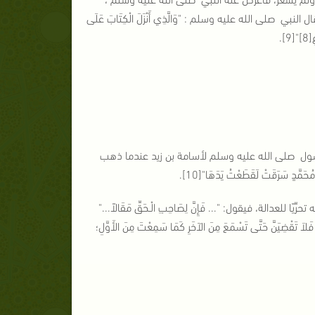
وقال النبي صلى الله عليه وسلم : "وَالَّذِي أَنْزَلَ الْكِتَابَ عَلَى
].
الرسول صلى الله عليه وسلم لأسامة بن زيد عندما ذهب
َدٍ سَرَقَتْ لَقَطَعْتُ يَدَهَا"[10].
لة، فيقول: "... فَإِنَّ لِصَاحِبِ الْـحَقِّ مَقَالاً..."
 تَقْضِيَنَّ حَتَّى تَسْمَعَ مِنَ الآخَرِ كَمَا سَمِعْتَ مِنَ الأَوَّلِ؛