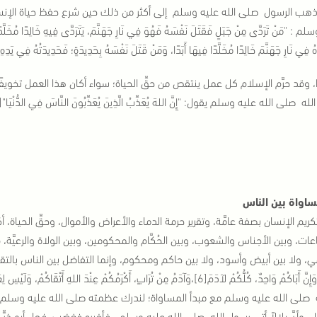
ذهب الرسول صلى الله عليه وسلم إلى أكثر من ذلك حين شرع حفظ حياة الإنسا
 : "مَنْ تَرَدَّى مِنْ جَبَلٍ فَقَتَلَ نَفْسَهُ فَهُوَ فِي نَارِ جَهَنَّمَ، يَتَرَدَّى فِيهِ خَالِدًا مُخَلَّد
هُ فِي نَارِ جَهَنَّمَ خَالِدًا مُخَلَّدًا فِيهَا أَبَدًا، وَمَنْ قَتَلَ نَفْسَهُ بِحَدِيدَةٍ؛ فَحَدِيدَتُهُ فِي يَدِهِ يَ
 وقد حرَّم الإسلام كل عمل ينتقص من حقِّ الحياة؛ سواء أكان هذا العمل تخويفً
ه صلى الله عليه وسلم يقول: "إِنَّ اللهَ يُعَذِّبُ الَّذِينَ يُعَذِّبُونَ النَّاسَ فِي الدُّنْيَا"[5].
ساواة بين الناس
ريم الإنسان بصفة عامَّة، وتقرير حرمة الدماء والأعراض والأموال، وحقِّ الحياة، أكّ
عات، وبين الأجناس والشعوب، وبين الحُكَّام والمحكومين، وبين الولاة والرعيَّة، ف
 ولا بين أبيض وأسود، ولا بين حاكم ومحكوم، وإنما التفاضل بين الناس بالتقوى، فقال ص
صلى الله عليه وسلم مع مبدأ المساواة؛ لندرك عظمته صلى الله عليه وسلم ، فعن أبي أ
ء. وأنَّ بلالاً أتى رسول الله صلى الله عليه وسلم ، فأخبره فغضب، فجاء أبو ذرٍّ