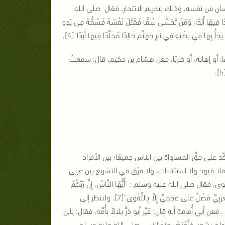
ن من نفسه، وذلك بتحريم الانتحار، فقال صلى الله
ًا فِيهَا أَبَدًا، وَمَنْ تَحَسَّى سُمًّا فَقَتَلَ نَفْسَهُ فَسُمُّهُ فِي يَدِهِ
جَأُ بِهَا فِي بَطْنِهِ فِي نَارِ جَهَنَّمَ خَالِدًا مُخَلَّدًا فِيهَا أَبَدًا"[4].
ا، أو إهانة، أو ضربًا، فعن هشام بن حكيم، قال: سمعتُ
َد على حقِّ المساواة بين الناس جميعًا؛ بين الأفراد
لا قيود ولا استثناءات، ولا فَرْقَ في التشريع بين عربي
لى الله عليه وسلم : "أَيُّهَا النَّاسُ، إِنَّ رَبَّكُمْ
وَاحِدٌ، وَإِنَّ أَبَاكُمْ وَاحِدٌ، كُلُّكُمْ لآدَمَ[6]،وَآدَمُ مِنْ تُرَابٍ، أَكْرَمُكُمْ عِنْدَ اللهِ أَتْقَاكُمْ، وَلَيْسِ لِعَرَبِيٍّ فَضْلٌ عَلَى عَجَمِيٍّ إِلاَّ بِالتَّقْوَى"[7]. ولننظر إلى
ُمامة أنه قال: عَيَّر أبو ذرٍّ بلالاً بأُمِّه، فقال: يابن
 ولم يشعر، فأَعْرَضَ عنه النبي صلى الله عليه وسلم ،