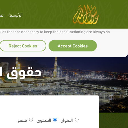
الرئيسية
عن
 to make our site work well for you and so we can continually improve it.
ies that are necessary to keep the site functioning are always on
Reject Cookies
Accept Cookies
حقوق ال
العنوان
المحتوى
قسم