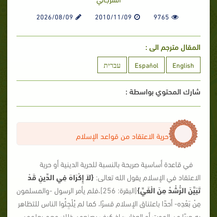
2026/08/09
2010/11/09
9765
المقال مترجم الى :
English
Español
עברית
شارك المحتوي بواسطة :
حرية الاعتقاد من قواعد الإسلام
في قاعدة أساسية صريحة بالنسبة للحرية الدينية أو حرية
الاعتقاد في الإسلام يقول الله تعالى:
{لاَ إِكْرَاهَ فِي الدِّينِ قَدْ
تَبَيَّنَ الرُّشْدُ مِنَ الْغَيِّ}
[البقرة: 256]،فلم يأمر الرسول -والمسلمون
مِنْ بَعْدِه- أحدًا باعتناق الإسلام قسرًا، كما لم يُلْجِئُوا الناس للتظاهر
به هربًا من الموت أو العذاب؛ إذ كيف يصنعون ذلك وهم يعلمون