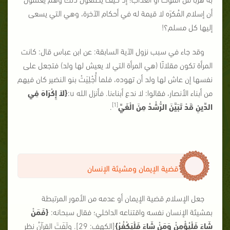
أن إسلام المُكرَه لا قيمة له في أحكام الآخرة، وهي التي يسعى
إليها كل مسلم؟!
وقد جاء في سبب نزول الآية السابقة: عن ابن عباس قال: كانت
المرأة تكون مقلاتًا (هي المرأة التي لا يعيش لها ولد) فتجعل على
نفسها إن عاش لها ولد أن تهوده، فلما أُجْلِيَتْ بنو النضير كان فيهم
من أبناء الأنصار، فقالوا: لا ندع أبناءنا. فأنزل الله
u
:
{لاَ إِكْرَاهَ فِي
[1]
الدِّينِ قَدْ تَبَيَّنَ الرُّشْدُ مِنَ الْغَيِّ
.
قضية الإيمان ومشيئة الإنسان
جعل الإسلام قضية الإيمان أو عدمه من الأمور المرتبطة
بمشيئة الإنسان نفسه واقتناعه الداخلي؛ فقال سبحانه:
{فَمَنْ
شَاءَ فَلْيُؤْمِنْ وَمَنْ شَاءَ فَلْيَكْفُرْ}
[الكهف: 29]. ولَفَتَ القرآنُ نظر