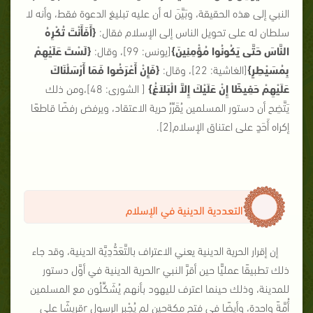
النبي إلى هذه الحقيقة، وبَيَّنَ له أن عليه تبليغ الدعوة فقط، وأنه لا
سلطان له على تحويل الناس إلى الإسلام فقال:
{أَفَأَنْتَ تُكْرِهُ
النَّاسَ حَتَّى يَكُونُوا مُؤْمِنِينَ}
[يونس: 99]، وقال:
{لَسْتَ عَلَيْهِمْ
بِمُسَيْطِرٍ}
[الغاشية: 22]، وقال:
{فَإِنْ أَعْرَضُوا فَمَا أَرْسَلْنَاكَ
عَلَيْهِمْ حَفِيظًا إِنْ عَلَيْكَ إِلاَّ الْبَلاَغُ}
[ الشورى: 48]،ومن ذلك
يَتَّضِح أن دستور المسلمين يُقَرِّرُ حرية الاعتقاد، ويرفض رفضًا قاطعًا
إكراه أَحَدٍ على اعتناق الإسلام
[2]
.
التعددية الدينية في الإسلام
إن إقرار الحرية الدينية يعني الاعتراف بالتَّعَدُّدِيَّة الدينية، وقد جاء
ذلك تطبيقًا عمليًّا حين أقرَّ النبي
r
الحرية الدينية في أوَّل دستور
للمدينة، وذلك حينما اعترف لليهود بأنهم يُشَكِّلُون مع المسلمين
أُمَّةً واحدة، وأيضًا في فتح مكةحين لم يُجْبِرِ الرسول
r
قريشًا على