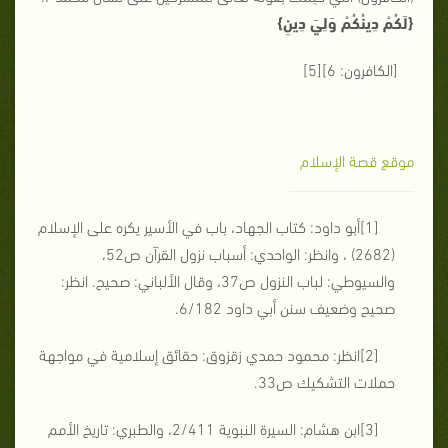
{لَكُمْ دِينُكُمْ وَلِيَ دِينِ}
[الكافرون: 6]
[5]
موقع قصة الإسلام
[1]
أبو داود: كتاب الجهاد، باب في الأسير يكره على الإسلام
(2682) ، وانظر: الواحدي: أسباب نزول القرآن ص52،
والسيوطي: لباب النزول ص37، وقال الألباني: صحيح. انظر:
صحيح وضعيف سنن أبي داود 6/182.
[2]
انظر: محمود حمدي زقزوق: حقائق إسلامية في مواجهة
حملات التشكيك ص33.
[3]
ابن هشام: السيرة النبوية 2/411، والطبري: تاريخ الأمم