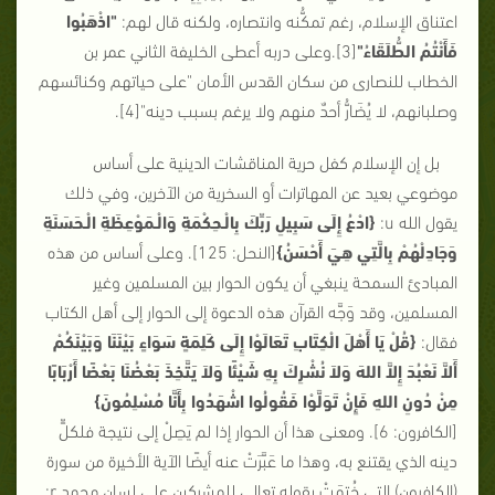
اعتناق الإسلام، رغم تمكُّنه وانتصاره، ولكنه قال لهم:
"اذْهَبُوا
فَأَنْتُمُ الطُّلَقَاءُ"
[3]
.وعلى دربه أعطى الخليفة الثاني عمر بن
الخطاب للنصارى من سكان القدس الأمان "على حياتهم وكنائسهم
وصلبانهم، لا يُضَارُّ أحدٌ منهم ولا يرغم بسبب دينه"
[4]
.
بل إن الإسلام كفل حرية المناقشات الدينية على أساس
موضوعي بعيد عن المهاترات أو السخرية من الآخرين، وفي ذلك
يقول الله
u
:
{ادْعُ إِلَى سَبِيلِ رَبِّكَ بِالْـحِكْمَةِ وَالْـمَوْعِظَةِ الْـحَسَنَةِ
وَجَادِلْهُمْ بِالَّتِي هِيَ أَحْسَنُ}
[النحل: 125]. وعلى أساس من هذه
المبادئ السمحة ينبغي أن يكون الحوار بين المسلمين وغير
المسلمين، وقد وَجَّه القرآن هذه الدعوة إلى الحوار إلى أهل الكتاب
فقال:
{قُلْ يَا أَهْلَ الْكِتَابِ تَعَالَوْا إِلَى كَلِمَةٍ سَوَاءٍ بَيْنَنَا وَبَيْنَكُمْ
أَلاَّ نَعْبُدَ إِلاَّ اللهَ وَلاَ نُشْرِكَ بِهِ شَيْئًا وَلاَ يَتَّخِذَ بَعْضُنَا بَعْضًا أَرْبَابًا
مِنْ دُونِ اللهِ فَإِنْ تَوَلَّوْا فَقُولُوا اشْهَدُوا بِأَنَّا مُسْلِمُونَ}
[الكافرون: 6]. ومعنى هذا أن الحوار إذا لم يَصِلْ إلى نتيجة فلكلٍّ
دينه الذي يقتنع به، وهذا ما عَبَّرَتْ عنه أيضًا الآية الأخيرة من سورة
(الكافرون) التي خُتِمَتْ بقوله تعالى للمشركين على لسان محمد
r
: