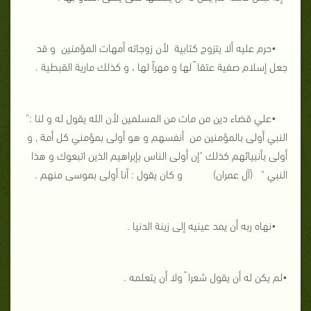
•حرم عليه ألا يتزوج كتابية لأن زوجاته أمهات المؤمنين و قد
جعل إسلام صفية عتقا ً لها و مهراً لها ، و كذلك مارية القبطية .
•علي قضاء دين من مات من المسلمين لأن الله يقول له و لنا :"
النبي أولى بالمؤمنين من أنفسهم و هو أولى بمؤمني كل أمة , و
أولى بأنبيائهم كذلك "إن أولى الناس بإبراهيم الذين اتبعوك و هذا
النبي " (آل عمران) و كان يقول : أنا أولى بموسى منهم .
•نهاه ربه أن يمد عينيه إلى زينة الدنيا .
•لم يكن له أن يقول شعرا ً ولا أن يتعلمه .