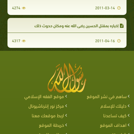
4274
2011-03-14
إخباره بمقتل الحسين رضي الله عنه ومكان حدوث ذلك
4317
2011-04-16
ساهم في نشر الموقع
موقع الفقه الإسلامي
دليلك للإسلام
مركز نور إنترناشيونال
كيف تساعدنا
اربط موقعك معنا
اهداف الموقع
خريطة الموقع