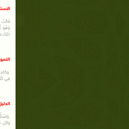
الاستخ
قَالَتْ عا
ذَلِكَ حِي
التموي
وكانت م
فِي كُلِّ 
الدليل
وَاسْتَأ
وائل، فَ