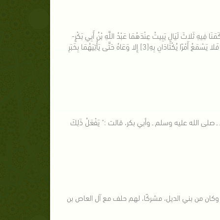
َنَا فِيهِ ثَلاثَ لَيَالٍ يَبِيتُ عِنْدَهُمَا عَبْدُ اللَّهِ بْنُ أَبِي بَكْرٍ-
وَهُوَ غُلامٌ شَابٌّ ثَقِفٌ لَقِنٌ - فَيُدْلِجُ مِنْ عِنْدِهِمَا بِسَحَرٍ، فَيُصْبِحُ مَعَ قُرَيْشٍ بِمَكَّةَ كَبَائِتٍ، فَلا يَسْمَعُ أَمْرًا يُكْتَادَانِ بِهِ[3] إِلا وَعَاهُ حَتَّى يَأْتِيَهُمَا بِخَبَرِ
بي ـ صلى الله عليه وسلم ـ وأبي بكر، قالت :" يَفْعَلُ ذَلِكَ
ًا، ماهرًا بالطريق، وكان من بني الديل، مشركًا، لهم حلف مع آل العاص بن