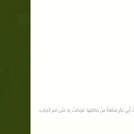
تُ أَبِي بَكْرٍ قِطْعَةً مِنْ نِطَاقِهَا، فَرَبَطَتْ بِهِ عَلَى فَمِ الْجِرَابِ،