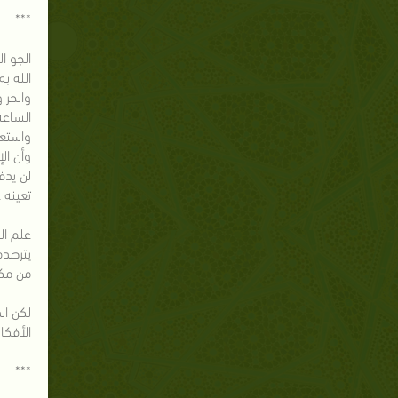
***
الجو ا
الله ب
والحر 
الساعة
واستعا
وأن ال
لن يدف
تعينه 
علم ال
يترصده
من مكة
لكن ال
الأفكا
***