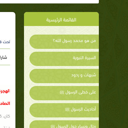
القائمة الرئيسية
من هو محمد رسول الله؟
تحت ق
شارك
السيرة النبوية
شبهات و ردود
ا
لهجرة
على خطى الرسول ﷺ
الصاح
أحاديث الرسول ﷺ
كان، ك
رجال ونساء حول الرسول ﷺ
" عَلَى رِ