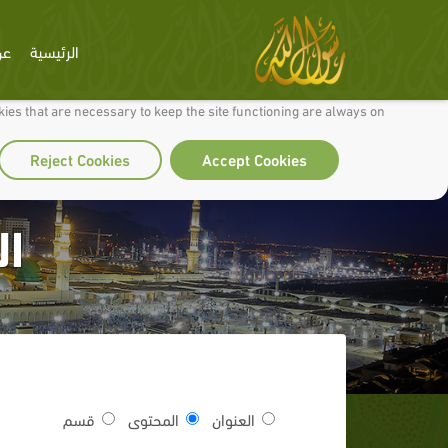
الرئيسية
عن
 to make our site work well for you and so we can continually improve it.
ies that are necessary to keep the site functioning are always on
Reject Cookies
Accept Cookies
ال
العنوان
المحتوى
قسم