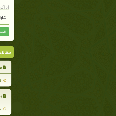
[5]أخرجه أحمد ( 6912) قال شعيب الأرنؤوط : إسناده صحيح على شرط الشيخين
شارك
المق
مقالا
حج
2012-01-18
بد
2011-09-19