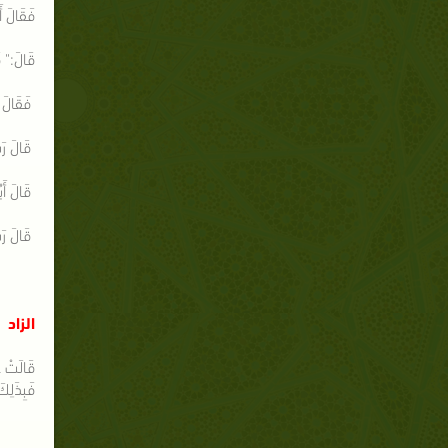
فَقَالَ أَ
قَالَ:" ف
فَقَالَ أَ
قَالَ رَس
قَالَ أَبُ
قَالَ رَسُ
الزاد
قَالَتْ ع
فَبِذَلِك