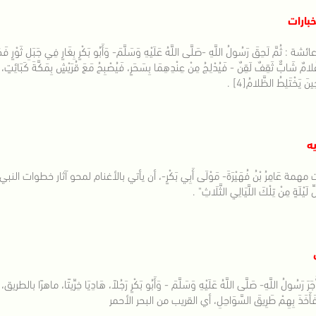
بارات
ئشة : ثُمَّ لَحِقَ رَسُولُ اللَّهِ -صَلَّى اللَّهُ عَلَيْهِ وَسَلَّمَ- وَأَبُو بَكْرٍ بِغَارٍ فِي جَبَلِ ثَوْرٍ فَكَم
نَ يَخْتَلِطُ الظَّلامُ[4] .
ه
همة عَامِرُ بْنُ فُهَيْرَةَ- مَوْلَى أَبِي بَكْرٍ-، أن يأتي بالأغنام لمحو آثار خطوات الن
لَيْلَةٍ مِنْ تِلْكَ اللَّيَالِي الثَّلَاثِ" .
ْجَرَ رَسُولُ اللَّهِ- صَلَّى اللَّهُ عَلَيْهِ وَسَلَّمَ - وَأَبُو بَكْرٍ رَجُلاً، هَادِيَا خِرِّيت
أَخَذَ بِهِمْ طَرِيقَ السَّوَاحِلِ، أي القريب من البحر الأحمر