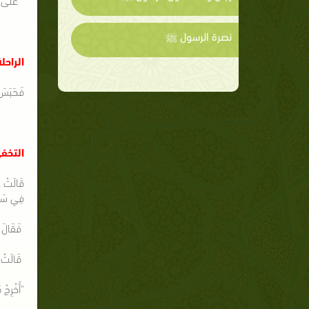
نصرة الرسول ﷺ
الراحل
فَحَبَسَ
التخف
قَالَتْ ع
فِي سَاعَ
فَقَالَ أَ
قَالَتْ: ف
"أَخْرِجْ