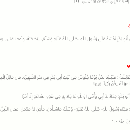
ة
 أَبُو بَكْرٍ نَفْسَهُ عَلَى رَسُولِ اللَّهِ -صَلَّى اللَّهُ عَلَيْهِ وَسَلَّمَ- لِيَصْحَبَهُ، وأعد ن
ي
َائِشَةُ : فَبَيْنَمَا نَحْنُ يَوْمًا جُلُوسٌ فِي بَيْتِ أَبِي بَكْرٍ فِي نَحْرِ الظَّهِيرَةِ، قَالَ قَائِلٌ لِأَبِي 
ةٍ لَمْ يَكُنْ يَأْتِينَا فِيهَا!
بُو بَكْرٍ: فِدَاءٌ لَهُ أَبِي وَأُمِّي !وَاللَّهِ مَا جَاءَ بِهِ فِي هَذِهِ السَّاعَةِ إِلَّا أَمْرٌ!
َجَاءَ رَسُولُ اللَّهِ- صَلَّى اللَّهُ عَلَيْهِ- وَسَلَّمَ فَاسْتَأْذَنَ، فَأُذِنَ لَهُ فَدَخَلَ، فَقَالَ النَّبِيُّ- 
 مَنْ عِنْدَكَ ".