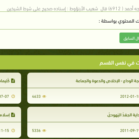
 المحتوي بواسطة :
ال السابق
ت في نفس القسم
ة الوداع - الإخلاص والدعوة والجماعة
كُليما
2011-07-07
4633
اية الحِقدُ اليَهوديُ
إسلام ثُم
2011-11-15
5336