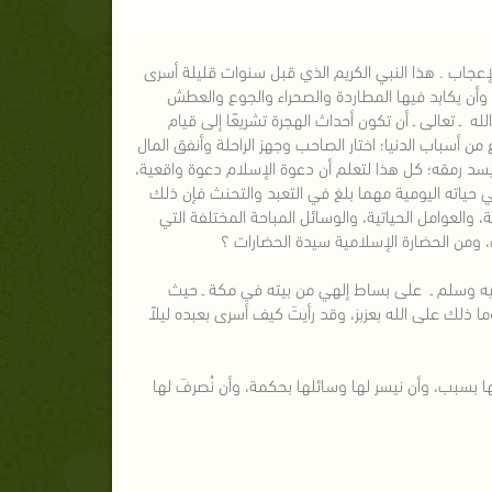
لإعجاب . هذا النبي الكريم الذي قبل سنوات قليلة أسرى
 وأن يكابد فيها المطاردة والصحراء والجوع والعطش
له ـ تعالى ـ أن تكون أحداث الهجرة تشريعًا إلى قيام
من أسباب الدنيا؛ اختار الصاحب وجهز الراحلة وأنفق المال
سد رمقه؛ كل هذا لتعلم أن دعوة الإسلام دعوة واقعية،
 في حياته اليومية مهما بلغ في التعبد والتحنث فإن ذلك
ة، والعوامل الحياتية، والوسائل المباحة المختلفة التي
ت، ومن الحضارة الإسلامية سيدة الحضارات ؟
له عليه وسلم ـ على بساط إلهي من بيته في مكة ـ حيث
 ذلك على الله بعزبز، وقد رأيتَ كيف أسرى بعبده ليلاً
قها بسبب، وأن نيسر لها وسائلها بحكمة، وأن نُصرفَ لها