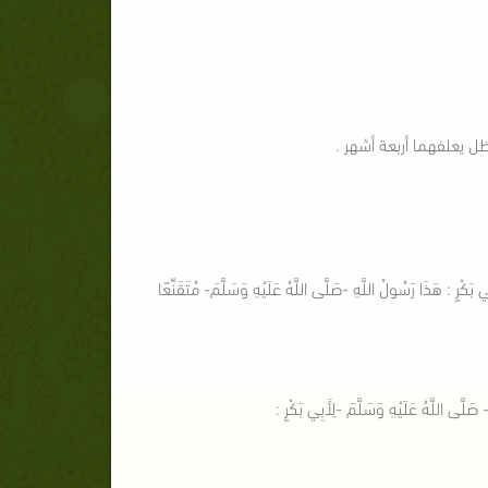
اقتين، وظل يعلفهما أربعة أشهر .
بَكْرٍ : هَذَا رَسُولُ اللَّهِ -صَلَّى اللَّهُ عَلَيْهِ وَسَلَّمَ- مُتَقَنِّعًا
صَلَّى اللَّهُ عَلَيْهِ وَسَلَّمَ -لِأَبِي بَكْرٍ :