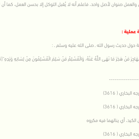
 والعمل صنوان لأصل واحد، فاعلم أنه لا يُقبل التوكل إلا بحسن العمل، كما أن ال
 عملية :
 حول حديث رسول الله ـ صلى الله عليه وسلم ـ :
مُهَاجِرَ مَنْ هَجَرَ مَا نَهَى اللَّهُ عَنْهُ، وَالْمُسْلِمُ مَنْ سَلِمَ الْمُسْلِمُونَ مِنْ لِسَانِهِ وَيَدِهِ"[5]
----------------