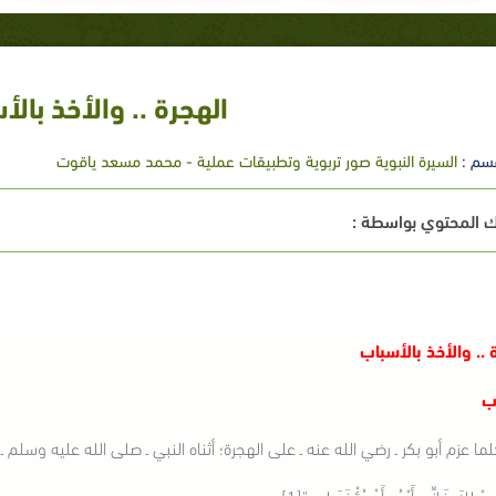
الهجرة .. والأخذ بالأ
سم :
السيرة النبوية صور تربوية وتطبيقات عملية - محمد مسعد ياقوت
 المحتوي بواسطة :
 .. والأخذ بالأسباب
ب
لما عزم أبو بكر ـ رضي الله عنه ـ على الهجرة؛ أثناه النبي ـ صلى الله عليه وسلم
سْلِكَ فَإِنِّي أَرْجُو أَنْ يُؤْذَنَ لِي "[1] .