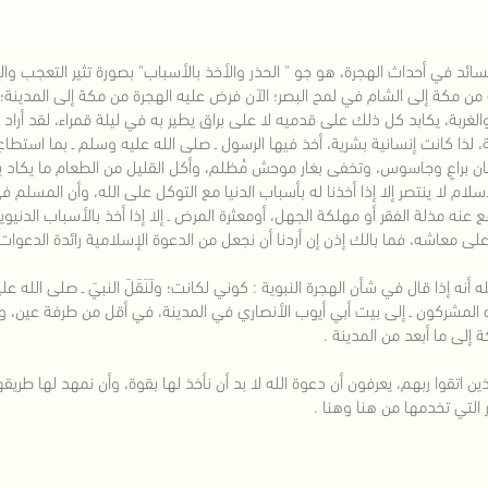
لسائد في أحداث الهجرة، هو جو " الحذر والأخذ بالأسباب" بصورة تثير التعجب وا
ه من مكة إلى الشام في لمح البصر؛ الآن فرض عليه الهجرة من مكة إلى المدينة؛
والغربة، يكابد كل ذلك على قدميه لا على براق يطير به في ليلة قمراء، لقد أراد ال
، لذا كانت إنسانية بشرية، أخذ فيها الرسول ـ صلى الله عليه وسلم ـ بما استطاع 
ن براعٍ وجاسوس، وتخفى بغار موحش مُظلم، وأكل القليل من الطعام ما يكاد ي
إسلام لا ينتصر إلا إذا أخذنا له بأسباب الدنيا مع التوكل على الله، وأن المسلم
ع عنه مذلة الفقر أو مهلكة الجهل، أومعثرة المرض ـ إلا إذا أخذ بالأسباب الدنيوي
على معاشه، فما بالك إذن إن أردنا أن نجعل من الدعوة الإسلامية رائدة الدعوا
له أنه إذا قال في شأن الهجرة النبوية : كوني لكانت؛ ولَنَقَلَ النبيَ ـ صلى ال
 المشركون ـ إلى بيت أبي أيوب الأنصاري في المدينة، في أقل من طرفة عين، وما
 إلى ما أبعد من المدينة .
ذين اتقوا ربهم، يعرفون أن دعوة الله لا بد أن نأخذ لها بقوة، وأن نمهد لها طري
ر التي تخدمها من هنا وهنا .