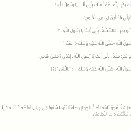
بُو بَكْرٍ : إِنَّمَا هُمْ أَهْلُكَ بِأَبِي أَنْتَ يَا رَسُولَ اللَّهِ !
َإِنِّي قَدْ أُذِنَ لِي فِي الْخُرُوجِ".
بُو بَكْرٍ : فَالصُّحْبَةُ ـ بِأَبِي أَنْتَ يَا رَسُولَ اللَّهِ ـ ؟
ُولُ اللَّهِ -صَلَّى اللَّهُ عَلَيْهِ وَسَلَّمَ-:" نَعَمْ "
و بَكْرٍ: فَخُذْ ـ بِأَبِي أَنْتَ يَا رَسُولَ اللَّهِ ـ إِحْدَى رَاحِلَتَيَّ هَاتَيْنِ.
ولُ اللَّهِ -صَلَّى اللَّهُ عَلَيْهِ وَسَلَّمَ – : "بِالثَّمَنِ "[2] .
َائِشَةُ: فَجَهَّزْنَاهُمَا أَحَثَّ الْجِهَازِ وَصَنَعْنَا لَهُمَا سُفْرَةً فِي جِرَابٍ فَقَطَعَتْ أَسْمَاءُ بِنْ
َ سُمِّيَتْ ذَاتَ النِّطَاقَيْنِ.