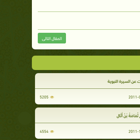
المقال التالى
ت عن السيرة النبوية
5205
َامَةُ بْنُ أُثَالٍ
4554