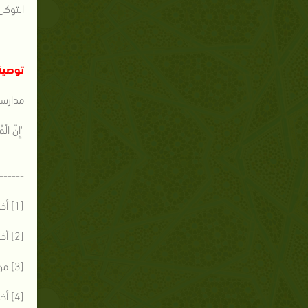
التوكل
توصية
مدارسة
"إِنَّ الْ
------
[1] أخرجه البخاري ( 3616)
[2] أخرجه البخاري ( 3616)
[3] من الكيد، أي ينالهما فيه مكروه
[4] أخرجه البخاري ( 3616)