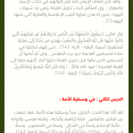
. ولقد فُتن ضعاف الإيمان كما فُتن إخوانهم في حادث الإسراء
والمعراج .. وإن المتأمل لآيات تحويل القبلة؛ وهي ترد شبهات
اليهود؛ يتبين له مدى ضراوة الحرب الإعلامية والفكرية التي شنها
اليهود[1] ..
قال تعالى: (سَيَقُولُ السّفَهَآءُ مِنَ النّاسِ مَا وَلاّهُمْ عَن قِبْلَتِهِمُ الّتِي
كَانُواْ عَلَيْهَا قُل للّهِ الْمَشْرِقُ وَالْمَغْرِبُ يَهْدِي مَن يَشَآءُ إِلَىَ صِرَاطٍ
مّسْتَقِيمٍ) [سورة: البقرة - الأية: 142] .. حتى إنهم شككوا في
صلاة المسلمين القديمة نحو بيت المقدس ، ومن ثم أعلنوا أن
المسلمين الذين ماتوا قبل تحويل القبلة دخلوا النار؛ لأنهم صلوا إلى
القبلة الفاسدة ! فيرد الله قائلاً : ( وَمَا كَانَ اللّهُ لِيُضِيعَ إِيمَانَكُمْ إِنّ
اللّهَ بِالنّاسِ لَرَءُوفٌ رّحِيمٌ) [: البقرة -143] .
الدرس الثاني : في وسطية الأمة :
لقد أكد هذا الحدث الجليل؛ مبدأ وسطية هذه الأمة، فقد جمعت
بين قبلتين عظيمتين ، قبلة إبراهيم وأتباعه ، وقبله موسى وإخوانه
.. فأمة الإسلامِ وسطٌ في الشكل . وسط في المضمون، وسطٌ
في الشعائر، (وَكَذَلِكَ جَعَلْنَاكُمْ أُمّةً وَسَطاً) [سورة: البقرة: 143].