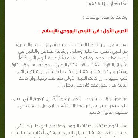
عَمَّا يَعْمَلُونَ }البقرة144
وكانت لنا هذه الوقفات :
الدرس الأول : في التربص اليهودي بالإسلام :
لقد استغل اليهودُ هذا الحدث للتشكيك في الإسلام، والسخرية
من النبي ـ صلى الله عليه وسلم ـ وإشاعة القلاقل والبلابل في
أرجاء الوطن الجديد، وقالوا:".. (مَا وَلاّهُمْ عَن قِبْلَتِهِمُ الّتِي كَانُواْ
عَلَيْهَا) [البقرة - 142] ، لقد اشتاق الرجل إلى مولده ! ما لهؤلاء تارة
يستقبلون كذا وتارة يستقبلون كذا ، ما صرفهم عن قبلتهم التى
كانوا عليها .. إن كانت القبلة الأولى حقا فقد تركها، وإن كانت
الثانية هي الحق فقد كان على باطل ..".
ويا عجبًا لهؤلاء اليهود؛ لا ينعم لهم جارٌ أبدًا؛ إن تبعهم النبي ـ صلى
الله عليه وسلم ـ في قبلته؛ قالوا : مُقلد تابع، وإن خالفهم في
قبلتهم، قالوا : كاذب.
وهنا نفهم صفة من صفات اليهود، وحقدهم الذي ظهر جليًا في
هذه الحادثة. ولقد شنوا حرباً إعلامية ضارية في أعقاب هذه الحدث