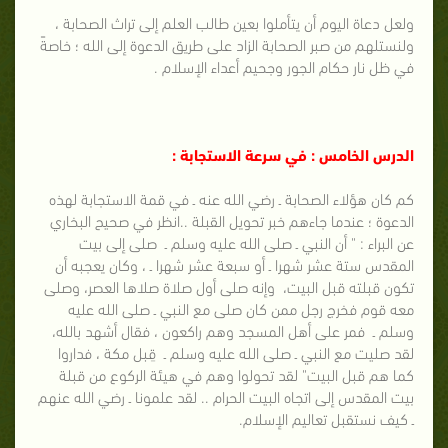
ولعل دعاة اليوم أن يتأملوا بعين طالب العلم إلى تراث الصحابة ،
ولنستلهم من صبر الصحابة الزاد على طريق الدعوة إلى الله ؛ خاصةً
في ظل نار حكام الجور وجحيم أعداء الإسلام .
الدرس الخامس : في سرعة الاستجابة :
كم كان هؤلاء الصحابة ـ رضي الله عنه ـ في قمة الاستجابة لهذه
الدعوة ؛ عندما جاءهم خبر تحويل القبلة ..انظر في صحيح البخاري
عن البراء : " أن النبي ـ صلى الله عليه وسلم ـ صلى إلى بيت
المقدس ستة عشر شهرا ـ أو سبعة عشر شهرا ـ ، وكان يعجبه أن
تكون قبلته قبل البيت، وإنه صلى أول صلاة صلاها العصر، وصلى
معه قوم فخرج رجل ممن كان صلى مع النبي ـ صلى الله عليه
وسلم ـ فمر على أهل المسجد وهم راكعون ، فقال أشهد بالله،
لقد صليت مع النبي ـ صلى الله عليه وسلم ـ قِبل مكة ، فداروا
كما هم قبل البيت" لقد تحولوا وهم في هيئة الركوع من قبلة
بيت المقدس إلى اتجاه البيت الحرام .. لقد علمونا ـ رضي الله عنهم
ـ كيف نستقبل تعاليم الإسلام.