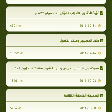
غَزْوَةُ الْخَنْدَقِ ( الأحزاب ) شَوّالٍ 5هـ - فبراير 627 م
4901
2011-10-31
حلف المطيبين وحلف الفضول
13352
2011-07-14
معركة بني قينقاع .. دروس وعبر 15 شوال سنة 2 هـ ـ9 إبريل624.
18401
2011-10-04
الصحيفة الْقَاطِعَةُ الظّالِمَةُ
5204
2011-08-08