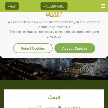
القائمة الرئيسية
اللغة
We use cookies to make our site work well for you and so we can
continually improve it.
The cookies that are necessary to keep the site functioning are
always on
تحويل القبلة
Reject Cookies
Accept Cookies
البحث
العنوان
المحتوى
قسم