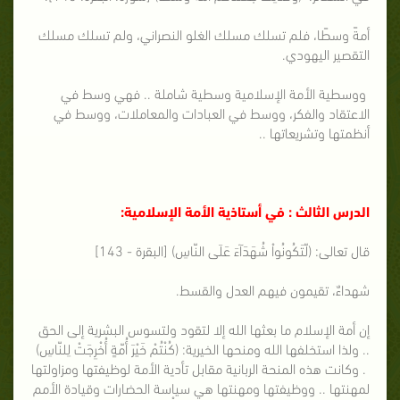
أمةً وسطًا، فلم تسلك مسلك الغلو النصراني، ولم تسلك مسلك
التقصير اليهودي.
ووسطية الأمة الإسلامية وسطية شاملة .. فهي وسط في
الاعتقاد والفكر، ووسط في العبادات والمعاملات، ووسط في
أنظمتها وتشريعاتها ..
الدرس الثالث : في أستاذية الأمة الإسلامية:
قال تعالى: (لّتَكُونُواْ شُهَدَآءَ عَلَى النّاسِ) [البقرة - 143]
شهداءٌ، تقيمون فيهم العدل والقسط.
إن أمة الإسلام ما بعثها الله إلا لتقود ولتسوس البشرية إلى الحق
.. ولذا استخلفها الله ومنحها الخيرية: (كُنْتُمْ خَيْرَ أُمّةٍ أُخْرِجَتْ لِلنّاسِ)
. وكانت هذه المنحة الربانية مقابل تأدية الأمة لوظيفتها ومزاولتها
لمهنتها .. ووظيفتها ومهنتها هي سياسة الحضارات وقيادة الأمم