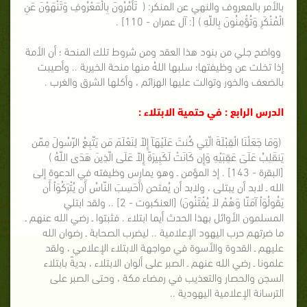
بالأمر بالمعروف والنهي عن المنكر: ( تَأْمُرُونَ بِالْمَعْرُوفِ وَتَنْهَوْنَ عَنِ
الْمُنْكَرِ وَتُؤْمِنُونَ بِاللّهِ ) [: آل عمران - 110] .
وواضح جلي من بنود هذا العقد ومن شروط تلك المنحة ؛ أن الأمة
إذا تخلت عن وظيفتها؛ سلبها اللهُ منها منحة الخيرية .. وأصيبت
بالضعف والخور وتوالت عليها الهزائم ، وأكلها الشرق والغرب .
الدرس الرابع : في حتمية الابتلاء :
(وَمَا جَعَلْنَا الْقِبْلَةَ الّتِي كُنتَ عَلَيْهَآ إِلاّ لِنَعْلَمَ مَن يَتّبِعُ الرّسُولَ مِمّن
يَنقَلِبُ عَلَىَ عَقِبَيْهِ وَإِن كَانَتْ لَكَبِيرَةً إِلاّ عَلَى الّذِينَ هَدَى اللّهُ )
[البقرة - 143] . إذ المؤمن ـ وهو يمارس وظيفته في الدعوة إلى
الله ـ لابد أن يبتلى ، ولابد أن يُمتحن (أَحَسِبَ النّاسُ أَن يُتْرَكُوَاْ أَن
يَقُولُوَاْ آمَنّا وَهُمْ لاَ يُفْتَنُونَ) [العنكبوت - 2] .. ولقد ابتلي
المسلمون الأوائل بهذا الحدث أيما ابتلاء . فثبتوا ـ رضي الله عنهم ـ
ما ضرتهم حرب اليهود الإعلامية .. ليضرب الصحابة ـ رضوان الله
عليهم ـ القدوة والأسوة في مواجهة الابتلاء الإعلامي ، ولقد
علمونا ـ رضي الله عنهم ـ الصبر على ألوان الابتلاء ، بديةً بابتلاء
السجن والحصار والتعذيب في رمضاء مكة ، وحتى الصبر على
الترسانة الإعلامية اليهودية ..