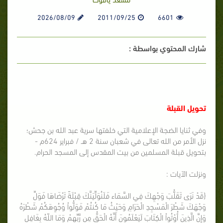
2026/08/09
2011/09/25
6601
شارك المحتوي بواسطة :
تحويل القبلة
وفي ثنايا الضجة الإعلامية التي خلفتها سرية عبد الله بن جحش؛
نزل الأمر من الله تعالى في شعبان سنة 2 هـ / فبراير 624م -
بتحويل قبلة المسلمين من بيت المقدس إلى المسجد الحرام.
ونزلت الآيات :
{قَدْ نَرَى تَقَلُّبَ وَجْهِكَ فِي السَّمَاء فَلَنُوَلِّيَنَّكَ قِبْلَةً تَرْضَاهَا فَوَلِّ
وَجْهَكَ شَطْرَ الْمَسْجِدِ الْحَرَامِ وَحَيْثُ مَا كُنتُمْ فَوَلُّواْ وُجُوِهَكُمْ شَطْرَهُ
وَإِنَّ الَّذِينَ أُوْتُواْ الْكِتَابَ لَيَعْلَمُونَ أَنَّهُ الْحَقُّ مِن رَّبِّهِمْ وَمَا اللّهُ بِغَافِلٍ