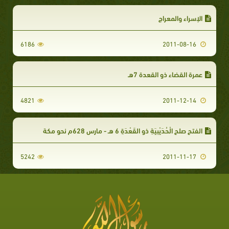
الإسراء والمعراج
6186
2011-08-16
عمرة القضاء ذو القعدة 7هـ
4821
2011-12-14
الفتح صلح الْحُدَيْبِيَةِ ذو القَعْدَةِ 6 هـ - مارس 628م نحو مكة
5242
2011-11-17