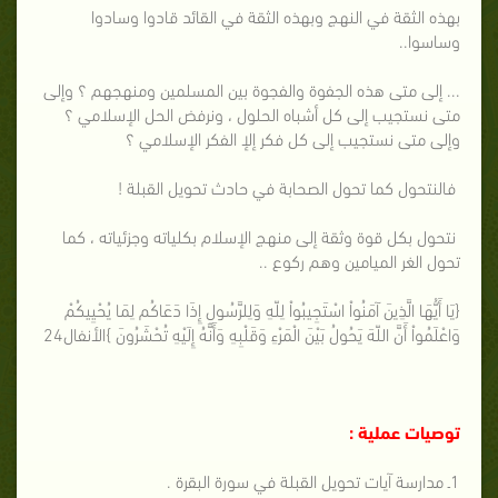
بهذه الثقة في النهج وبهذه الثقة في القائد قادوا وسادوا
وساسوا..
... إلى متى هذه الجفوة والفجوة بين المسلمين ومنهجهم ؟ وإلى
متى نستجيب إلى كل أشباه الحلول ، ونرفض الحل الإسلامي ؟
وإلى متى نستجيب إلى كل فكر إلإ الفكر الإسلامي ؟
فالنتحول كما تحول الصحابة في حادث تحويل القبلة !
نتحول بكل قوة وثقة إلى منهج الإسلام بكلياته وجزئياته ، كما
تحول الغر الميامين وهم ركوع ..
{يَا أَيُّهَا الَّذِينَ آمَنُواْ اسْتَجِيبُواْ لِلّهِ وَلِلرَّسُولِ إِذَا دَعَاكُم لِمَا يُحْيِيكُمْ
وَاعْلَمُواْ أَنَّ اللّهَ يَحُولُ بَيْنَ الْمَرْءِ وَقَلْبِهِ وَأَنَّهُ إِلَيْهِ تُحْشَرُونَ }الأنفال24
توصيات عملية :
1ـ مدارسة آيات تحويل القبلة في سورة البقرة .