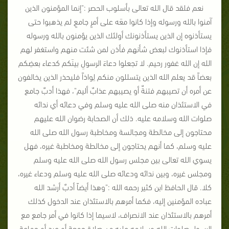
نعم فلقد قال الله تعالى بأسلوب الحصر
:"
إنما المؤمنون الذين
آمنوا بالله ورسوله وإذا كانوا معَه على أمرٍ جامعٍ لم يذهبوا حتى
يستأذنوه إن الذين يستأذنونك أولئك الذين يؤمنون بالله ورسوله
فإذا استأذنوك لبعض شأنهم فأذن لمن شئت منهم واستغفر لهم
الله إن الله غفور رحيم
.
لا تجعلوا دعاءَ الرسولِ بينَكم كدعاء بعضِكم
بعضاً قد يعلم الله الذين يتسللون منكم لِواذاً فليحذر الذين يخالفون
عن أمره أن تصيبهم فتنةٌ أو يصيبهم عذابٌ أليم
"
، فهذا أدبٌ جامع
في الاستئذان منه صلى الله عليه وسلم وفي دعائه أي ندائه
صلوات الله وسلامه عليه
.
ذلك أن الصحابة رضوان الله عليهم
محتاجون إلى مخالطة ومجالسة ومخاطبة رسول الله صلى الله
عليه وسلم، كما أنهم يحتاجون إلى مخالطة ومخاطبة غيره، فهل
يسوي الله تعالى بين مجلس رسول الله صلى الله عليه وسلم
ومجلس غيره، وبين ندائه ودعائه صلى الله عليه وسلم ودعاء غيره،
كلا
.
قال الحافظ ابن كثير رحمه الله
:"
وهذا أيضاً أدبٌ أرشد الله
عباده المؤمنين إليه، فكما أمرهم بالاستئذان عند الدخول كذلك
أمرهم بالاستئذان عند الانصراف، لاسيما إذا كانوا في أمر جامع مع
الرسول صلوات الله وسلامه عليه من صلاة جمعة أو عيد أو جماعة