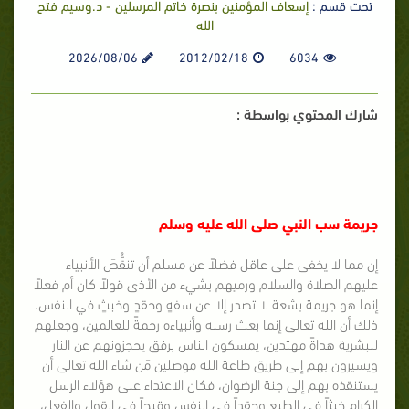
تحت قسم :
إسعاف المؤمنين بنصرة خاتم المرسلين - د.وسيم فتح
الله
2026/08/06
2012/02/18
6034
شارك المحتوي بواسطة :
جريمة سب النبي صلى الله عليه وسلم
إن مما لا يخفى على عاقل فضلاً عن مسلم أن تنقُّصَ الأنبياء
عليهم الصلاة والسلام ورميهم بشيء من الأذى قولاً كان أم فعلاً
إنما هو جريمة بشعة لا تصدر إلا عن سفهٍ وحقدٍ وخبثٍ في النفس.
ذلك أن الله تعالى إنما بعث رسله وأنبياءه رحمةً للعالمين، وجعلهم
للبشرية هداةً مهتدين، يمسكون الناس برفق يحجزونهم عن النار
ويسيرون بهم إلى طريق طاعة الله موصلين مَن شاء الله تعالى أن
يستنقذه بهم إلى جنة الرضوان، فكان الاعتداء على هؤلاء الرسل
الكرام خبثاً في الطبع وحقداً في النفس وقبحاً في القول والفعل،