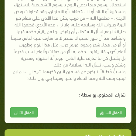
استعمال الرسوم فيما يدعى اليوم بالرسوم التشخيصية للاستهزاء
والسخرية أو النقد أو الاستخفاف أو الامتهان، وقد تطاولت بعض
الأيدي – قطعها الله – من قريب بمثل هذا الأذى على مقام خبر
البرية صلوات الله وسلامه عليه، ولا تزال هذه الأيدي قطعها الله
طليقةً اليوم نسأل الله تعالى أن يقيض لها من يقيمُ حكمَه فيها.
والشاهد هنا أن صور السب لا تقتصر لا ما تعارف عليه الناس قديماً
أو أُثر من هجاء شعر ونحوه، فربما درس مثل هذا النوع وظهرت
أنواع أخرى، فلا يتقيد الحكم بما أُثر من صفات وأنواع السب قديماً
بل يشمل كل ما تعارف عليه الناس اليوم أنه استهزاء وسخرية
وشتم وسب، نسأل الله السلامة من ذلك.
والسبُّ مُطلقاً لا يخرج عن قسمين اثنين ذكرهما شيخ الإسلام ابن
تيمية رحمه الله وهما الدعاء والخبر. وفيما يلي بيان ذلك:
شارك المحتوي بواسطة :
المقال السابق
المقال التالى
مقالات في نفس القسم