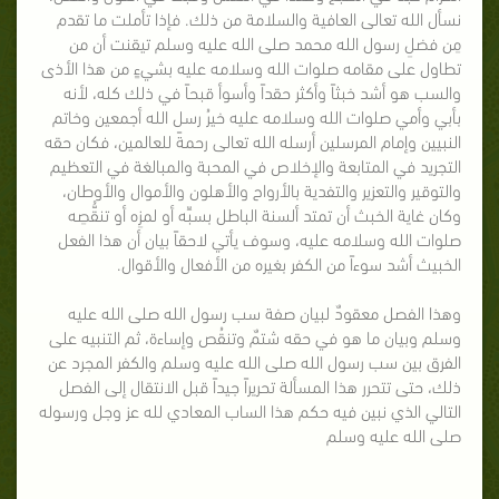
نسأل الله تعالى العافية والسلامة من ذلك. فإذا تأملت ما تقدم
مِن فضلِ رسول الله محمد صلى الله عليه وسلم تيقنت أن من
تطاول على مقامه صلوات الله وسلامه عليه بشيءٍ من هذا الأذى
والسب هو أشد خبثاً وأكثر حقداً وأسوأ قبحاً في ذلك كله، لأنه
بأبي وأمي صلوات الله وسلامه عليه خيرُ رسل الله أجمعين وخاتم
النبيين وإمام المرسلين أرسله الله تعالى رحمةً للعالمين، فكان حقه
التجريد في المتابعة والإخلاص في المحبة والمبالغة في التعظيم
والتوقير والتعزير والتفدية بالأرواح والأهلون والأموال والأوطان،
وكان غاية الخبث أن تمتد ألسنة الباطل بسبِّه أو لمزِه أو تنقُّصِه
صلوات الله وسلامه عليه، وسوف يأتي لاحقاً بيان أن هذا الفعل
الخبيث أشد سوءاً من الكفر بغيره من الأفعال والأقوال.
وهذا الفصل معقودٌ لبيان صفة سب رسول الله صلى الله عليه
وسلم وبيان ما هو في حقه شتمٌ وتنقُص وإساءة، ثم التنبيه على
الفرق بين سب رسول الله صلى الله عليه وسلم والكفر المجرد عن
ذلك، حتى تتحرر هذا المسألة تحريراً جيداً قبل الانتقال إلى الفصل
التالي الذي نبين فيه حكم هذا الساب المعادي لله عز وجل ورسوله
صلى الله عليه وسلم