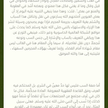
قيل وقال وما لا يغني فكل هذا ممنوع، وبعضه أشد في العقوبة
والمنع من بعض"، قلت: وهذا مما ينبغي التنبيه عليه اليوم إذ أن
بعض الغيورين أصلحهم الله يسارعون في نقل وتناقل هذا السباب
والشتم بغية التعريف بجريمة المجرم فإذا بهم يصبحون وسيلة لنشر
هذا الإزراء والاستهزاء بالنبي صلى الله عليه وسلم كما يحدث على
مواقع الشبكة العالمية الحاسوبية وغير ذلك، فينبغي التورع عن
هذا ويكفي التعريف بالساب والإشارة إلى جنس السب ونوعه
مُجملاً دون نقل تفاصيله، لا سيما وأن المقام هنا في الغالب ليس
مقام شهادة أمام القضاء، وإنما تعريفٌ بهؤلاء المجرمين السفهاء ،
فلينتبه إلى هذا والله الموفق.
أما صفة السب فليس لها حدٌ معينٌ في الشرع، بل المحتكم فيه
العرف وفق القاعدة الفقهية المعروفة: العادة محكَّمة، فكل ما
كان في عُرف مجتمعٍ من المجتمعات سباً أو تنقصاً أو شتماً فهو
كذلك إذا نُسب إلى النبي صلى الله عليه وسلم. فعلى سبيل
المثال نجد أن من أنواع السب التي لم تكن معهودة في القديم