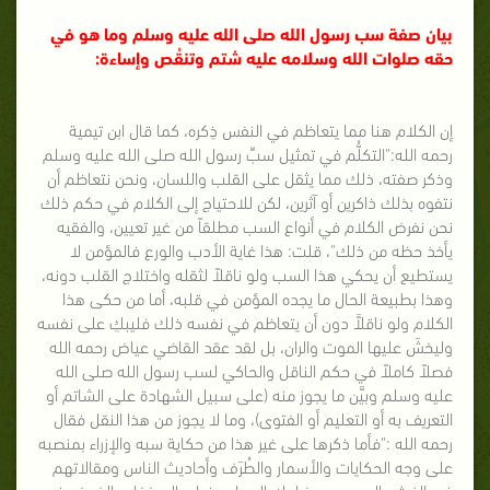
بيان صفة سب رسول الله صلى الله عليه وسلم وما هو في
حقه صلوات الله وسلامه عليه شتم وتنقُص وإساءة:
إن الكلام هنا مما يتعاظم في النفس ذِكره، كما قال ابن تيمية
رحمه الله:"التكلُّم في تمثيل سبِّ رسول الله صلى الله عليه وسلم
وذكر صفته، ذلك مما يثقل على القلب واللسان، ونحن نتعاظم أن
نتفوه بذلك ذاكرين أو آثرين، لكن للاحتياج إلى الكلام في حكم ذلك
نحن نفرض الكلام في أنواع السب مطلقاً من غير تعيين، والفقيه
يأخذ حظه من ذلك"، قلت: هذا غاية الأدب والورع فالمؤمن لا
يستطيع أن يحكي هذا السب ولو ناقلاً لثقله واختلاج القلب دونه،
وهذا بطبيعة الحال ما يجده المؤمن في قلبه، أما من حكى هذا
الكلام ولو ناقلاًَ دون أن يتعاظم في نفسه ذلك فليبكِ على نفسه
وليخشَ عليها الموت والران، بل لقد عقد القاضي عياض رحمه الله
فصلاً كاملاً في حكم الناقل والحاكي لسب رسول الله صلى الله
عليه وسلم وبيَّن ما يجوز منه (على سبيل الشهادة على الشاتم أو
التعريف به أو التعليم أو الفتوى)، وما لا يجوز من هذا النقل فقال
رحمه الله :"فأما ذكرها على غير هذا من حكاية سبه والإزراء بمنصبه
على وجه الحكايات والأسمار والطُرَف وأحاديث الناس ومقالاتهم
في الغث والسمين ومضاحك المجان ونوادر السخفاء والخوض في