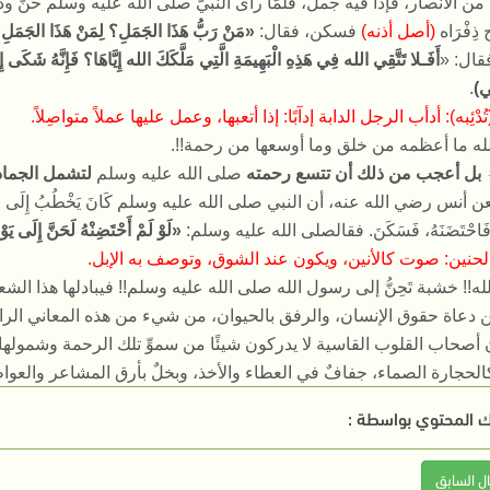
ن الأنصار، فإذا فيه جمل، فلمَّا رأى النبيَّ صلى الله عليه وسلم حنَّ 
ِفْرَاه
(
أصل أذنه
)
فسكن، فقال
:
«
مَنْ رَبُّ هَذَا الجَمَلِ؟ لِمَنْ هَذَا الجَمَلِ
قال
: «
أَفَـلا تَتَّقِي الله فِي هَذِهِ الْبَهِيمَةِ الَّتِي مَلَّكَكَ الله إِيَّاهَا؟ فَإِنَّهُ شَكَى إِلَيّ
ي
)
.
تُدْئِبه
):
أدأب الرجل الدابة إدآبًا
:
إذا أتعبها، وعمل عليها عملاً متواصِلاً
.
له ما أعظمه من خلق وما أوسعها من رحمة
!!.
بل أعجب من ذلك أن تتسع رحمته
صلى الله عليه وسلم
لتشمل الجماد 
ن أنس
رضي الله عنه
، أن النبي صلى الله عليه وسلم كَانَ يَخْطُبُ إِلَى جِذْعٍ، فَلَمّ
 فَاحْتَضَنَهُ، فَسَكَنَ
.
فقالصلى الله عليه وسلم
:
«
لَوْ لَمْ أَحْتَضِنْهُ لَحَنَّ إِلَى يَوْ
لحنين
:
صوت كالأنين، ويكون عند الشوق، وتوصف به الإبل
.
له
!!
خشبة تَحِنُّ إلى رسول الله
صلى الله عليه وسلم
!!
فيبادلها هذا الشع
ن دعاة حقوق الإنسان، والرفق بالحيوان، من شيء من هذه المعاني الرا
 أصحاب القلوب القاسية لا يدركون شيئًا من سموِّ تلك الرحمة وشمول
الحجارة الصماء، جفافٌ في العطاء والأخذ، وبخلٌ بأرق المشاعر والعوا
 المحتوي بواسطة :
ال السابق