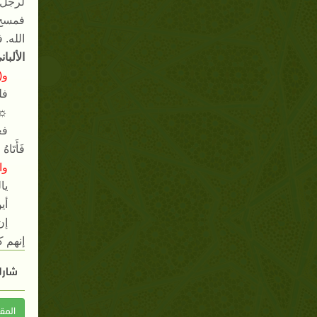
لرجل م
فمسح ذ
الله
.
ف
الألبان
و
(
فل
☼
فع
فَأَتَاهُ
وا
يال
أي
إن
إنهم ك
شارك
المق