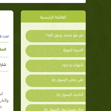
القائمة الرئيسية
من هو محمد رسول الله؟
تحت ق
المق
السيرة النبوية
شارك
شبهات و ردود
على خطى الرسول ﷺ
أحاديث الرسول ﷺ
ات
والنار
☼
رجال ونساء حول الرسول ﷺ