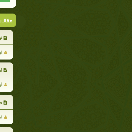
مقالا
تو
أب
أد
أب
صب
أب