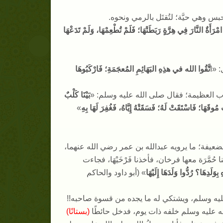
حبس وهي حيَّة؛ لتُقتَل بالرمي ونحوه
.
مْرَأَةٌ النَّارَ فِي هِرَّةٍ رَبَطَتْهَا؛ فَلَمْ تُطْعِمْهَا، وَلَمْ تَدَعْهَا
:
«
ا
تَّقُوا الله في هذِهِ البَهَائِمِ المُعجَمَةِ؛ فَارْكَبُوهَا
وب العظيمة؛ فقال صلى الله عليه وسلم
: «
بَيْنَا كَلْبٌ
ْ مُوقَهَا؛ فَاسْتَقَتْ لَهُ؛ فَسَقَتْهُ إِيَّاهُ، فَغُفِرَ لَهَا بِهِ
»
عيفة؛ ما يرويه عبدالله بن عمر
رضي الله عنهما
،
َّرَة معها فرخان، فأخذنا فَرْخَيْهَا، فجاءت
ِوَلَدِهَا؟ رُدُّوا وَلَدَهَا إِلَيْهَا
» (
أبو داود والحاكم
 عليه وسلم، ويشتكي له ما يجده من قسوة صاحبه
!!
ه عليه وسلم خلفه ذات يوم، فدخل حائطًا
(
بستانًا
)