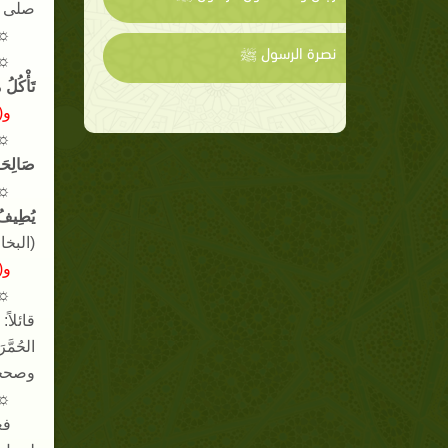
صلى ا
☼
نصرة الرسول ﷺ
☼
تَأْكُل
و
(
☼
صَالِحَة
☼
يُطِيفُ ب
(
البخ
و
(
☼
قائلاً
:
الحُمّ
وصححه
☼
فع