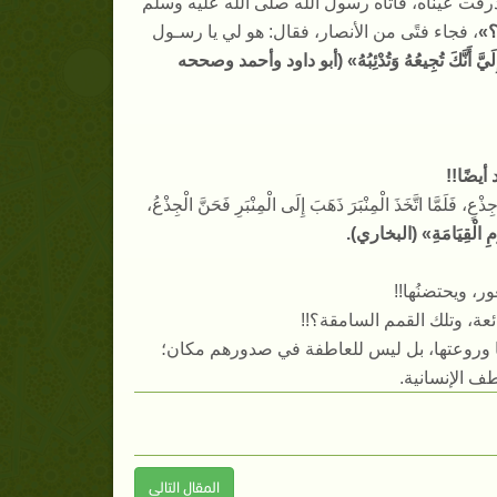
وذرفت عيناه، فأتاه رسولُ
الله صلى الله عليه وسلم
؟
»
، فجاء فتًى من الأنصار، فقال
:
هو لي يا رسـول
َ أَنَّكَ تُجِيعُهُ وَتُدْئِبُهُ
» (
أبو داود وأحمد وصححه
أيضًا
!!
َا اتَّخَذَ الْمِنْبَرَ ذَهَبَ إِلَى الْمِنْبَرِ فَحَنَّ الْجِذْعُ،
مِ الْقِيَامَةِ
» (
البخاري
).
ور، ويحتضنُها
!!
ئعة، وتلك القمم السامقة؟
!!
ها وروعتها، بل ليس للعاطفة في صدورهم مكان؛
طف الإنسانية
.
المقال التالى