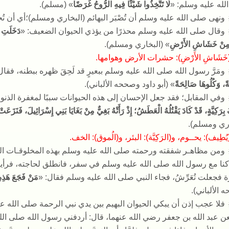
لله عليه وسلم
:
«
لَا تَتَّخِذُوا شَيْئًا فِيهِ الرُّوحُ غَرَضًا
» (
مسلم
).
ونهى صلى الله عليه وسلم أن تُصْبَر البهائم
(
البخاري ومسلم
)
؛أي أن تُ
وقال صلى الله عليه وسلم محذرًا من يؤذي الحيوان الضعيف
: «
دَخَلَتِ ا
ُ مِنْ خَشَاشِ الأَرْضِ
» (
البخاري ومسلم
).
خَشَاشِ الأَرْضِ
):
حشرات الأرض وهوامها
.
ومَرَّ رسول الله صلى الله عليه وسلم ببعيرٍ قد لَحِقَ ظهره ببطنه، فقال
ً، وَكُلُوهَا صَالِحَةً
» (
أبو داود وصححه الألباني
).
وفي المقابل؛ فقد جعل الإحسان إلى هذه الحيوانات سببًا لمغفرة الذن
ِرَكِيَّةٍ، قَدْ كَادَ يَقْتُلُهُ الْعَطَشُ؛ إِذْ رَأَتْهُ بَغِيٌّ مِنْ بَغَايَا بَنِي إِسْرَائِيلَ، فَنَزَعَت
اري ومسلم
).
يُطِيف
):
يحــوم، و
(
الرَكِيَّة
):
البئر، و
(
الُموق
):
الخف
.
ومن مظاهـر شفقته ورحمته صلى الله عليه وسلم بهذه المخلوقـات الض
كنا مع رسول الله صلى الله عليه وسلم في سفر، فانطلق لحاجته، فرأينا حُم
َرَة فجعلت تُعَرِّشُ، فجاء النبي صلى الله عليه وسلم فقال
: «
مَنْ فَجَعَ هَذِهِ ب
 الألباني
).
فلا عجب إذن أن يبكي الحيوان البهيم بين يدي نبي الرحمة صلى الله
ن عبد الله بن جعفر رضي الله عنهما، قال
:
أردفني رسول الله صلى الل