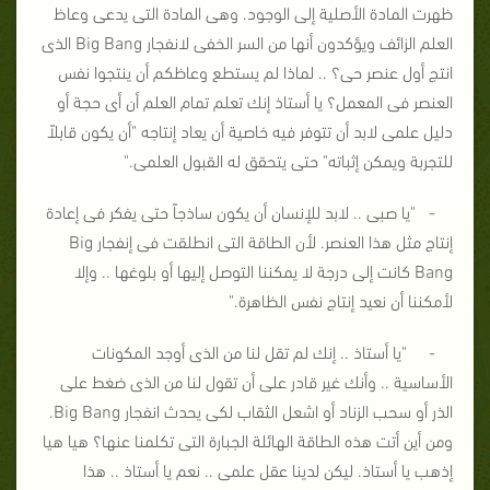
ظهرت المادة الأصلية إلى الوجود. وهى المادة التى يدعى وعاظ
العلم الزائف ويؤكدون أنها من السر الخفى لانفجار Big Bang الذى
انتج أول عنصر حى؟ .. لماذا لم يستطع وعاظكم أن ينتجوا نفس
العنصر فى المعمل؟ يا أستاذ إنك تعلم تمام العلم أن أى حجة أو
دليل علمى لابد أن تتوفر فيه خاصية أن يعاد إنتاجه "أن يكون قابلاً
للتجربة ويمكن إثباته" حتى يتحقق له القبول العلمى."
- "يا صبى .. لابد للإنسان أن يكون ساذجاً حتى يفكر فى إعادة
إنتاج مثل هذا العنصر. لأن الطاقة التى انطلقت فى إنفجار Big
Bang كانت إلى درجة لا يمكننا التوصل إليها أو بلوغها .. وإلا
لأمكننا أن نعيد إنتاج نفس الظاهرة."
- "يا أستاذ .. إنك لم تقل لنا من الذى أوجد المكونات
الأساسية .. وأنك غير قادر على أن تقول لنا من الذى ضغط على
الذر أو سحب الزناد أو اشعل الثقاب لكى يحدث انفجار Big Bang.
ومن أين أتت هذه الطاقة الهائلة الجبارة التى تكلمنا عنها؟ هيا هيا
إذهب يا أستاذ. ليكن لدينا عقل علمى .. نعم يا أستاذ .. هذا