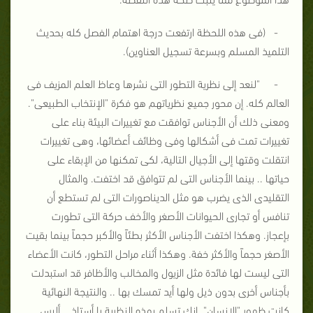
- (فى هذه اللحظة ارتفعت درجة اهتمام الفصل كله بحديث
التلميذ المسلم وبسرعة تسجيل العناوين).
- "لنعد إلى نظرية التطور التى نشرها وعاظ العلم المزيف فى
العالم كله. إن محور جميع نظرياتهم هو فكرة "الإنتخاب الطبيعى".
ومعنى ذلك أن الأجناس توافقت مع تغييرات البيئة بناء على
تغييرات تمت فى أشكالها وفى وظائف أعضائها، وهى تغييرات
انتقلت وقتها إلى الأجيال التالية، لكى تمكنها من الإبقاء على
حياتها .. بينما الأجناس التى لم تتوافق قد اختفت. والمثال
التقليدى الذى يضرب هو مثل الديناصورات التى لم تستطع أن
تنافس أو تجارى الحيوانات الأصغر والأخف حركة التى تطورت
بإعجاز. وهكذا اختفت الأجناس الأكثر بطئاً والأكبر حجماً بينما بقيت
الأصغر حجماً والأكثر خفة. وهكذا أثناء مراحل التطور، كانت الأعضاء
التى ليست لها فائدة مثل الزيول والمخالب والأظافر قد استبدلت
بأجناس أخرى بدون ذيل ولها أيد تمسك بها .. والنتيجة النهائية
كانت ظهور "الإنسان". إنك تسلم بهذه النظرية يا أستاذ .. أليس