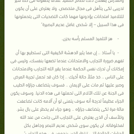
تدريبى لكى يتأهل فى مجال متخصص. ولا يعترض على أن يكون
للتلاميذ امتحانات يؤدونها مهما كانت التضحيات التى يتحملونها
فى هذا السبيل – إلا شخص غافل عديم البصيرة"
- هز التلميذ المسلم رأسه بحزن.
- يا أستاذ .. إن مما يثير الدهشة الكيفية التى تستطيع بها أن
تفهم ضرورة التجارب والامتحانات عندما تضعها بنفسك، وليس فى
إمكانك أن تدرك نفس الحكمة عندما يقرر الله التجارب والامتحانات
على الناس .. خذ مثلاً حالة أخيك .. إذا كان قد تحمل تجربة المرض
وصبر عليها ثم مات على الإيمان .. فسوف يتضاعف جزاؤه الطيب
فى الجنة عن تلك الآلام التى تحملها فى هذه الدنيا. وسوف يكون
الجزاء عظيماً لدرجة أنه سوف يتمنى لو أن آلامه كانت تضاعفت
مائة مرة لكى يتضاعف جزاؤه .. وهو جزاء لم يخطر على بال بشر.
وللأسف أن الذى يعترض على التجارب التى جاءت من عند الله
لمخلوقاته. لن يكون سوى شخص عديم التبصر وجاهل بكل
الجزاءات الخالدة التى تنتظر الذين ينجمون فى هذه التجارب".