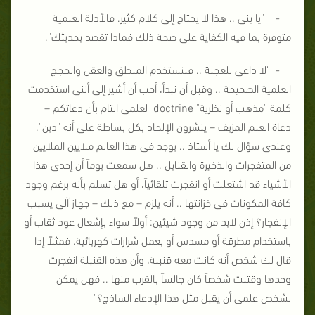
- "يا بنى .. هذا لا يحتاج إلى كلام كثير. فالأدلة العلمية
متوفرة بما فيه الكفاية على صحة ذلك فماذا تقصد بحديثك".
- "لا داعى للعجلة .. فلنستخدم المنطق والعقل والحجج
العلمية الصحيحة .. وقبل أن نبدأ، أحب أن أشير إلى أننى استخدمت
كلمة "مذهب أو نظرية" doctrine لعلمى التام بأن دعاتكم –
دعاة العلم المزيف – ينشرون الإلحاد بكل بساطة على أنه "دين".
وعندى سؤال لك يا أستاذ .. يوجد فى هذا العالم ملايين الملايين
من المتفجرات والذخيرة والقنابل .. هل سمعت يوماً أن إحدى هذا
الأشياء قد اشتعلت أو انفجرت تلقائياً، أو هل تسلم بأنه برغم وجود
كافة المكونات فى خزانتها .. أنه يلزم – مع ذلك – جهاز آلى يسبب
الإنفجار؟ إذن لابد من وجود شيئين: أولاً سواء بإشعال عود ثقاب أو
باستخدام مطرقة أو مسدس أو بعمل شرارات كهربائية. فمثلاً إذا
قال لك شخص أنه كانت معه قنبلة، وأن هذه القنبلة انفجرت
وحدها وقتلت شخصاً كان جالساً بالقرب منها .. فهل يمكن
لشخص علمى أن يقبل مثل هذا الإدعاء الساذج؟"