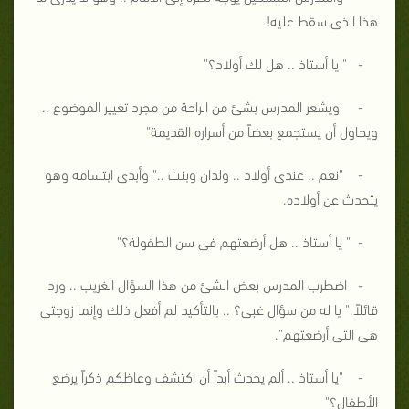
هذا الذى سقط عليه!
- " يا أستاذ .. هل لك أولاد؟"
- ويشعر المدرس بشئ من الراحة من مجرد تغيير الموضوع ..
ويحاول أن يستجمع بعضاً من أسراره القديمة"
- "نعم .. عندى أولاد .. ولدان وبنت .." وأبدى ابتسامه وهو
يتحدث عن أولاده.
- " يا أستاذ .. هل أرضعتهم فى سن الطفولة؟"
- اضطرب المدرس بعض الشئ من هذا السؤال الغريب .. ورد
قائلاً." يا له من سؤال غبى؟ .. بالتأكيد لم أفعل ذلك وإنما زوجتى
هى التى أرضعتهم".
- "يا أستاذ .. ألم يحدث أبداً أن اكتشف وعاظكم ذكراً يرضع
الأطفال؟"