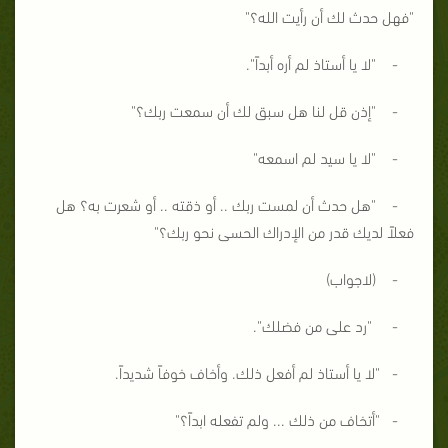
"فهل حدث لك أن رأيت الله؟"
- "لا يا أستاذ لم أره أبداً".
- "إذن قل لنا هل سبق لك أن سمعت ربك؟"
- "لا يا سيد لم اسمعه"
- "هل حدث أن لمست ربك .. أو ذقته .. أو شعرت به؟ هل
فعلاً لديك قدر من الإدراك الحسى نحو ربك؟"
- (لاجواب)
- "رد على من فضلك".
- "لا يا أستاذ لم أفعل ذلك. وأخاف خوفاً شديداً.
- "أتخاف من ذلك ... ولم تفعله ابداً؟"