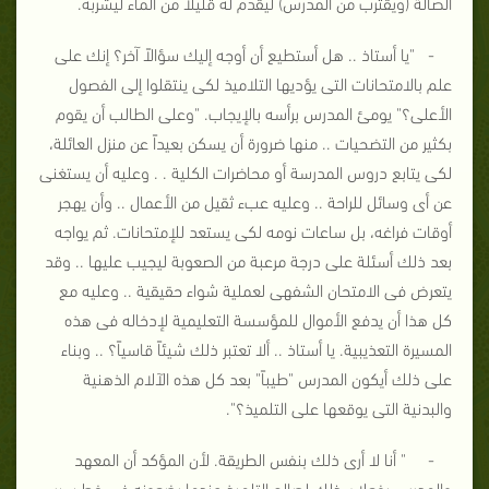
الصالة (ويقترب من المدرس) ليقدم له قليلاً من الماء ليشربه.
- "يا أستاذ .. هل أستطيع أن أوجه إليك سؤالاً آخر؟ إنك على
علم بالامتحانات التى يؤديها التلاميذ لكى ينتقلوا إلى الفصول
الأعلى؟" يومئ المدرس برأسه بالإيجاب. "وعلى الطالب أن يقوم
بكثير من التضحيات .. منها ضرورة أن يسكن بعيداً عن منزل العائلة،
لكى يتابع دروس المدرسة أو محاضرات الكلية . . وعليه أن يستغنى
عن أى وسائل للراحة .. وعليه عبء ثقيل من الأعمال .. وأن يهجر
أوقات فراغه، بل ساعات نومه لكى يستعد للإمتحانات. ثم يواجه
بعد ذلك أسئلة على درجة مرعبة من الصعوبة ليجيب عليها .. وقد
يتعرض فى الامتحان الشفهى لعملية شواء حقيقية .. وعليه مع
كل هذا أن يدفع الأموال للمؤسسة التعليمية لإدخاله فى هذه
المسيرة التعذيبية. يا أستاذ .. ألا تعتبر ذلك شيئاً قاسياً؟ .. وبناء
على ذلك أيكون المدرس "طيباً" بعد كل هذه الآلام الذهنية
والبدنية التى يوقعها على التلميذ؟".
- " أنا لا أرى ذلك بنفس الطريقة. لأن المؤكد أن المعهد
والمدرس يفعلان ذلك لصالح التلميذ عندما يضعونه فى خط سير