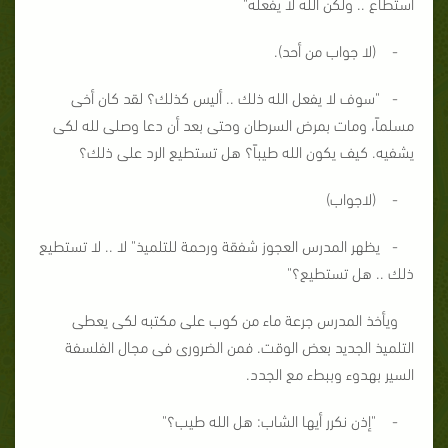
استطاع .. ولكن الله لا يفعله"
- (لا جواب من أحد).
- "سوف لا يفعل الله ذلك .. أليس كذلك؟ لقد كان أخى
مسلماً، ومات بمرض السرطان وحتى بعد أن دعا وصلى لله لكى
يشفيه. كيف يكون الله طيباً؟ هل تستطيع الرد على ذلك؟
- (لاجواب)
- يظهر المدرس العجوز شفقة ورحمة للتلميذ" لا .. لا تستطيع
ذلك .. هل تستطيع؟"
ويأخذ المدرس جرعة ماء من كوب على مكتبه لكى يعطى
التلميذ الجديد بعض الوقت. فمن الضرورى فى مجال الفلسفة
السير بهدوء وببطء مع الجدد.
- "إذن نكرر أيها الشاب: هل الله طيب؟"