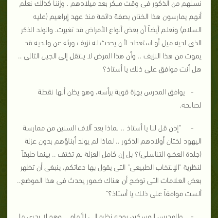
نسلهم من الذكور فى وقت مبكر بعد ميلادهم . وإننا كذلك نعلم
أنهم يمارسون هذا الختان بصفة دائمة منذ عهد إبراهيم (عليه
السلام) ونعلم أيضاً أن بعض أنواع الأمراض قد تغيرت. والولد الذكر
الذى لديه ميل أو استعداد لأن يحدث له نزيف ورثه عن والديه قد
يموت من هذا النزيف .. وأن هذا المرض لا ينتقل إلى الجيل التالى ..
هل أنت موافق على ذلك يا أستاذ؟
- يوافق المدرس بهزة قوية برأسه، وهو يظن أنها نقطة
لصالحه.
- "إذن قل لنا يا أستاذ .. لماذا بعد آلاف السنين من ممارسة
اليهود لختان أولادهم الذكور .. لماذا لم يولد أبناؤهم بدون عزلة
(جلدة العضو التناسلى)؟ بل إن كامل العزلة لم تختف .. بينما طبقاً
لنظرية "الإنتخاب الطبيعى" التى يقول بها دعاتكم، ينبغى أن تظهر
بعض العلامات التى توضح أن هناك ضمور يحدث فى هذا الموضع..
ألست موافقاً على ذلك يا أستاذ؟"
- والمدرس المسكين يوجه نظره إلى الأمام .. وهو لا يدرى ما