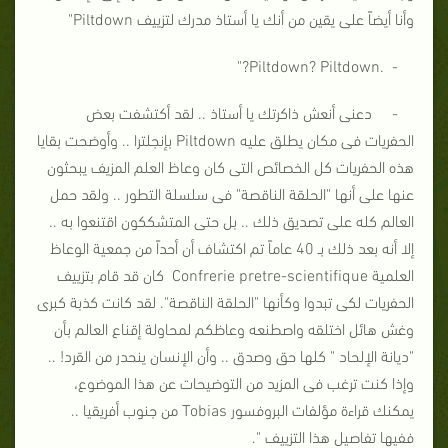
وأنا أيضاً على يقين من أنك يا أستاذ مدرك لتزييف Piltdown"
- .Piltdown? Piltdown?"
- دعنى أنعش ذاكرتك يا أستاذ .. لقد أكتشفت بعض
الحفريات فى مكان يطلق عليه Piltdown بإنجلترا .. وأوضحت بقايا
هذه الحفريات كل الخصائص التى كان وعاظ العلم المزيف يبحثون
عنها على أنها "الحلقة الناقصة" فى سلسلة التطور .. ولقد حمل
العالم كله على تصديق ذلك .. بل حتى المتشككون اقتنعوا به ..
إلا أنه بعد ذلك بـ 40 عاماً تم اكتشاف أن أحداً من جمعية الوعاظ
العلمية Confrerie pretre-scientifique كان قد قام بتزييف
الحفريات لكى تبدوا وكأنها "الحلقة الناقصة". لقد كانت كذبة كبرى
وغش هائل اختلقه واصطنعه وعاظكم لمحاولة إقناع العالم بأن
"ديانة الإلحاد " كلها حق وصدق .. وأن الإنسان ينحدر من القرد! ..
وإذا كنت ترغب فى المزيد من التوضيحات عن هذا الموضوع،
يمكنك قراءة مؤلفات البروفسور Tobias من جنوب أفريقيا ..
ففيها تفاصيل هذا التزييف ".