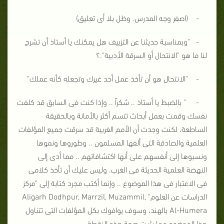
- (اصفر وجه المدرس. وظل بلا أى تعليق)
- "وبمناسبة حديثنا عن التزييف هل يمكنك يا أستاذ أن تشرح
لنا ما هو "الانتحال أو السرقة الأدبية".؟
- "الانتحال هو أن تأخذ عمل أحد غيرك وتجعله كأنه عملك"
- " بالضبط يا أستاذ .. شكراً .. وإذا كنت فى السابق قد كلفت
نفسك وقمت بعمل أبحاث تتسم أكثر بالأمانة وبالحقيقة
الساطعة، لكنت وجدت أن الأمم الغربية قد سرقت جميع المؤلفات
العلمية والصادقة التى ألفها المسلمون .. وطوروها ونموها
ونسبوها إلى أنفسهم على أنها اكتشافاتهم .. مما أدى إلى
النهضة العلمية الحديثة فى الغرب. وليس عليك أن تأخذ كلامى
فى الاعتبار فى هذا الموضوع .. وإنما أكتب مجرد كتابة إلى "مركز
الدراسات عن العلوم" Aligarh Dodhpur, Marrzil, Muzammil,
Al-Humera بالهند، وسوف يوافوك بكل المؤلفات التى تتناول
هذا الموضوع مما يثبت صحة هذه النقطة.