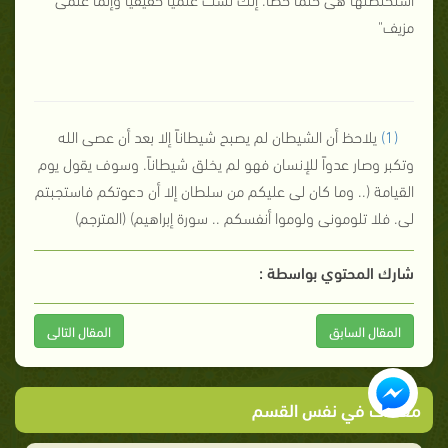
مزيف"
(1)
يلاحظ أن الشيطان لم يصبح شيطاناً إلا بعد أن عصى الله
وتكبر وصار عدواً للإنسان فهو لم يخلق شيطاناً. وسوف يقول يوم
القيامة (.. وما كان لى عليكم من سلطان إلا أن دعوتكم فاستجبتم
لى. فلا تلومونى ولوموا أنفسكم .. سورة إبراهيم) (المترجم)
شارك المحتوي بواسطة :
المقال السابق
المقال التالى
مقالات في نفس القسم