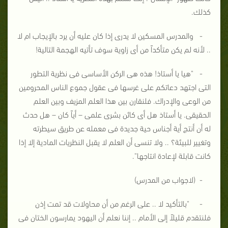
كذلك.
- والمدرس المسكين لا يدرى إذا كان عليه أن يرد بالإيجاب ام لا
.. لأنه لم يكن متأكداً من أى زاوية سوف تأتيه الهجمة التالية!
- "هيا يا أستاذ! هذه هى الركن الأساسى فى نظرية التطور
التى اجتهد دعاتكم على غرسها فى عقول جموع الناس المحرومين
من الوعى والإدراك. فلنقارن بين هذا العلم المزيف وبين العلم
الحقيقى. يا أستاذ هل أى كائن بشرى علمى – أياً كان – هل حدث
له أن أنتج أية أجناس حية جديدة فى معمله عن طريق سيطرته
وتغيير للبيئة؟ .. ولا تنسى أن العلم لا يقبل النظريات المادية إلا إذا
كانت قابلة لإعادة انتاجها".
- (لاجواب من المدرس)
- "بالتأكيد لا .. على الرغم من أن محاولات قد تمت إذن
فلنتقدم قليلاً إلى الأمام .. إننا نعلم أن اليهود يمارسون الختان فى