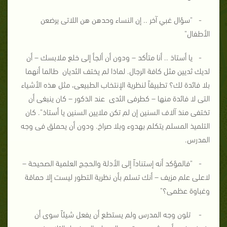
- "سؤال غبي آخر .. إن النساء وحدهن هن اللاتى يرضعن
الأطفال"
- يا أستاذ .. أنا متأكد – ودون أن ألجأ إلى خلع ملابسك – أن
لديك ثديين مثل كافة الرجال. لماذا لم يختف الثديان طالما أنهما
بلا فائدة لك؟ تطبيقاً لنظرية الإنتخاب الطبيعى، مثل هذه الأشياء
التى لا فائدة منها – كطرفى الثدى عند الذكور – كان ينبغى أن
تختفى منذ آلاف السنين إن لم تكن ملايين السنين يا أستاذ". كان
التلميذ المسلم يتكلم بهدوء وبلا صراخ. ودون أن يحملق فى وجه
المدرس.
- "فالمؤكد أنه إستناداً إلى الأدلة والحجج العلمية الصحيحة –
لاعلى علم مزيف – أنك تسلم بأن نظرية التطور ليست إلا حماقة
وغباوة عظمى؟"
- تلون وجه المدرس ولم يستطع أن يفعل شيئاً سوى أن