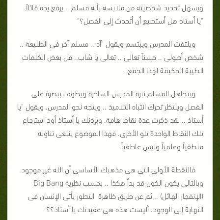
ويسهل تحديد شخصيته من ملابسه بأنه مسلم .. يرفع يده قائلاً
"يا أستاذ هل أستطيع أن أتحدث إلى الفصل؟"
ويلتفت المدرس ويبتسم ويقول "آه .. مسلم آخر فى الطليعة ..
شخص أصولى .. حسناً تعالى .. تعالى يا شاب.. قل بعض الكلمات
الطيبة الحكيمة لهذا الجمع".
ويتجاهل المسلم نبرة المدرس الساخرة ويطوف ببصره على
الفصل وينتظر تحرك انتباه التلاميذ .. ويتجه نحو المدرس. ويقول "يا
أستاذ .. لقد ذكرت عدة نقاط هامة. وبإذنك يا أستاذ أود استرجاع
تلك النقاط الواحدة تلو الأخرى. فهذا الموضوع ينبغى تناوله
منطقياً وعلمياً وليس عاطفياً.
فالنقطة الأولى التى هى مذهبك الأساسى أن الله غير موجود.
وبالتالى يكون الكون قد بدأ هكذا .. بحسب نظرية Big Bang
(الإنفجار الهائل) .. ثم عن طريق ظاهرة التطور يأتى الإنسان فى
النهاية إلى الوجود. أليست هذه هى عقيدتك يا أستاذ؟؟