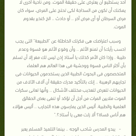
أحد يستطيع أن يعترض على حقيقة الموت. ومن ناحية أخرى لا
يمكنك أن تكون من السذاجة لكى تحتج على المرض، سواء كان
مرض السرطان أو أى مرض آخر .. أو حادث .. الخ كنذير بقدوم
الموت.
وسبب اعتراضك هى فكرتك الخاطئة عن "الطبيعة" التى يجب
(حسب رأيك) أن تمنع الألم .. وأن وقوع الألم هو قسوة وعدم
طيبة . وإذا كان الأمر كذلك يا أستاذ إذن ليس لك مفر إلا أن تسلم
بأن أكثر الناس قسوة ووحشية فى هذا العالم هم العلماء
المتخصصون فى البحوث الطبية الذين يستخدمون الحيوانات فى
تجاربهم الرهيبة .. إنك بالتأكيد مدرك حقيقة أن آلاف الآلاف من
الحيوانات تتعرض لتعذيب مختلف الأشكال .. وأنها تعانى سكرات
الموت ملايين المرات من أجل أن تؤكد أو تنفى بعض الحقائق
العلمية والطبية. أليس الذين يمارسون هذه التجارب .. أليس هؤلاء
هم أناس قساة؟ ألا زلت معى يا أستاذ؟."
- يبدو المدرس شاحب الوجه .. بينما التلميذ المسلم يعبر