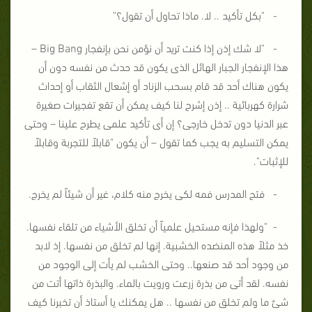
- "بكل تأكيد .. لا. ماذا تحاول أن تقول؟"
- "لا شك إذن إذا كنت تريد أن نؤمن نحن بإنفجار Big Bang –
هذا الإنفجار الجبار الهائل الذى يكون قد حدث من نفسه دون أن
يكون هناك أحد قد قام بسحب الزناد أو إشعال الثقاب أو إحداث
شرارة كهربائية .. إذن إشرح لنا كيف يمكن أن تقع تفجيرات صغيرة
عبر الدنيا دون تدخل خارجى؟ إن أى تأكيد علمى يطرح علينا – وحتى
يمكن التسليم به يجب كما تقول – أن يكون "قابلاً للتجربة وقابلاً
للإثبات".
- فتح المدرس فمه لكى يخرج منه كلام، غير أن شيئاً لم يخرج.
- "ولهذا فإنه مستحيل علمياً أن تخلق الأشياء من تلقاء نفسها.
خذ مثلاً هذه المنضده الخشبية. إنها لم تخلق من نفسها. إذ لابد
من وجود أحد قد صنعها.. وحتى الخشب لم يأت إلى الوجود من
نفسه. لقد أتى من بذرة زرعت ورويت بالماء. والبذرة ذاتها أتت من
شئ ما ولم تخلق من نفسها .. هل يمكنك يا أستاذ أن تخبرنا كيف