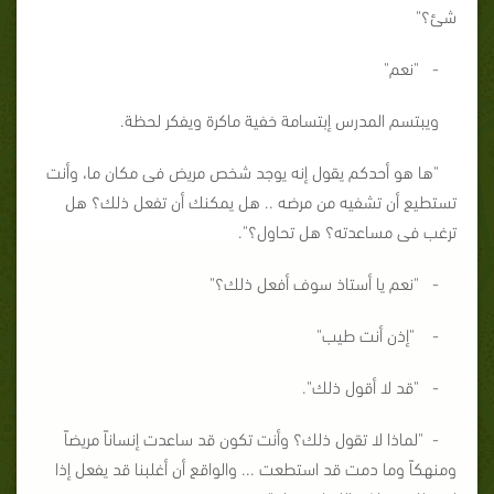
شئ؟"
- "نعم"
ويبتسم المدرس إبتسامة خفية ماكرة ويفكر لحظة.
"ها هو أحدكم يقول إنه يوجد شخص مريض فى مكان ما، وأنت
تستطيع أن تشفيه من مرضه .. هل يمكنك أن تفعل ذلك؟ هل
ترغب فى مساعدته؟ هل تحاول؟".
- "نعم يا أستاذ سوف أفعل ذلك؟"
- "إذن أنت طيب"
- "قد لا أقول ذلك".
- "لماذا لا تقول ذلك؟ وأنت تكون قد ساعدت إنساناً مريضاً
ومنهكاً وما دمت قد استطعت ... والواقع أن أغلبنا قد يفعل إذا