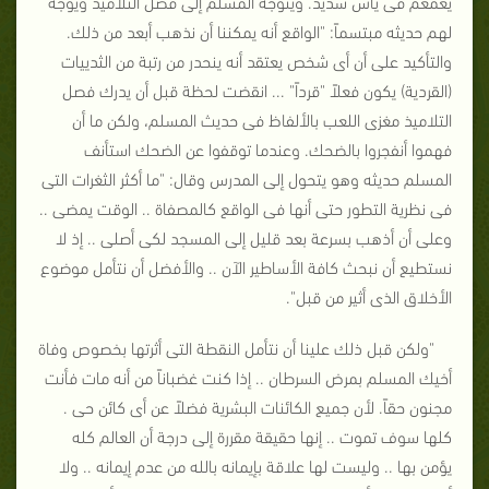
يغمغم فى يأس شديد. ويتوجه المسلم إلى فصل التلاميذ ويوجه
لهم حديثه مبتسماً: "الواقع أنه يمكننا أن نذهب أبعد من ذلك.
والتأكيد على أن أى شخص يعتقد أنه ينحدر من رتبة من الثدييات
(القردية) يكون فعلاً "قرداً" ... انقضت لحظة قبل أن يدرك فصل
التلاميذ مغزى اللعب بالألفاظ فى حديث المسلم، ولكن ما أن
فهموا أنفجروا بالضحك. وعندما توقفوا عن الضحك استأنف
المسلم حديثه وهو يتحول إلى المدرس وقال: "ما أكثر الثغرات التى
فى نظرية التطور حتى أنها فى الواقع كالمصفاة .. الوقت يمضى ..
وعلى أن أذهب بسرعة بعد قليل إلى المسجد لكى أصلى .. إذ لا
نستطيع أن نبحث كافة الأساطير الآن .. والأفضل أن نتأمل موضوع
الأخلاق الذى أثير من قبل".
"ولكن قبل ذلك علينا أن نتأمل النقطة التى أثرتها بخصوص وفاة
أخيك المسلم بمرض السرطان .. إذا كنت غضباناً من أنه مات فأنت
مجنون حقاً. لأن جميع الكائنات البشرية فضلاً عن أى كائن حى .
كلها سوف تموت .. إنها حقيقة مقررة إلى درجة أن العالم كله
يؤمن بها .. وليست لها علاقة بإيمانه بالله من عدم إيمانه .. ولا