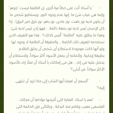
- " يا أستاذ أنت على خطأ مرة أخرى. إن الظلمة ليست "جوهر"
وإنما هى غياب شئ ما. إنها عدم وجود النور. ويستطيع شخص ما
أن يكون لديه نور باهت، نور عادى، نور باهر، نور بارق (من البرق).. إذا
كان الإنسان ليس لديه نور بصفة دائمة. . فهو إذن ليس لديه شئ.
وهذا ما يطلق عليه "الظلمة" أليس كذلك؟ . هذا هو التعريف الذى
نستخدمه لتعريف تلك الكلمة .. والحقيقة أن الظلمة لا وجود لها.
ولو أنها كانت موجودة لاستطاع أى شخص أن يخلق الظلام
بطريقة إيجابية، ولأمكنه أن يجعل الأسود أكثر سواداً، ولاستطاع أن
يحصل عليه فى إناء .. هل فى إمكانك يا أستاذ أن تملأ إناء بالأسود
الأكثر سواداً. من أجلى؟"
- "أتسمح أن تعرفنا أيها الشاب إلى ماذا تريد أن تنتهى
إليه؟"
- "نعم يا استاذ. الفكرة التى أشرحها مؤداها أن مجالك
الفلسفى معيب وقاصر منذ البداية.. وبالتالى فإن الخاتمة التى
استخلصتها هى حتماً خطأ. إنك لست علمياً حقيقياً وإنما علمى