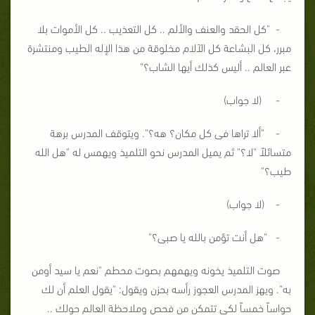
- "كل الحقد والعنف والألم .. كل التعذيب .. كل الأموات بلا
مبرر، كل البشاعة كل الآلام مخلوقة من هذا الإله الطيب ومنتشرة
عبر العالم .. أليس كذلك أيها الشاب؟"
- (لا جواب)
- "ألا تراها فى كل مكان؟ هه؟". ويتوقف المدرس برهة
متسائلاً "لا؟" ثم يميل المدرس نحو التلميذ ويهمس له "هل الله
طيب؟"
- (لا جواب)
- "هل أنت تؤمن بالله يا صبى؟"
صوت التلميذ يخونه ويهمهم بصوت محطم "نعم يا سيد أومن
به". ويهز المدرس العجوز رأسه بحزن ويقول: "يقول العلم أن لك
حواساً خمساً لكى تتمكن من فحص وملاحظة العالم حولك ..