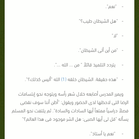
- "نعم".
- "هل الشيطان طيب؟"
- "لا"
- "من أين أتى الشيطان".
- يتردد التلميذ قائلاً " من ... الله ...".
- "هذه حقيقة. الشيطان خلقه
(1)
الله "أليس كذلك؟".
ويمرر المدرس أصابعه خلال شعر رأسه ويتوجه نحو إبتسامات
الرضا التى لاحظها لدى الحضور ويقول: "أظن أننا سوف نقضى
فصلاً دراسياً ممتعاً أيها السادات والسادة". ثم يلتفت نحو المسلم
يسأله "قل لى أيها الصبى: هل الشر موجود فى هذا العالم؟"
- "نعم يا أستاذ".