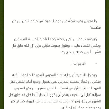
والمدرس يصرخ فجأة فى وجه التلميذ "من خلقها؟ قل لى من
فضلك"
ويتوقف المدرس لكى يحطم وجه التلميذ المسلم المسكين
ويكمل القضاء عليه .. ويقول بصوت كارثى حزين "إن الله خلق كل
الشر .. أليس كذلك يا صبى؟"
- (لا جواب).
ويحاول التلميذ أن يجابه نظرة المدرس المجربة الصارمة .. لكنه
يفشل . وفجأة يصمت المدرس لكى يتجول ويدور أمام الفصل مثل
الفهد العجوز الواثق من نفسه .. الفصل مفتون .. ويكرر المدرس
سؤاله "قل لى .. كيف يمكن أن يكون الله طيباً إذا كان قد خلق كل
الشرور فى كل زمان؟". ويحرك المدرس يديه فى الهواء كما لو كان
يجمع خداع ومكر العالم كله.