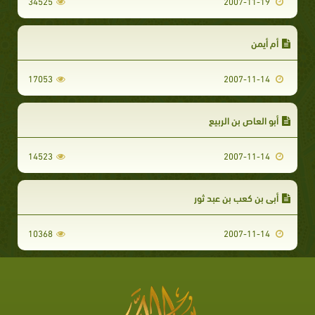
34525
2007-11-19
أم أيمن
17053
2007-11-14
أبو العاص بن الربيع
14523
2007-11-14
أبي بن كعب بن عبد ثور
10368
2007-11-14