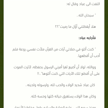
التفت الى عباد وقال له:
" سبحان الله..
هلا أيقظتني أوّل ما رميت"؟؟
فأجابه عباد:
" كنت أتلو في صلاتي آيات من القرآن ملأت نفسي روعة فلم
أحب أن أقطعها.
ووالله، لولا أن أضيع ثغرا أمرني الرسول بحفظه، لآثرت الموت
على أن أقطع تلك الآيات التي كنت أتلوها"..!!
كان عباد شديد الولاء والحب لله، ولرسوله ولدينه..
وكان هذا الولاء يستغرق حياته كلها وحسه كله.
ومنذ سمع النبي عليه الصلاة والسلام يقول مخاطبا الأنصار