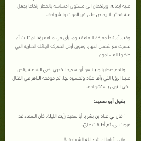
عليه ايمانه، ويرتفعان الى مستوى احساسه بالخطر ارتفاعا يجعل
منه فدائيا لا يحرص على غير الموت والشهادة..
وقبل أن تبدأ معركة اليمامة بيوم، رأى في منامه رؤيا لم تلبث أن
فسرت مع شمس النهار، وفوق أرض المعركة الهائلة الضارية التي
خاضها المسلمون..
ولندع صحابيا جليلا هو أبو سعيد الخدري رضي الله عنه يقص
علينا الرؤيا التي رآها عبّاد وتفسيره لها، ثم موقفه الباهر في القتال
الذي انتهى باستشهاده..
يقول أبو سعيد:
" قال لي عباد بن بشر يا أبا سعيد رأيت الليلة، كأن السماء قد
فرجت لي، ثم أطبقت عليّ..
واني لأراها ان شاء الله الشهادة..!!