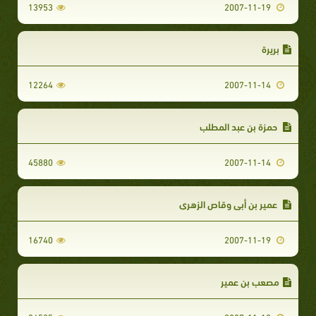
13953
2007-11-19
بريرة
12264
2007-11-14
حمزة بن عبد المطلب
45880
2007-11-14
عمير بن أبي وقاص الزهري
16740
2007-11-19
مصعب بن عمير