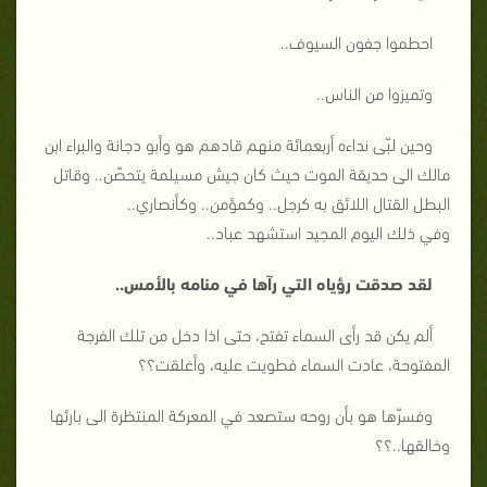
احطموا جفون السيوف..
وتميزوا من الناس..
وحين لبّى نداءه أربعمائة منهم قادهم هو وأبو دجانة والبراء ابن
مالك الى حديقة الموت حيث كان جيش مسيلمة يتحصّن.. وقاتل
البطل القتال اللائق به كرجل.. وكمؤمن.. وكأنصاري..
وفي ذلك اليوم المجيد استشهد عباد..
لقد صدقت رؤياه التي رآها في منامه بالأمس..
ألم يكن قد رأى السماء تفتح، حتى اذا دخل من تلك الفرجة
المفتوحة، عادت السماء فطويت عليه، وأغلقت؟؟
وفسرّها هو بأن روحه ستصعد في المعركة المنتظرة الى بارئها
وخالقها..؟؟