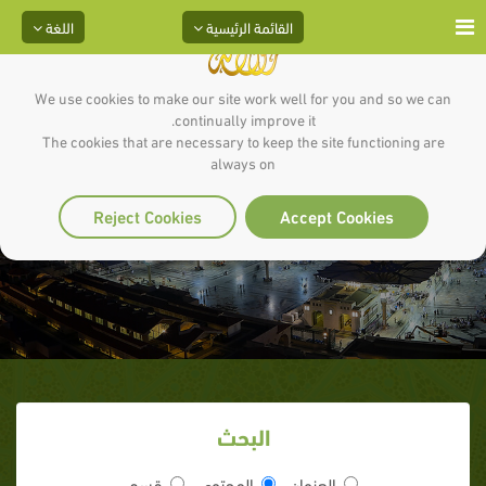
القائمة الرئيسية
اللغة
We use cookies to make our site work well for you and so we can
continually improve it.
The cookies that are necessary to keep the site functioning are
always on
عباد بن بشر
Reject Cookies
Accept Cookies
البحث
العنوان
المحتوى
قسم