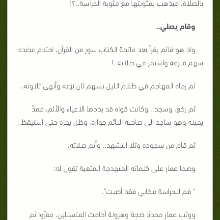
بالصلاة، فيذهب بمثوبتها مع مثوبة الحراسة..؟!
وقام يصلي..
واذ هو قائم يقرأ بعد فاتحة الكتاب سور من القرآن، احتدم عضده
سهم فنزعه واستمر في صلاته..!
ثم رماه المهاجم في ظلام الليل بسهم ثان نزعه وأنهى تلاوته..
ثم ركع، وسجد.. وكانت قواه قد بددها الاعياء والألم، فمدّ
يمينه وهو ساجد الى صاحبه النائم جواره، وظل يهزه حتى استيقظ..
ثم قام من سجوده وتلا التشهد.. وأتم صلاته.
وصحا عمار على كلماته المتهدجة المتعبة تقول له:
" قم للحراسة مكاني فقد أصبت".
ووثب عمار محدثا ضجة وهرولة أخافت المتسللين، ففرّوا ثم