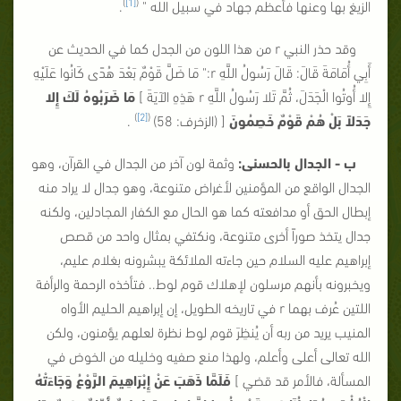
)
[1]
(
الزيغ بها وعنها فأعظم جهاد في سبيل الله "
.
وقد حذر النبي r من هذا اللون من الجدل كما في الحديث عن
أَبِي أُمَامَةَ قَالَ: قَالَ رَسُولُ اللَّهِ r:" مَا ضَلَّ قَوْمٌ بَعْدَ هُدًى كَانُوا عَلَيْهِ
إِلا أُوتُوا الْجَدَلَ، ثُمَّ تَلا رَسُولُ اللَّهِ r هَذِهِ الآيَةَ ]
مَا ضَرَبُوهُ لَكَ إِلا
)
[2]
(
جَدَلاً بَلْ هُمْ قَوْمٌ خَصِمُونَ
[ (الزخرف: 58)
.
ب - الجدال بالحسنى:
وثمة لون آخر من الجدال في القرآن، وهو
الجدال الواقع من المؤمنين لأغراض متنوعة، وهو جدال لا يراد منه
إبطال الحق أو مدافعته كما هو الحال مع الكفار المجادلين، ولكنه
جدال يتخذ صوراً أخرى متنوعة، ونكتفي بمثال واحد من قصص
إبراهيم عليه السلام حين جاءته الملائكة يبشرونه بغلام عليم،
ويخبرونه بأنهم مرسلون لإهلاك قوم لوط.. فتأخذه الرحمة والرأفة
اللتين عُرف بهما r في تاريخه الطويل، إن إبراهيم الحليم الأواه
المنيب يريد من ربه أن يُنظِرَ قوم لوط نظرة لعلهم يؤمنون، ولكن
الله تعالى أعلى وأعلم، ولهذا منع صفيه وخليله من الخوض في
المسألة، فالأمر قد قضي ]
فَلَمَّا ذَهَبَ عَنْ إِبْرَاهِيمَ الرَّوْعُ وَجَاءَتْهُ