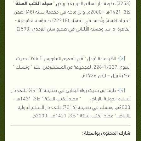
(3253)، طبعة دار السلام الدولية بالرياض "
مجلد الكتب الستة
"
ط3، 1421هـ - 2000م، وابن ماجه في مقدمة سننه (48) (ضمن
المجلد نفسه) وأحـمد في المسند (22218) ط مؤسسة قرطبة -
القاهرة د. ت. وحسنه الألباني في صحيح سنن الترمذي (2593).
[3]
- انظر: مادة "جدل " في المعجم المفهرس لألفاظ الحديث
النبوي:1/227-228، لمجموعة من المستشرقين، نشر " ونسنك "
مكتبة بريل – ليدن 1936م.
[4]
- طرف من حديث رواه البخاري في صحيحه (4418) طبعة دار
السلام الدولية بالرياض " مجلد الكتب الستة " ط3، 1421هـ -
2000م، ومسلم في صحيحه (7016) طبعة دار السلام الدولية
بالرياض " مجلد الكتب الستة " ط3، 1421هـ - 2000م.
شارك المحتوي بواسطة :