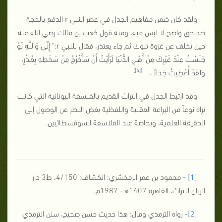
ولقد كان ضمن مفاهيم الجدل في عصر النبي r الدفع بالحجة
ضد حق واضح لا لبس فيه، ومنه قول كعب بن مالك رضي الله عنه
حين تخلف عن غزوة تبوك ثم جاء يعتذر، فقال للنبي r:" إِنِّي وَاللَّهِ لَوْ
جَلَسْتُ عِنْدَ غَيْرِكَ مِنْ أَهْـلِ الدُّنْيَا لَرَأَيْتُ أَنْ سَأَخْرُجُ مِنْ سَخَطِهِ بِعُـذْرٍ،
)
[4]
(
وَلَقَدْ أُعْطِيتُ جَـدَلاً.. "
.
وقد ارتبط الجدل في التراث القديم بالفلسفة اليونانية التي كانت
تراه نوعاً من البراعة العقلية واللفظية بغض النظر عن الوصول إلى
الحقيقة العلمية، وبخاصة عند الفلاسفة السوفسطائيين.
[1]
- محمود بن عمر الزمخشري: الكشاف: 4/150، ط3 دار
الريان للتراث، القاهرة 1407هـ- 1987م.
[2]
- رواه الترمذي وقال: هذا حديث حسن صحيح، سنن الترمذي