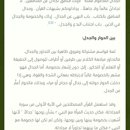
تجادلنّ عالماً ولا جاهلاً.. يجادلونكم بشبهات القرآن.. وجدال
المنافق بالكتاب.. باب النهي عن الجدال.. إيـاك والخصومة والجدال
)
[3]
(
في الدين.. بـاب اجتناب البدع والجـدل.. "
.
بين الحوار والجدل:
ثمة قواسم مشتركة وفروق ظاهرة بين التحاور والجدال،
فالتحاور مراجعة الكلام بين طرفين أو أطراف للوصول إلى الحقيقة
أو التعلم أو التذكير.. إلخ، دون إشعار بخصومة، أما الجدال فهو
مشعر بالخصومة غالباً لارتباطه بمعاني الشدة والقوة، وهي إذا
دخلت الحوار حولته إلى جدال أو حجاج أو مراء، وبذلك فالحوار أعمُّ
من الجدل.
وقد استعمل القرآن المصطلحين في الآية الأولى من سورة
المجادلة، فكان حديث المرأة مع النبي r بشأن زوجها "جدالاً " لأنها
أشعرت بخصومة بينها وبين زوجها، ولكن لم تكن لها خصومة مع
النبي r فكان ما بينهما تحاوراً لا مجادلة.