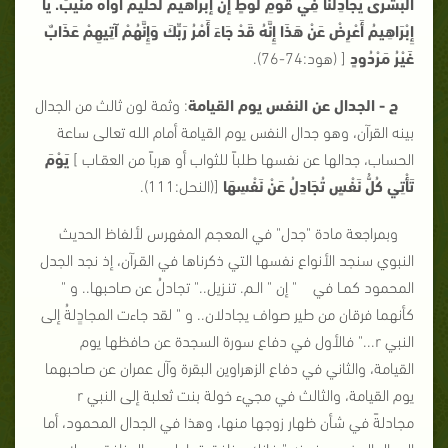
الْبُشْرَى يُجَادِلُنَا فِي قَوْمِ لُوطٍ إنَّ إبراهيمَ لحليمٌ أوّاهٌ منيبٌ. يَا
إِبْرَاهِيمُ أَعْرِضْ عَنْ هَذَا إِنَّهُ قَدْ جَاءَ أَمْرُ رَبِّكَ وَإِنَّهُمْ آتِيهِمْ عَذَابٌ
غَيْرُ مَرْدُودٍ
[ (هود:74-76).
ج - الجدال عن النفس يوم القيامة
: وثمة لون ثالث من الجدال
بينه القرآن، وهو جدال النفس يوم القيامة أمام الله تعالى ساعة
الحساب، جدالها عن نفسها طلباً للثواب أو هرباً من العقـاب ]
يَوْمَ
تَأْتِي كُلُّ نَفْسٍ تُجَادِلُ عَنْ نَفْسِهَا
[(النحل:111).
وبمراجعة مادة "جدل" في المعجم المفهرس لألفاظ الحديث
النبوي سنجد الأنواع نفسها التي ذكرناها في القـرآن، إذ نجد الجدل
المحمود كمـا في " إن " الـم. تنـزيل.." تجادلُ عن صاحبها.. و "
كأنهما فرقان من طير صواف يجادلان.. و " لقد جاءت المجادِِلةُ إلى
النبي r..." فالأول في دفاع سورة السجدة عن حافظها يوم
القيامة، والثاني في دفاع الزهراوين البقرة وآل عمران عن صاحبهما
يوم القيامة، والثالث في مجيء خولة بنت ثعلبة إلى النبي r
مجادلةً في شأن ظهار زوجها منها، وهذا في الجدال المحمود، أما
الجدال المذموم فمنه " فإنك منافق تجادل عن المنافقين.. لا