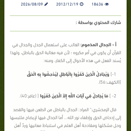
2026/08/09
2012/12/19
18636
شارك المحتوي بواسطة :
أ
- الجدال المذموم:
الغالب على استعمال الجدل والجدال في
القرآن أن يكون في أمر مكروه ؛ لأن فيه مغالبة الحق بالباطل، ولهذا
يُسند الفعل في هذه الأحوال إلى الكفار، ومنه:
1-]
وَيُجَادِلُ الَّذِينَ كَفَرُوا بِالْبَاطِلِ لِيُدْحِضُوا بِهِ الْحَقَّ
[(الكهف:56).
2- ]
مَا يُجَادِلُ فِي آيَاتِ اللَّهِ إِلاّ الَّذِينَ كَفَرُوا
[ (غافر:40).
قال الزمخشري:" المراد: الجدال بالباطل من الطعن فيها والقصد
إلى إدحاض الحق وإطفاء نور الله... أما الجدال فيها لإيضاح ملتبسها
وحل مشكلها ومقادحة أهل العلم في استنباط معانيها وردّ أهل