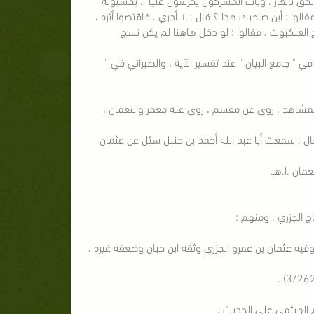
 ، فقالوا : أين صاحبك هذا ؟ قال : لا أدري . فاقتصوا أثره ،
ج العنكبوت ، فقالوا : لو دخل هاهنا لم يكن نسج
لمصنف " (9743) بأطول من هذا ، وأحمد (1/348) ، والطبري في " جامع البيان " عند تفسير الآية ، والطبراني في "
ن الجزري ، ويقال له : عثمان المشاهد . روى عن ‏مقسم ، روى عنه معمر والنعمان ،
 ، قال : سمعت أبا عبد الله أحمد بن حنبل سئل عن عثمان
عمان .ا.هـ.
 الجزري ، ومنهم :
ه أحمد والطبراني وفيه عثمان بن عمرو الجزري وثقه ابن حبان وضعفه غيره ،