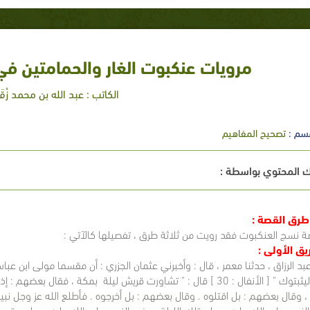
مرويات عنكبوت الغار والحمامتين في 
الكاتب : عبد الله بن محمد زُقَي
سم :
تصحيح المفاهيم
 المحتوي بواسطة :
 طرق القصة :
ة نسج العنكبوت فقد رويت من ثلاثة طرق ، تفصيلها كالآتي :
يق الأولى :
‏‏عبد الرزاق ‏، ‏حدثنا ‏معمر ‏، ‏قال : وأخبرني ‏عثمان الجزري ‏: ‏أن ‏مقسما ‏مولى ‏ابن ع
كفروا ليثبتوك ‏" [ الأنفال : 30 ] ‏قال : " تشاورت ‏‏قريش ‏‏ليلة ‏ ‏بمكة ‏،
، ‏وقال بعضهم : بل اقتلوه . وقال بعضهم : بل أخرجوه . فأطلع الله عز وجل نبيه
لنبي ‏صلى الله عليه وسلم ‏تلك الليلة ، وخرج النبي ‏صلى الله عليه وسلم ‏حتى لح