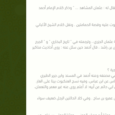
 ضعيف ، عثمان الجزري ، ويقال له : عثمان المشاهد ... " وذكر كلام الإمام أحمد
ث " ( ص 133) عن غار حراء : نسج العنكبوت عليه وقصة الحمامتين . ونقل كلام الشيخ الألباني
مد في المسند (1/348) ، وهو ضعيف لجهالة عثمان الجزري ، وترجمته في " تاريخ البخاري " و " الجرح
ن بن راشد ، قال أحمد حين سئل عنه : روى أحاديث مناكير
جرة ؟
في مصنفه وعنه أحمد في المسند وابن جرير الطبري
 عن ابن عباس، وفيه نسج العنكبوت بيتا على الغار.
ابي حاتم عن أبيه: لا أعلم روى عنه غير معمر والنعمان،
 عمرو بن ساج . وفي كلا الحالتين الرجل ضعيف سواء
خفاف ، عن جعفر بن سليمان ، حدثنا أبو عمران الجوني ، حدثنا المعلى بن زياد ، عن