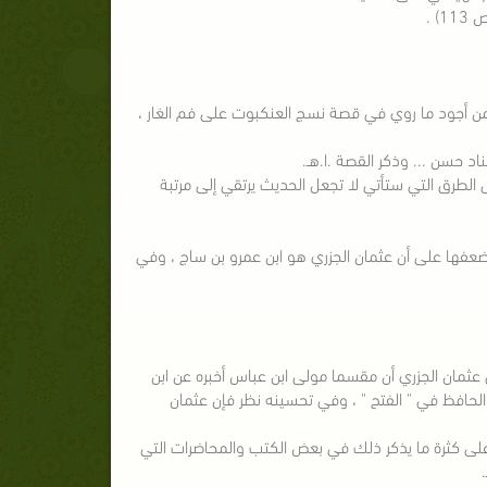
2) فقال : وهذا إسناد حسن ، وهو من أجود ما روي في قصة نسج العنكبوت على فم الغار ،
 الطرق التي ستأتي لا تجعل الحديث يرتقي إلى مرتبة
ضعفها على أن عثمان الجزري هو ابن عمرو بن ساج ، وفي
الي : في المسند من طريق عثمان الجزري أن مقسما مولى ابن عباس أخبره عن ابن
ا الحافظ في " الفتح " ، وفي تحسينه نظر فإن عثمان
وت والحمامتين على كثرة ما يذكر ذلك في بعض الكتب والمحاضرات التي