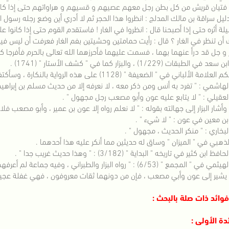
فتيان قريش من كل بطن رجل معهم عصيهم و قسيهم و هراواتهم حتى إذا كانوا
دليل سراقة بن مالك المدلج : انظروا هذا الحجر ثم لا أدري أين وضع رجله رسول ا
ليلة أثره حتى إذا أصبحنا قال : انظروا في الغار ! فاستقدم القوم حتى إذا كانوا 
 أن تنظر في الغار ؟ قال : رأيت حمامتين وحشيتين بفم الغار فعرفت أن ليس ف
ز و جل قد درأ عنهما بهما ، فسمت عليهما فأحرزهما الله تعالى بالحرم فأفرجا ك
 الطبقات (1/229) ، والبزار كما في " كشف الأستار " (1741) .
الألباني في " الضعيفة " (1128) على هذه الرواية بالنكارة ، وسأكتفي بكلامه في تخريج الحديث فقال :
لهاشمي : " تفرد به أنس ومن ذكر معه ، لا نعرفه إلا من حديث مسلم بن إبرا
لعقيلي : " لا يتابع عليه عون وأبو مصعب رجل مجهول " .
وأشار البزار إلى جهالته بقوله : " لا نعلم رواه إلا عون بن عمير ، وأبو مصعب فل
بن معين في عون : " لا شيء " .
لبخاري : " منكر الحديث ، مجهول " .
لذهبي في " الميزان " وساق له حديثين مما أنكر عليه هذا أحدهما .
 ابن كثير في تاريخه " البداية " (3/182) : " وهذا حديث غريب جدا " .
 المجمع " (6/53) : " رواه البزار والطبراني ، وفيه جماعة لم أعرفهم " .
يشير إلى عون وأبي مصعب ، فإن من دونهما ثقات معروفون ، فهي غفلة عجيب
: فوائد ذات صلة بالبحث :
ئدة الأولى :