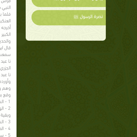
النبي ‏
فلما ب
نصرة الرسول ﷺ
العنكب
الكبير " (12155) ، والخطيب في " تاريخ بغدا
والحدي
سمعت 
نا عبد
الجزري
نا عبد
وأورده ا
وهم و
وقع بع
1 - الشخ أحمد شاكر في " تخريج المسند " (4/193 ، 5/87) .
وبقية 
3 - الشيخ الألباني أيضا في تخريجه لـ " فقه السيرة " للغزالي ( ص 163 ) ، والضعيفة (3/262) .
4 - الدكتور أكرم العمري في " السيرة النبوية الصحيحة " (1/208) .
5 - سامي بن محمد السلامة في تحقيقه لـ " تفسير ابن كثير " (4/46) ، فقد نقل كلام الهيثمي على الحديث .