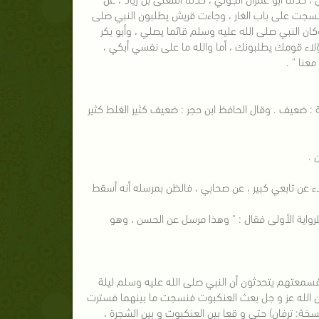
ت فنسجت على باب الغار ، وجاءت قريش يطلبون النبي صلى
 وكان النبي صلى الله عليه وسلم قائما يصلي ، وأبو بكر
ؤلاء قومك يطلبونك ، أما والله ما على نفسي أبكي ،
معنا " .
ة : ضعيف . وقال الحافظ ابن حجر : ضعيف كثير الغلط كثير
عن تابعي كبير ، عن صحابي ، فالظن بمرسله أنه أسقط
ن هذه الرواية لأنها تشهد للرواية الأولى فقال : " وهذا مرسل عن الحسن ، وهو
فسمعتهم يتحدثون أن النبي صلى الله عليه وسلم ليلة
 إن الله عز و جل بعث العنكبوت فنسجت ما بينهما فسترت
سخة: ترفان) حتى و قعا بين العنكبوت و بين الشجرة ،