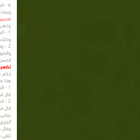
6 - الدكتور سليمان بن علي السعود في " أحاديث الهجرة . جمع وتحقيق ودراسة " ( ص 113) .
وربما 
تحسين 
وذهب 
وذلك م
2 - وقال الحافظ ابن حجر في " الفتح " (7/278) : وذكر أحمد من حديث ابن عباس بإسناد حسن ... وذكر القصة .ا.هـ.
والصوا
الحسن 
تضعيف
حكم عد
هذا نظ
1 - الشيخ أحمد شاكر .
قال في " تخ
2 - الشيخ محمد ناصر الدين الألباني .
عباس ب
الجزري
تلقى ب