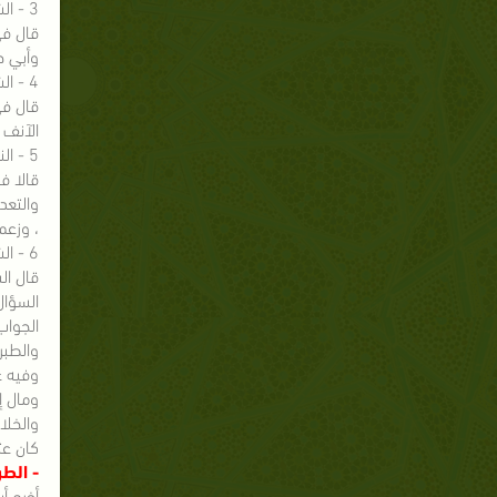
3 - الشيخ شعيب الأرنؤوط .
وأبي ح
4 - الشيخ بكر أبو زيد .
الآنف 
5 - النفيعي والعديني محققا تفسير ابن كثير (3/699 ط. دار الراية ) .
والتعد
، وزعم
6 - الشيخ عبد العزيز الطريفي .
قال ال
السؤال
الجواب
والطبر
وفيه ع
ومال إ
والخلا
كان عث
- الطر