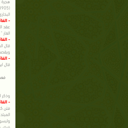
هجرة ا
البخار
- الفائ
عقد ال
الغار " ( ص 138 - 143) ، وأورد تحته تسعة روايات ، منها حادثة نس
- الفا
قال الشيخ شعيب 
ويقصد 
- الفا
قال ابن كثير في " الب
فعم
وذكر ا
- الفا
فتن كث
المبتد
ولبسوا
فرض رس