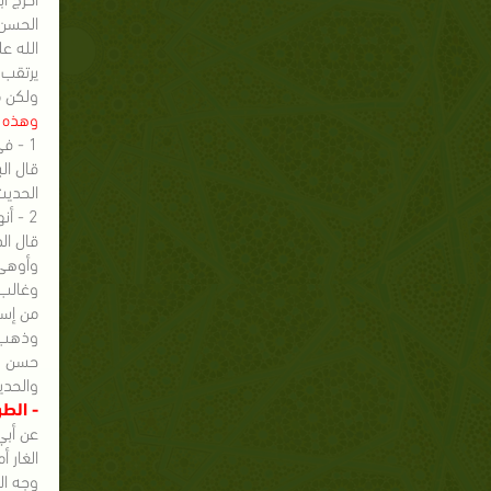
الحسن 
الله ع
يرتقب 
ولكن م
وهذه ا
1 - في سندها بشار بن موسى الشيباني الخفاف .
قال ال
الحديث
2 - أنها مرسلة عن الحسن .
قال الذهبي في 
وأوهى 
وغالب 
من إسنا
حسن بم
والحديث
- الطر
عن أبي
الغار 
وجه ال