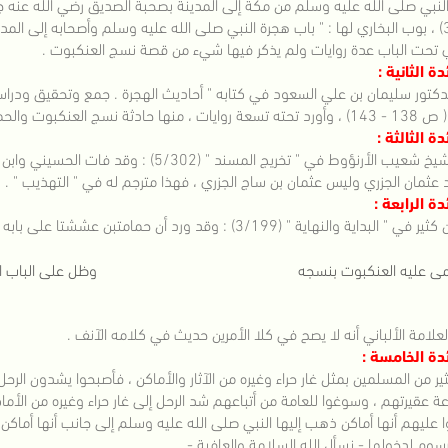
لنبي صلى الله عليه وسلم من مكة إلى المدينة بصحبة الصديق رضي الله عنه 
(3905) ، بوب البخاري لها : " باب هجرة النبي صلى الله عليه وسلم وأصحابه إلى ال
ي تحت الباب عدة روايات ولم يذكر فيها شيء من قصة نسج العنكبوت .
دة الثانية :
دكتور سليمان بن علي السعود في كتابه " أحاديث الهجرة . جمع وتحقيق ودراسة
ج العنكبوت والحمامتين ، وروايات أخرى لا يثبت منها شيء .
ئدة الثالثة :
الأرنؤوط في " تخريج المسند " (5/302) : وقد فات الحسيني وابن حجر أن يذكراه في كتابيهما مع أنه من شرطهما .ا.هـ.
عثمان الجزري وليس عثمان بن ساج الجزري ، فهذا مترجم له في " التهذيب " .
ئدة الرابعة :
داية والنهاية " (3/199) : وقد ورد أن حمامتبن عششتا على بابه أيضا وقد نظم الصرصري في شعره حيث يقول :
ى عليه العنكبوت بنسجه
وظل على الباب ا
لعلامة الألباني أنه لا يصح في كلا الأمرين حديث في كلامه الآنف .
ئدة الخامسة :
ير من المسلمين بمثل غار حراء وغيره من الآثار والأماكن ، فأصبحوا يشدون الرحل 
عة عقيرتهم ، وسوغوا للعامة من أتباعهم شد الرحل إلى غار حراء وغيره من الأما
 عليهم أنها أماكن ذهب إليها النبي صلى الله عليه وسلم إلى جانب أنها أماكن
وم لدخولها - نسأل الله السلامة والعافية - .