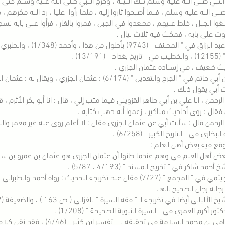
صلى الله عليه وسلم ‏، ‏فلما أصبحوا ثاروا إليه ، فلما رأوا ‏ ‏عليا ،‏ ‏رد الله مكرهم
لغوا الجبل ، خلط عليهم ، فصعدوا في الجبل ، فمروا بالغار ، فرأوا على بابه نس
وت على بابه ، فمكث فيه ثلاث ليال .
أخرجه عبد الرزاق في " ا
د " (13/191) .
ث ضعيف ، في إسناده ‏عثمان الجزري .
قال ابن أبي حاتم في " الجرح والتعديل " (6/174) : عثما
أبي يقول ذلك .
 الرحمن ، انا علي بن أبي طاهر القزويني فيما متب إلي ، قال : انا أبو بكر الأثرم
 فقال : روى أحاديث مناكير ، زعموا أنه ذهب كتابه .
 الرحمن قال : سألت أبي عن عثمان الجزري فقال : لا أعلم روى عنه غير معمر والن
لبخاري في " التاريخ الكبير " (6/258) .
قع فيه بعض أهل العلم :
ض أهل العلم في وهم عندما ظنوا أن عثمان الجزري هو عثمان بن عمرو بن ساج
2 - الهيثمي في " المجمع " (7/27) فقال عند تخريجه للحديث : روا
رجاله رجال الصحيح .ا.هـ.