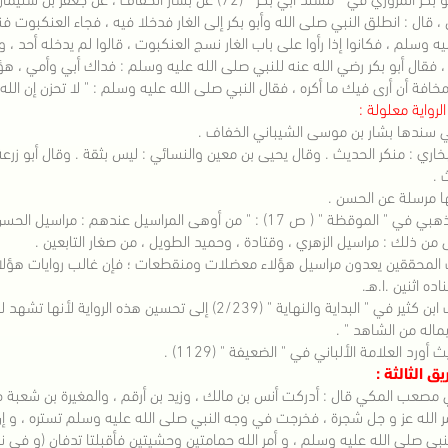
، قال : انطلق النبي صلى الله وأبو بكر إلى الغار فدخلا فيه ، فجاء العنكبو
ليه وسلم ، فكانوا إذا رأوا على باب الغار نسج العنكبوت ، قالوا لم يدخله أحد ،
، فقال أبو بكر رضي الله عنه للنبي صلى الله عليه وسلم : فداك أبي وأمي ، ه
خافة أن أرى فيك ما أكره ، فقال النبي صلى الله عليه وسلم : " لا تحزن إن الله 
لرواية معلولة :
بخاري : منكر الحديث . وقال يحيى بن معين والنسائي : ليس بثقة . وقال أبو زرع
 .
" الموقظة " ( ص 17) : " من أوهى المراسيل عندهم : مراسيل الحسن .
من ذلك : مراسيل الزهري ، وقتادة ، وحميد الطويل ، من صغار التابعين .
المحققين يعدون مراسيل هؤلاء معضلات ومنقطعات ؛ فإن غالب روايات هؤلاء 
ده اثنين .ا.هـ.
وذهب ابن كثير في " البداية والنهاية " (2/239) إلى تحسي
اله من الشاهد " .
 أورد العلامة الألباني في " الضعيفة " (1129) .
يق الثالثة :
 مصعب المكي قال : أدركت أنس بن مالك ، وزيد بن أرقم ، والمغيرة بن شعبة 
أمر الله عز و جل شجرة ، فخرجت في وجه النبي صلى الله عليه وسلم تستره ، و
نبي صلى الله عليه وسلم ، و أمر الله حمامتين وحشيتين فأقبلتا تدفان (و في ن