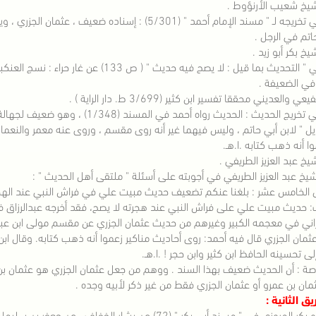
قال في تخريجه لـ " مسند الإمام أحمد " (5/301) : إسناده
اتم في الرجل .
قال في " التحديث بما قيل : لا يصح فيه حدي
في الضعيفة .
قالا في تخريج الحديث : الحديث رواه أح
يل " لابن أبي حاتم ، وليس فيهما غير أنه روى مقسم ، وروى عنه معمر والنعما
وا أنه ذهب كتابه .ا.هـ.
شيخ عبد العزيز الطريفي في أجوبته على أسئلة " ملتقى أهل الحديث " :
 الخامس عشر : بلغنا عنكم تضعيف حديث مبيت علي في فراش النبي عند اله
: حديث مبيت علي على فراش النبي عند هجرته لا يصح، فقد أخرجه عبدالرزاق 
اني في معجمه الكبير وغيرهم من حديث عثمان الجزري عن مقسم مولى ابن عباس
ثمان الجزري قال فيه أحمد: روى أحاديث مناكير زعموا أنه ذهب كتابه. وقال ابن 
لى تحسينه الحافظ ابن كثير وابن حجر ! .ا.هـ.
صة : أن الحديث ضعيف بهذا السند . ووهم من جعل عثمان الجزري هو عثمان بن
مان بن عمرو أو عثمان الجزري فقط من غير ذكر لأبيه وجده .
يق الثانية :
أخرج أبو بكر المروزي في " مسند أبي بكر " (72) عن بشار ال