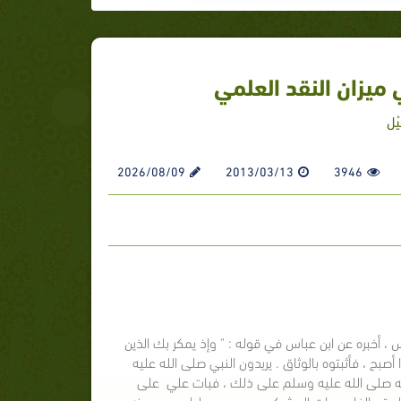
ميزان النقد العلمي
ْل
2026/08/09
2013/03/13
3946
باس ‏، ‏أخبره عن ‏ابن عباس ‏‏في قوله ‏: " وإذ يمكر بك الذين
 ‏فقال بعضهم : إذا أصبح ، فأثبتوه بالوثاق . يريدون النبي ‏صلى الله عليه
 ‏صلى الله عليه وسلم ‏على ذلك ، فبات ‏علي ‏ ‏على
ق بالغار ، وبات المشركون يحرسون ‏‏عليا ‏ ، ‏يحسبونه