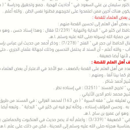
يكون هناك آخرين ممن اعتمدوا على تخريجهم فظنوا نفس الظن . والله أعلم .
بعض العلماء للقصة :
بعض أهل العلم إلى تحسين القصة منهم :
1 - الحافظ ابن كثير في " البداية والنهاية " (/239
ن حماية الله لرسوله صلى الله عليه وسلم .ا.هـ.
ب - والله أعلم - أن السند لا يحتمل التحسين وذلك لجهالة عثمان الجزري ، حتى
لأنها أيضا ضعيفة .
 أهل العلم للقصة :
د من أهل العلم على القصة بالضعف ، مع الأخذ في الاعتبار أن بعض العلماء 
ر كما بينا آنفا ، ومنهم :
ريج المسند " (3251) : في إسناده نظر .
قال في تعليقه على " فقه السيرة " ( ص 163) لمحمد الغز
ه . وحسن المؤلف إسناده ، وكأنه تبع فيه ابن كثير في " البداية " . وتبعه أيض
 وهو ابن عمرو بن ساج .ا.هـ.
وقال في " الضعيفة " (3/339) : واعلم أنه لا يصح حديث في العنكب
مناسبة هجرته صلى الله عليه وسلم إلى المدينة ، فكن من ذلك على علم .ا.هـ.