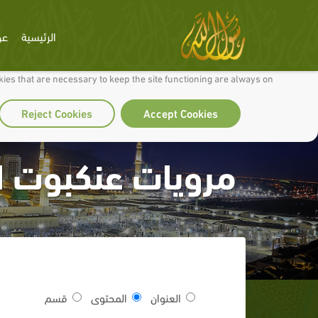
الرئيسية
عن
 to make our site work well for you and so we can continually improve it.
ies that are necessary to keep the site functioning are always on
Reject Cookies
Accept Cookies
مرويات عنكبوت ال
العنوان
المحتوى
قسم