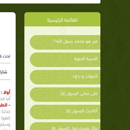
القائمة الرئيسية
من هو محمد رسول الله؟
تحت ق
السيرة النبوية
شارك
شبهات و ردود
أولا :
على خطى الرسول ﷺ
أما قص
- الطر
أحاديث الرسول ﷺ
‏حدثنا 
وسلم ‏
رجال ونساء حول الرسول ﷺ
فراش ا