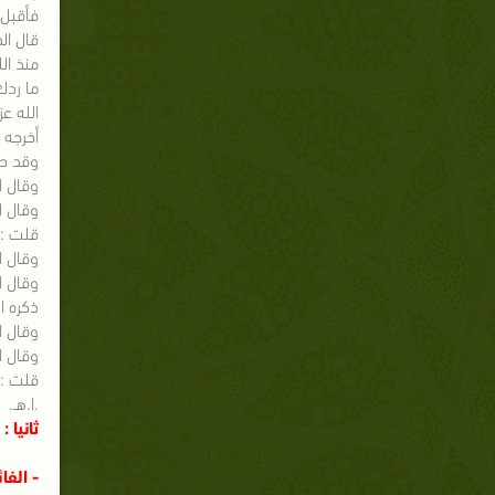
فأقبل 
قال ال
منذ ال
ما ردك
الله ع
أخرجه ابن سعد في
وقد حكم العلامة 
وقال ا
وقال ا
قلت : 
وقال ا
وقال ا
ذكره ا
وقال الحافظ
وقال الهيثمي في "
قلت : 
.ا.هـ.
ثانيا 
- الفا