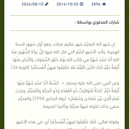
2026/08/10
2014/10/25
2896
شارك المحتوي بواسطة :
إن شهر الله المحرّم شهر عظيم مبارك، وهو أول شهور السنة
الهجرية، وأحد الأشهر الحُرُم التي قال الله فيها:{إنَّ عِدَّةَ الشُّهُورِ عِنْدَ
اللهِ اثْنَا عَشَرَ شَهْرًا فِي كِتَابِ اللهِ يَوْمَ خَلَقَ السَّمَوَاتِ وَالأَرْضَ مِنْهَا
أَرْبَعَةٌ حُرُمٌ ذَلِكَ الدِّينُ الْقَيِّمُ فَلا تَظْلِمُوا فِيهِنَّ أَنْفُسَكُمْ} [التوبة:36].
وعن النبي صلى الله عليه وسلم: «.. السَّنَةُ اثْنَا عَشَرَ شَهْرًا مِنْهَا
أَرْبَعَةٌ حُرُمٌ: ثَلاثَةٌ مُتَوَالِيَاتٌ ذُو الْقَعْدَةِ وَذُو الْحِجَّةِ وَالْمُحَرَّمُ، وَرَجَبُ
مُضَرَ الَّذِي بَيْنَ جُمَادَى وَشَعْبَانَ» [رواه البخاري 2958] والمحرَّم
سمي بذلك لكونه شهرًا محرَّمًا وتأكيدا لتحريمه.
وقوله تعالى: {فَلا تَظْلِمُوا فِيهِنَّ أَنْفُسَكُمْ} أي: في هذه الأشهر
المحرمة؛ لأنها آكد وأبلغ في الإثم من غيرها.