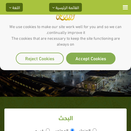
القائمة الرئيسية
اللغة
We use cookies to make our site work well for you and so we can
continually improve it.
The cookies that are necessary to keep the site functioning are
always on
محــــــــرم وعاشوراء
Reject Cookies
Accept Cookies
البحث
العنوان
المحتوى
قسم