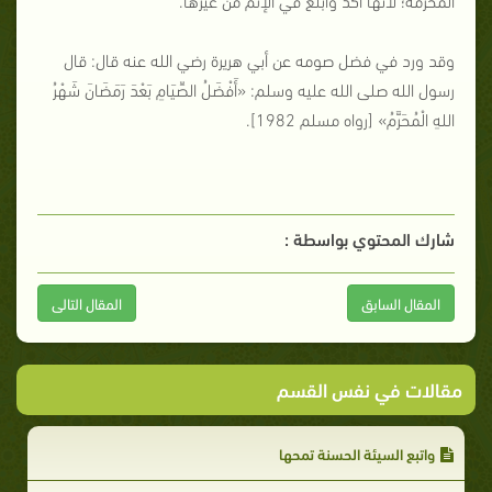
وقد ورد في فضل صومه عن أبي هريرة رضي الله عنه قال: قال
رسول الله صلى الله عليه وسلم: «أَفْضَلُ الصِّيَامِ بَعْدَ رَمَضَانَ شَهْرُ
اللهِ الْمُحَرَّمُ» [رواه مسلم 1982].
شارك المحتوي بواسطة :
المقال السابق
المقال التالى
مقالات في نفس القسم
واتبع السيئة الحسنة تمحها