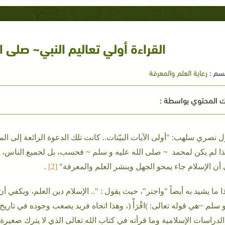
القراءة أولي تعاليم النبي~ صلى ا
سم :
رعاية العلم والمعرفة
 المحتوي بواسطة :
ل نصري سلهب: "أولى الآيات البيّنات.. كانت تلك الدعوة الرائعة إلى المعرف
هذا لم يكن لمحمد ~ صلى الله عليه و سلم ~ فحسب، بل لجميع الناس، لي
 أن الإسلام جاء يمحو الجهل وينشر العلم والمعرفة"
[2
]
.
ا ما يشيد به أيضاً "واجنر"، حيث يقول : ".. الإسلام دين العلم، ويكفي
 سلم ~هي قوله تعالى: )اقْرَأْ (، وهذا اتجاه فريد يصعب وجوده في تاري
لدراسات الإسلامية وما قرأته في كتاب الله تعالى الذي لا يترك صغيرة ول