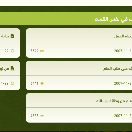
ت في نفس القسم
ترام العقل
بداية 
2007-11-22
5529
ه على طلب العلم
من توج
2007-11-22
6441
علم من وظائف رسالته
4358