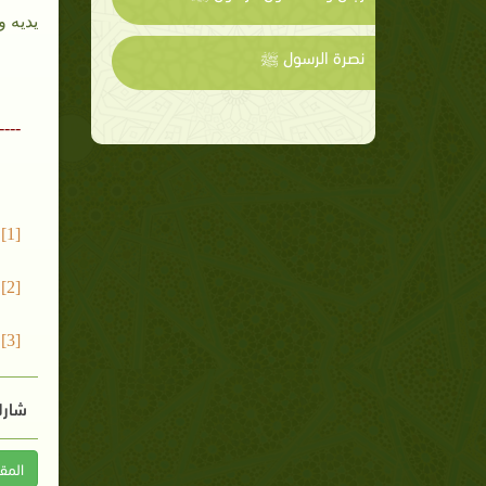
يديه و
نصرة الرسول ﷺ
----
[1] قول الله تعالى )اقْرَأْ بِاسْمِ رَبِّكَ الَّذِي خَلَقَ( سورة العلق : الآية الأولى .
[2] نصري سلهب : لقاء المسيحية والإسلام، 92
[3] انظر: عرفات كامل العشي: رجال ونساء أسلموا 5 / 37 .
شارك
المق