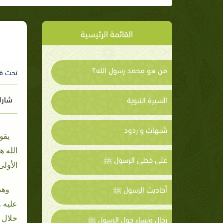
القائمة الرئيسية
من هو محمد رسول الله؟
تحت ق
شارك
السيرة النبوية
شبهات و ردود
يقو
الله 
على خطى الرسول ﷺ
الأولى
أحاديث الرسول ﷺ
وهذ
عليه و
رجال ونساء حول الرسول ﷺ
خلال ا