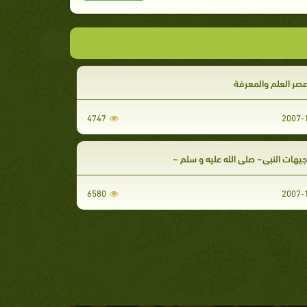
عصر العلم والمعرفة
4747
يهات النبي~ صلى الله عليه و سلم ~
6580