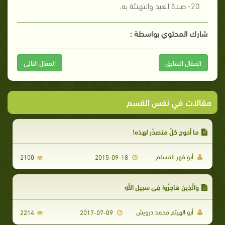
20- صلاة العيد والتهنئة به.
شارك المحتوي بواسطة :
المقال السابق
المقال التالى
مقالات في نفس القسم
ما أحوج كلّ متصدّر لهذه!
أبو فهر المسلم
2100
2015-09-18
وَالَّذِينَ هَاجَرُوا فِي سَبِيلِ اللَّهِ
أبو الهيثم محمد درويش
2214
2017-07-09