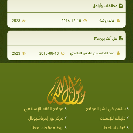
مطلقات وأرامل
خالد روشة
2523
2016-12-10
هل أنت بريء؟!
عبد اللطيف بن هاجس الغامدي
2523
2015-08-10
ساهم في نشر الموقع
موقع الفقه الإسلامي
دليلك للإسلام
مركز نور إنترناشيونال
كيف تساعدنا
اربط موقعك معنا