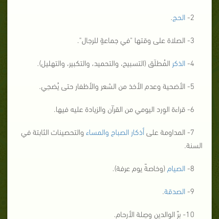
2-
الحج
.
3- الصلاة على وقتها "في جماعةٍ للرجال".
4-
الذكر
المُطلَق (التسبيح، والتحميد، والتكبير، والتهليل).
5- الأضحية وعدم الأخذ من الشعر والأظفار حتى يُضحِي.
6- قراءة الوِرد اليومي من القرآن والزيادة عليه فيها.
7- المداومة على
أذكار الصباح والمساء
والتحصينات الثابتة في
السنة.
8-
الصيام
(وخاصةً يوم عرفة).
9-
الصدقة
.
10- بِرّ الوالدين وصِلة الأرحام.