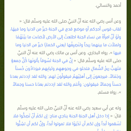
أحمد والنسائي.
وعن أنس رضي الله عنه أنَّ النبيَّ صلى الله عليه وسلّم قال: «
لقاب قوسِ أحدِكم أو موضعِ قدمٍ في الجنة خيرٌ من الدنيا وما فيهَا،
ولَوْ أنَّ امرأةً من نساءِ الجنة اطلعتْ إلى الأرض لأضاءت ما بيْنَهُمَا
ولملأت ما بينهما ريحاً ولنَصِيِفُها (يعني الخمارَ) خيرٌ من الدنيا وما
فيها
»، رواه البخاري. وعن أنس بن مالك رضي الله عنه أنَّ النبيَّ
صلى الله عليه وسلّم قال: «
إنَّ في الجنة لسُوقاً يأتونَها كُلَّ جمعةٍ
فتَهبُّ ريحُ الشَّمالِ فتحثو في وجوهِهِم وثيابِهم فيزدادُونَ حُسناً
وجَمَالاً، فيرجعونَ إلى أهلِيْهمْ فيقولُونَ لهم: والله لقد ازددتم بعدنا
حسناً وجمالاً فيقولون: وأنتم والله لقد ازددتم بعدَنا حسنا وجمالاً
»، رواه مسلم.
وله عن أبي سعيد رضي الله عنه أنَّ النبيَّ صلى الله عليه وسلّم
قالَ: «
إذا دخل أهل الجنةِ الجنة ينادِي منادٍ: إن لكمْ أنّ تَصِحُّوا فلا
تَسْقموا أبداً وإن لكم أن تَحْيَوْا فلا تموتوا أبداً، وإنَّ لكم أن تشِبُّوا
فلا تَهرموا أبداً.