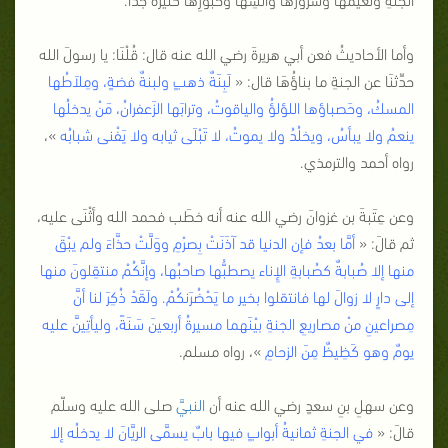
وأما الأحاديثُ فعن أبي هريرةَ رضي الله عنه قال: قُلْنَا: يا رسولَ الله
حدِّثنَا عن الجنةِ ما بناؤُهَا قال: «
لَبِنَةٌ ذهبٍ ولبنةٌ فضةٍ، ومِلاَطُها
المسكُ، وحَصباؤها اللؤلؤُ والياقوتُ، وترابَها الزَعفرانُ، مَنْ يدخلُها
ينعمُ ولا يبأسُ، ويخلُدُ ولا يموتُ، لا تَبْلَى ثيابه ولا يَفْنى شبابُه
»،
رواه أحمد والترمذي.
وعن عِتَبةَ بن غزوانَ رضي الله عنه أنه خطَب فحمد الله وأثْنَى عليه،
ثم قالَ: «
أمَّا بعدُ فإن الدنيا قد آذَنَتْ بِصرْمِ ووَلَّتْ حذَّاءَ ولم يبْقَ
منها إلا صُبابةٌ كصُبابةِ الإِناء يصطبُّها صاحبُها، وإنَّكُمْ منتقِلونَ منها
إلى دارٍ لا زوالَ لها فانتقلوا بخير ما يَحْضُرَنكُمْ. ولَقَدْ ذُكِرَ لنا أنَّ
مِصراعينِ منْ مصاريعِ الجنةِ بيْنَهما مسيرةُ أربعينَ سَنَةً، وليأتِينَّ عليه
يومٌ وهو كَظِيظٌ مِنَ الزحامِ
»، رواه مسلم.
وعن سهلِ بنِ سعدٍ رضي الله عنه أن
النبي
َّ صلى الله عليه وسلّم
قالَ: «
في الجنةِ ثمانيةُ أبوابٍ فيها بابٌ يسمَّى الريَّانَ لا يدخلُه إلا