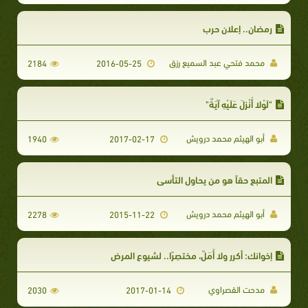
رمضان.. إعلان حرب
محمد فتحي عبد السميع رزق
2184
2016-05-25
"لَوْلا أُنْزِلَ عَلَيْهِ آيَةٌ"
أبو الهيثم محمد درويش
1940
2017-02-17
المتبع حقاً هو من يحاول التأسي
أبو الهيثم محمد درويش
2278
2015-11-22
إخوانك: أكرر ولا أَمَلّ، مختصِرًا.. لشيوع المرض
مدحت القصراوي
2030
2017-01-14