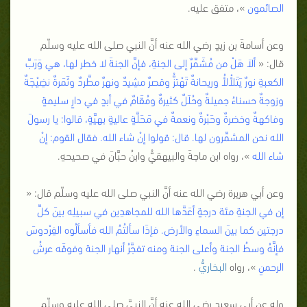
الصائمون
»، متفق عليه.
وعن أسامةَ بن زيدٍ رضي الله عنه أنَّ النبي صلى الله عليه وسلّم
قال: «
ألاَ هَلْ من مُشَمِّرٌ إلى الجنةِ، فإنَّ الجنةَ لا خطر لها، هي وَرَبِّ
الكعبةِ نورٌ يَتَلأْلأُ وريحانةٌ تَهْتزُّ وقصرٌ مشِيدٌ ونهرٌ مطَّردٌ وثَمَرةٌ نضِيْجَةٌ
وزوجةٌ حسناءُ جميلةٌ وحُلَلٌ كثيرةٌ ومُقَامٌ في أبدٍ في دارٍ سليمةٍ
وفاكهةٌ وخضرةٌ وحَبْرةٌ ونعمةٌ في مَحَلَّةٍ عاليةٍ بهيَّةٍ، قالوا: يا رسولَ
الله نحن المشمِّرون لها. قال: قولوا إنْ شاء الله. فقال القوم: إنْ
شاء الله
»، رواه ابن ماجةَ والبيهقيُّ وابنُ حبَّانَ في صحيحهِ.
وعن أبي هريرة رضي الله عنه أنَّ النبي صلى الله عليه وسلّم قال: «
إن في الجنةِ مئة درجةٍ أعَدَّها الله للمجاهدِين في سبيلِه بينَ كلِّ
درجتين كما بينَ السماءِ والأرض. فإذَا سألتُمُ الله فأسألُوه الفِرْدوسَ
فإنَّهُ وسطُ الجنة وأعلى الجنة ومنه تفجَّرُ أنهار الجنة وفوقَه عرشُ
الرحمنِ
»، رواه
البخاري
ُّ .
وله عن أبي سعيدٍ رضي الله عنه أنَّ النبيَّ صلى الله عليه وسلّم