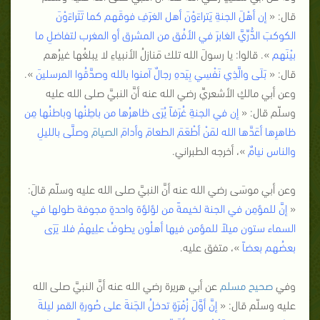
قال: «
إن أهْلَ الجنةِ يَتراءَوْنَ أهل الغرَفِ فوقَهم كما تَتَراءَوْنَ
الكوكبَ الدُّرِّيَّ الغابرَ في الأفُق من المشرق أو المغرب لتفاضلِ ما
بيْنَهم
». قالوا: يا رسولَ الله تلك مَنازلُ الأنبياءِ لا يبلغُها غيرُهم
قال: «
بَلَى والَّذِي نَفْسِي بِيَدهِ رجالٌ آمنوا بالله وصدَّقُوا المرسلينَ
».
وعن أبي مالكٍ الأشعريِّ رضي الله عنه أنَّ النبيَّ صلى الله عليه
وسلّم قال: «
إن في الجنةِ غُرَفاً يُرَى ظاهرُها من باطِنُها وباطنُها مِن
ظاهرِها أعَدَّها الله لمَنْ أطْعَمَ الطعامَ وأدامَ
الصيام
َ وصلَّى بالليلِ
والناس نيامٌ
»، أخرجه الطبراني.
وعن أبي موسَى رضي الله عنه أنَّ النبيَّ صلى الله عليه وسلّم قالَ:
«
إنَّ للمؤمِن في الجنة لخيمةً من لؤلؤة واحدةٍ مجوفة طولها في
السماء ستون ميلاً للمؤمن فيها أهلُون يطوفُ علِيهمْ فلا يَرَى
بعضُهم بعضاً
»، متفق عليه.
وفي
صحيح مسلم
عن أبي هريرة رضي الله عنه أنَّ النبيَّ صلى الله
عليه وسلّم قال: «
إنَّ أوَّلَ زُمْرَةٍ تدخلُ الجَنةَ على صُورةِ القمر ليلةَ