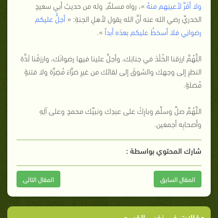
ولا أقَرَّ لأعينِهم منهُ
»، رواه مسلمٌ. وله من حديثِ أبي سعيدٍ
الخدريِّ رضي الله عنه أنَّ الله يقول لأهلِ الجنةِ: «
أحِلُّ عليكم
رضوانِي فلا أسخطُ عليكم بعدَه أبداً
».
اللَّهُمَّ ارزقنا الخُلْدَ في جنانِك، وأحِلَّ علينا فيها رضوانَك، وارزقْنا لَذَّة
النظرِ إلى وجهك والشوقَ إلى لقائك من غيرِ ضرَّاءَ مُضِرَّة ولا فتنةٍ
مُضلةٍ.
اللَّهُمَّ صلِّ وسلَّم وبارِكْ على عبدِك ونبيِّك محمدٍ وعلى آلِهِ
وأصحابِه أجمعين.
شارك المحتوي بواسطة :
المقال السابق
المقال التالى
مقالات في نفس القسم