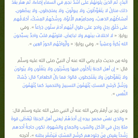
البدْرِ، ثم الذينَ يلونَهُمُ على أشَدِّ نجمِ في السماءِ إضاءةً، ثم همْ بعَدَ
ذلك منازلُ لا يتَغَوَّطُونَ، ولا يبولُونَ، ولا يمتخِطون، ولا يبصُقون،
أمشاطُهُم الذهبُ، ومجامِرُهم الأُلوَّة، ورشْحُهمُ المِسْكُ، أخلاقُهم
على خَلْقِ رجلٍ واحدٍ على طولِ أبيْهم آدمَ ستُون ذِراعاً
». وفي
روايةٍ: «
لا اختلافَ بينَهم ولا تباغِضَ، قلوبُهُم قلبٌ واحدٌ يسبِّحونَ
الله بُكرةً وعشِياً
». وفي روايةٍ: «
وأزُواجُهُم الحورُ العِين
».
وله مِن حديث جابر رضي الله عنه أن النبيَّ صلى الله عليه وسلّم
قال: «
إن أهل الجنةِ يَأكلُون فيها ويشْرَبُون ولا يتفُلُون ولا يبُولونَ
ولا يَتَغَوَّطونَ ولا يمْتَخِطون، قالوا: فما بالُ الطعام؟ قال: جُشاءٌ
ورَشْحٌ كَرشحِ المسكِ يُلْهَمُونَ التسبيحَ والتحميدَ كما يُلْهَمُونَ
النَّفس
».
وعن زيدِ بن أرقمَ رضي الله عنه أن النبي صلى الله عليه وسلّم قال:
«
والذي نفسُ محمدٍ بيدِه إن أحدَهُمْ (يعني أهل الجنةِ) ليُعْطَى قوةَ
مئةِ رجلٍ في الأكل والشرب والجماعِ والشهوةِ، تكون حاجةُ أحدهم
رَشْحاً يفيض مِنْ جلودهم كرشْحِ المسْكِ فَيَضْمُر بطنه
»، أخرجه