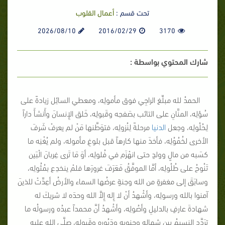
تحت قسم :
أعمال القلوب
2026/08/10
2016/02/29
3170
شارك المحتوي بواسطة :
الحمدُ لله مبلِّغ الراجِي فوق مأمولِه، ومعطي السائِل زيادةً على
سُؤلِه، المنَّانِ على التائب بصَفحِه وقَبولِه، خَلق الإِنسانَ وأَنشأَ داراً
لِحُلُولِه، وجعل
الدنيا
مرحلةً لِنُزولِه، فتوَطَّنها مَنْ لم يعرفْ شَرفَ
الأخرى لخُمُوُلِه، فأخذَ منها كارهاً قبل بلوغِ مأموله، ولم يُغْنِه ما
كسَبه من مالٍ وولدٍ حتى انهْزَم في فُلولِه، أوَ مَا تَرى غِربانَ الْبَين
تَنُوحُ على طُلُولِه، أمَّا الموفَّقُ فَعَرَفَ غرورَها فلمْ ينخدِع بمُثُولِه،
وسابَقَ إلى مغفرةٍ من الله وجنةٍ عرضُها السماء والأرضُ أعِدَّتْ للذينَ
آمنوا بالله ورسولِه، وأشْهدُ أنْ لا إِله إِلاَّ الله وحدَه لا شريكَ له
شهادةَ عارفٍ بالدليلِ وأصُولِه، وأشْهدُ أنَّ محمداً عبدُه ورسولُه ما
ترَدَّد النسيمُ بين شمالِه وجنوبِه ودَبُورِه وقَبولِه، صلَّى الله عليه