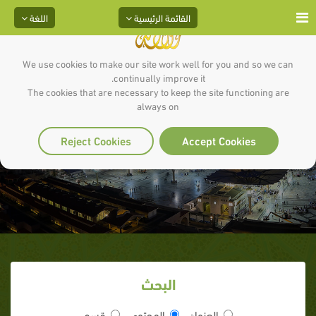
القائمة الرئيسية
اللغة
We use cookies to make our site work well for you and so we can
continually improve it.
The cookies that are necessary to keep the site functioning are
always on
وصف الجنة
Reject Cookies
Accept Cookies
البحث
العنوان
المحتوى
قسم