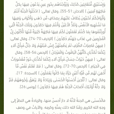
وَإِسْتَبْرَقٍ مُّتَقَابِلِينَ.كَذَلِكَ وَزَوَّجْنَاهُم بِحُورٍ عِينٍ.يَدْعُونَ فِيهَا بِكلِّ
فَاكِهَةٍ آمِنِينَ
} [الدخان:51-55]، وقال تعالى: {
ادْخُلُواْ الْجَنَّةَ أَنتُمْ
وَأَزْوَاجُكُمْ تُحْبَرُونَ.يُطَافُ عَلَيْهِمْ بِصِحَافٍ مِّن ذَهَبٍ وَأَكْوَابٍ وَفِيهَا
مَا تَشْتَهِيهِ الأَنْفُسُ وَتَلَذُّ الأَعْيُنُ وَأَنتُمْ فِيهَا خَالِدُونَ.وَتِلْكَ الْجَنَّةُ الَّتِي
أُورِثْتُمُوهَا بِمَا كُنتُمْ تَعْمَلُونَ.لَكُمْ فِيهَا فَاكِهَةٌ كَثِيرَةٌ مِّنْهَا تَأْكُلُونَ.إِنَّ
الْمُجْرِمِينَ فِي عَذَابِ جَهَنَّمَ خَالِدُونَ
} [الزخرف:70-74]، وقال تعالى:
{
فِيهِنَّ قَاصِرَاتُ الطَّرْفِ لَمْ يَطْمِثْهُنَّ إِنسٌ قَبْلَهُمْ وَلاَ جَآنٌّ.فَبِأَيِّ آلاءِ
رَبِّكُمَا تُكَذِّبَانِ.كَأَنَّهُنَّ الْيَاقُوتُ وَالْمَرْجَانُ
} [الرحمن:56-58]، وقال
تعالى: {
فِيهِنَّ خَيْرَاتٌ حِسَانٌ.فَبِأَيِّ آلاءِ رَبِّكُمَا تُكَذِّبَانِ.حُورٌ مَّقْصُورَاتٌ
فِي الْخِيَامِ
} [الرحمن:70-72]، وقال تعالى: {
فَلاَ تَعْلَمُ نَفْسٌ مَّآ
أُخْفِيَ لَهُم مِّن قُرَّةِ أَعْيُنٍ جَزَآءً بِمَا كَانُواْ يَعْمَلُونَ
} [السجدة: 17]،
وقال تعالى: {
لِّلَّذِينَ أَحْسَنُواْ الْحُسْنَى وَزِيَادَةٌ وَلاَ يَرْهَقُ وُجُوهَهُمْ قَتَرٌ
وَلاَ ذِلَّةٌ أُوْلَـئِكَ أَصْحَابُ الْجَنَّةِ هُمْ فِيهَا خَالِدُونَ
} [يونس:26].
فالْحُسنَى هي الجنةُ لأنَّهُ لا دارَ أحسنُ منها، والزيادةُ هي النظرُ إلى
وجهِ الله الكريمِ رزقَنَا الله ذلك بِمنِّهِ وكرمِه. والآياتُ في وصفِ
الجنةِ ونعيمها وسرورها وأنْسِهَا وحبُورِها كثيرةٌ جداً.