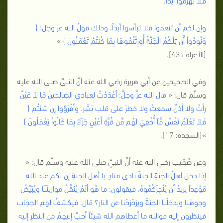
وإن لكم أن تنعموا فلا تبأسوا أبداً، وذلك قولُ الله عز وجل: {
وَنُودُواْ أَن تِلْكُمُ الْجَنَّةُ أُورِثْتُمُوهَا بِمَا كُنتُمْ تَعْمَلُونَ
}
»
[الأعراف:43].
وفي الصحيحين عن أبي هريرةَ رضي الله عنه أنَّ النبيَّ صلى الله عليه
وسلّم قال: «
قال الله عزَّ وجلَّ: أعْدَدْتُ لعبادي الصالحينَ مَا لاَ عَيْنٌ
رأتْ ولا أذنٌ سمعتْ ولا خطرَ على قلب بَشَر. وأقْرَؤوا إن شئتُم {
فَلاَ تَعْلَمُ نَفْسٌ مَّآ أُخْفِيَ لَهُم مِّن قُرَّةِ أَعْيُنٍ جَزَآءً بِمَا كَانُواْ يَعْمَلُونَ
}
»[السجدة: 17].
وعن صُهَيب رضي الله عنه أنَّ النبيَّ صلى الله عليه وسلّم قال: «
إذا دخلَ أهلُ الجنةِ الجنةَ نادىَ منادٍ يا أهلَ الجنةِ إن لكم عندَ الله
مَوْعِداً يريدُ أن يُنْجِزَكُمُوهُ، فيقولونَ: ما هُو ألَمْ يُثَقِّلْ موازينَنَا ويُبَيِّضْ
وجوهَنا ويدخلْنا الجنةَ ويزحْزحْنا عن
النار
؟ قال: فيكشفُ لهم الحِجَاب
فينظرون إليه فوالله ما أعطاهم الله شيئاً أحبَّ إليهمْ من النظرِ إليه