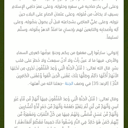
وعلى أبي بكر صاحبِه في سفرِهِ وحلولِه، وعلى عمرَ حامِي الإِسلامِ
بسيفٍ لا يخافُ من فُلولِه، وعلى عثمانَ الصابرِ على البلاءِ حينَ
نزولِه، وعلى عليٍّ الماضِي بشجاعتِه قبلَ أن يصولَ بنصُولِه، وعلى
آلِه وأصحابِه والتابعينَ لهم بإحسانٍ ما امتَدَّ الدهرُ بِطُوله، وسلَّم
تسليماً.
إخواني: سارعُوا إلى مغفرةٍ من ربكم وجنةٍ عرضُها كعرضِ السماءِ
والأرض، فيها ما لا عينٌ رأتْ ولا أذنٌ سمِعتْ ولا خَطرَ على قلبِ
بشرٍ. قال الله تعالى: {
مَّثَلُ الْجَنَّةِ الَّتِي وُعِدَ الْمُتَّقُونَ تَجْرِي مِن تَحْتِهَا
الأَنْهَارُ أُكُلُهَا دَآئِمٌ وِظِلُّهَا تِلْكَ عُقْبَى الَّذِينَ اتَّقَواْ وَّعُقْبَى الْكَافِرِينَ
النَّارُ
} [الرعد:35] في وصف
الجنة
-جعلنا الله من أهلها-.
وقال تعالى: {
مَّثَلُ الْجَنَّةِ الَّتِي وُعِدَ الْمُتَّقُونَ فِيهَآ أَنْهَارٌ مِّن مَّآءٍ غَيْرِ
آسِنٍ وَأَنْهَارٌ مِّن لَّبَنٍ لَّمْ يَتَغَيَّرْ طَعْمُهُ وَأَنْهَارٌ مِّنْ خَمْرٍ لَّذَّةٍ لِّلشَّارِبِينَ
وَأَنْهَارٌ مِّنْ عَسَلٍ مُّصَفًّى وَلَهُمْ فِيهَا مِن كُلِّ الثَّمَرَاتِ وَمَغْفِرَةٌ مِّن
رَّبِّهِمْ كَمَنْ هُوَ خَالِدٌ فِي النَّارِ وَسُقُواْ مَآءً حَمِيماً فَقَطَّعَ أَمْعَآءَهُمْ
}