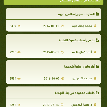
القدوة.. منهج إسلامي قويم
محمد جمال حليم
3397
2016-01-11
ما هي أسباب قسوة القلب؟
أحمد كمال قاسم
2795
2015-08-01
أراد ربك أن يبلغا أشدهما
مدحت القصراوي
2554
2016-10-07
حلقات مفقودة في بناء النهضة
د. صفية الودغيري
2262
2017-07-14