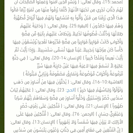
[محمد:15]، وقال تعالى: {
وَبَشِّرِ الَّذِين آمَنُواْ وَعَمِلُواْ الصَّالِحَاتِ أَنَّ
لَهُمْ جَنَّاتٍ تَجْرِي مِن تَحْتِهَا الأَنْهَارُ كُلَّمَا رُزِقُواْ مِنْهَا مِن ثَمَرَةٍ رِّزْقاً قَالُواْ
هَـذَا الَّذِي رُزِقْنَا مِن قَبْلُ وَأُتُواْ بِهِ مُتَشَابِهاً وَلَهُمْ فِيهَآ أَزْوَاجٌ مُّطَهَّرَةٌ
وَهُمْ فِيهَا خَالِدُونَ
} [البقرة:25]، وقال تعالى: {
وَدَانِيَةً عَلَيْهِمْ
ظِلاَلُهَا وَذُلِّلَتْ قُطُوفُهَا تَذْلِيلاً.وَيُطَافُ عَلَيْهِمْ بِآنِيَةٍ مِّن فِضَّةٍ
وَأَكْوابٍ كَانَتْ قَوَارِيرَاْ.قَوَارِيرَاْ مِن فِضَّةٍ قَدَّرُوهَا تَقْدِيرا.ًوَيُسْقَوْنَ فِيهَا
كَأْساً كَانَ مِزَاجُهَا زَنجَبِيلاً.عَيْناً فِيهَا تُسَمَّى سَلْسَبِيلاً..وَإِذَا رَأَيْتَ ثَمَّ
رَأَيْتَ نَعِيماً وَمُلْكاً كَبِيراً
} [الإِنسان:14-20]، وقال تعالى: {
فِي جَنَّةٍ
عَالِيَةٍ.لاَّ تَسْمَعُ فِيهَا لاَغِيَةً.فِيهَا عَيْنٌ جَارِيَةٌ.فِيهَا سُرُرٌ
مَّرْفُوعَةٌ.وَأَكْوَابٌ مَّوْضُوعَةٌ.وَنَمَارِقُ مَصْفُوفَةٌ.وَزَرَابِيُّ مَبْثُوثَةٌ
}
[الغاشية:10-16]، وقال تعالى: {
يُحَلَّوْنَ فِيهَا مِنْ أَسَاوِرَ مِن ذَهَبٍ
وَلُؤْلُؤاً وَلِبَاسُهُمْ فِيهَا حَرِيرٌ
} [
الحج
: 23]، وقال تعالى: {
عَالِيَهُمْ ثِيَابُ
سُندُسٍ خُضْرٌ وَإِسْتَبْرَقٌ وَحُلُّواْ أَسَاوِرَ مِن فِضَّةٍ وَسَقَاهُمْ رَبُّهُمْ شَرَاباً
طَهُوراً
} [الإِنسان:21]، وقال تعالى: {
مُتَّكِئِينَ عَلَى رَفْرَفٍ خُضْرٍ
وَعَبْقَرِيٍّ حِسَانٍ
} [الرحمن: 76]، وقال تعالى: {
مُّتَّكِئِينَ فِيهَا عَلَى
الأَرَائِكِ لاَ يَرَوْنَ فِيهَا شَمْساً وَلاَ زَمْهَرِيراً
} [الإِنسان:13]، وقال تعالى:
{
إِنَّ الْمُتَّقِينَ فِي مَقَامٍ أَمِينٍ.فِي جَنَّاتٍ وَعُيُونٍ.يَلْبَسُونَ مِن سُندُسٍ