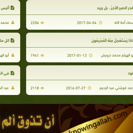
درِ الصبرِ الأجرُ.. بل يزيد
أليس 
ماء أمة الله
محمد أ
2206
2017-04-04
اذَا يَسْتَعْجِلُ مِنْهُ الْمُجْرِمُونَ
اتل ما
و الهيثم محمد درويش
أبو ال
1941
2017-01-13
ود
في ال
مد قوشتي عبد الرحيم
عبد ال
2118
2016-07-27