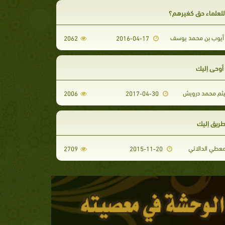
للعلماء حق كغيرهم؟
يوب بن محمد يوسف
2062
2016-04-17
 أوحي إليك
هيثم محمد درويش
2006
2017-04-30
طريق إليك
معطي الدالاتي
2709
2015-11-20