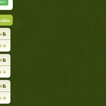
المق
مقالا
مَ
أب
ال
اب
ال
جم