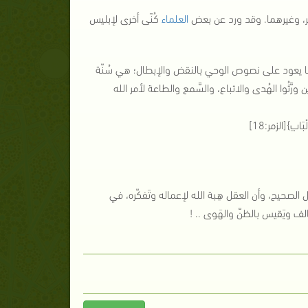
بن حجر، وغيرهما. وقد ورد عن بعض
العلماء
كُنًى أخرى لإبليس
 بما يعود على نصوص الوحي بالنقض والإبطال؛ هي سُنّة
ن ورَّثُوا الهُدى والاتباع، والسَّمع والطاعة لأمر الله
ْبَابِ}[الزمر:18]
 الصحيح، وأن العقل هِبة الله لإعماله وتَفكّره، في
لف ويَقيس بالظنّ والهَوى .. !