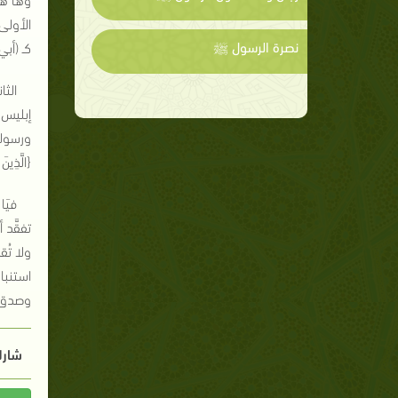
الأولى:
نصرة الرسول ﷺ
كـ (أبي
الثا
إبليس -
ورسوله
{الَّذِينَ
فيَ
تفقَّد 
ولا تُ
استنبا
وصدق اب
شارك