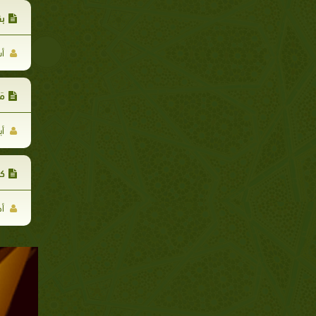
بق
أس
مَ
أب
كن
أح