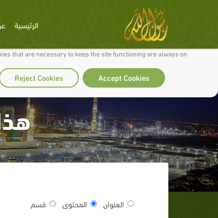
الرئيسية
عن
 to make our site work well for you and so we can continually improve it.
ies that are necessary to keep the site functioning are always on
Reject Cookies
Accept Cookies
هذا 
العنوان
المحتوى
قسم