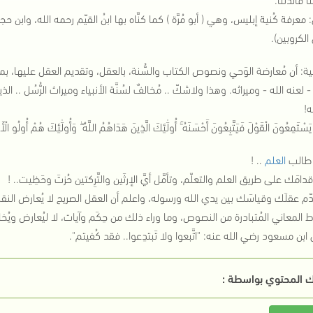
 معرفة كُنية إبليس، وهي ( أبو مُرَّة ) كما كنَّاه بها ابنُ القيّم رحمه الله، وا
 الكروبين).
نية: أن مُعارضة الوَحي ونصوص الكتاب والسُّنة، بالعقل، وتقديم العقل عليها،
 لعنه الله - وميراثه. وهذا ولاشكّ .. مُخالفٌ لسُنَّة الأنبياء وميراث الرُّسُل .. الذي
!
 يَسْتَمِعُونَ الْقَوْلَ فَيَتَّبِعُونَ أَحْسَنَهُ ۚ أُولَٰئِكَ الَّذِينَ هَدَاهُمُ اللَّهُ ۖ وَأُولَٰئِكَ هُمْ أُولُو الْأَل
ا طالب
العلم
.. !
أقدامَك على طريق العلم والتعلّم، وتأمَّل أيَّ الإرثَين والتَّرِكتين حُزتَ وحَظِيت.. !
قدّم عقلَك وقياسَك بين يدي الله ورسوله، واعلم أن العقل الصريح لا يُعارض النقل
ط المعاني المُتبادرة من النصوص، وما وراء ذلك من حِكَم وآيات، لا ليُعارض ويُخا
ن مسعود رضي الله عنه: "اتَّبعوا ولا تَبتدِعوا.. فقد كُفيتم".
 المحتوي بواسطة :