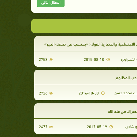
المقال التالى
د الاجتماعية والحضارية لقوله: «يحتسب في صنعته الخير»
لقصراوي
2753
2015-08-18
حب المظلوم
نت محمد حسن
2726
2016-10-08
صر إلا من عند الله
بو شادي
2477
2017-05-19