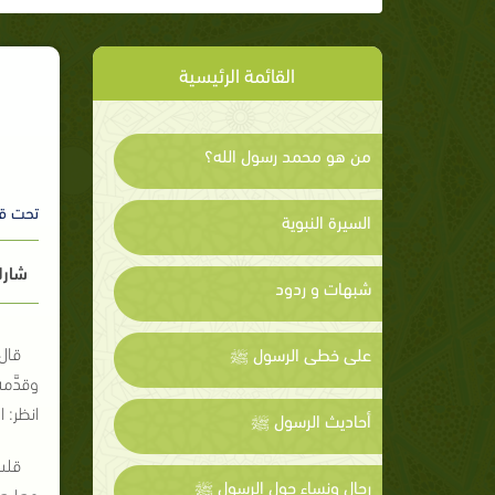
القائمة الرئيسية
من هو محمد رسول الله؟
تحت ق
السيرة النبوية
شارك
شبهات و ردود
قال 
على خطى الرسول ﷺ
وقدَّم
انظر: 
أحاديث الرسول ﷺ
قلت
رجال ونساء حول الرسول ﷺ
وها هنا