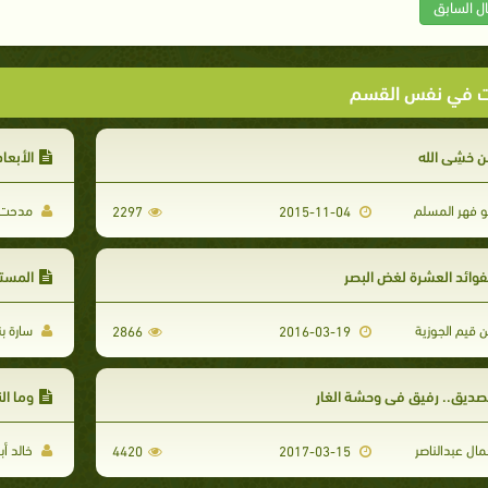
ال السابق
ت في نفس القسم
ن خشِي الله
الأبعا
و فهر المسلم
مدحت ا
2297
2015-11-04
فوائد العشرة لغض البصر
المست
ن قيم الجوزية
سارة ب
2866
2016-03-19
صديق.. رفيق في وحشة الغار
وما الن
ال عبدالناصر
خالد أ
4420
2017-03-15