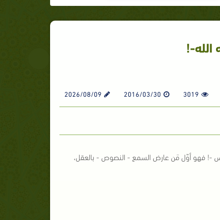
الله-!
2026/08/09
2016/03/30
3019
ليس -! فهو أوّل مَن عارض السمع - النصوص - بالعقل،