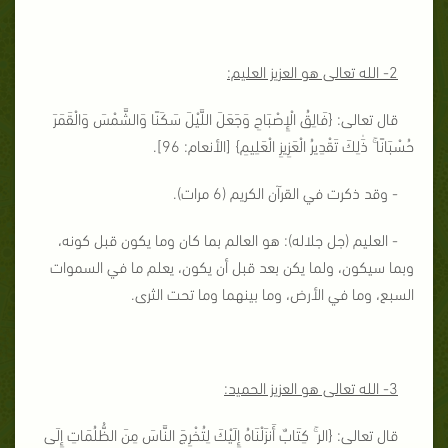
2- الله تعالى هو العزيز العليم:
قال تعالى: {
فَالِقُ الْإِصْبَاحِ وَجَعَلَ اللَّيْلَ سَكَنًا وَالشَّمْسَ وَالْقَمَرَ
حُسْبَانًا ۚ ذَٰلِكَ تَقْدِيرُ الْعَزِيزِ الْعَلِيمِ
} [الأنعام: 96].
- وقد ذكرت في القرآن الكريم (6 مرات).
- العليم (جل جلاله): هو العالم بما كان وما يكون قبل كونه،
وبما سيكون، ولما يكن بعد قبل أن يكون، يعلم ما في السموات
السبع، وما في الأرض، وما بينهما وما تحت الثرى.
3- الله تعالى هو العزيز الحميد:
قال تعالى: {
الر ۚ كِتَابٌ أَنزَلْنَاهُ إِلَيْكَ لِتُخْرِجَ النَّاسَ مِنَ الظُّلُمَاتِ إِلَى