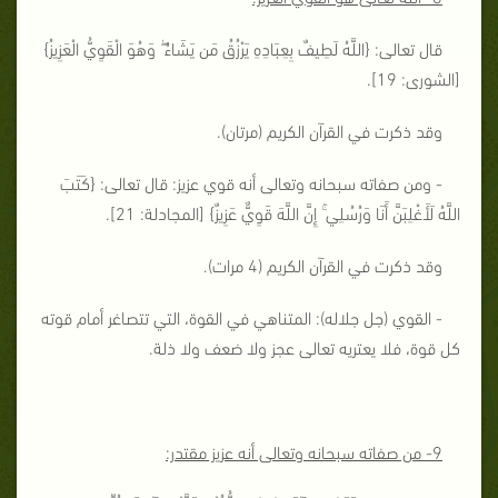
قال تعالى: {
اللَّهُ لَطِيفٌ بِعِبَادِهِ يَرْزُقُ مَن يَشَاءُ ۖ وَهُوَ الْقَوِيُّ الْعَزِيزُ
}
[الشورى: 19].
وقد ذكرت في القرآن الكريم (مرتان).
- ومن صفاته سبحانه وتعالى أنه قوي عزيز: قال تعالى: {
كَتَبَ
اللَّهُ لَأَغْلِبَنَّ أَنَا وَرُسُلِي ۚ إِنَّ اللَّهَ قَوِيٌّ عَزِيزٌ
} [المجادلة: 21].
وقد ذكرت في القرآن الكريم (4 مرات).
- القوي (جل جلاله): المتناهي في القوة، التي تتصاغر أمام قوته
كل قوة، فلا يعتريه تعالى عجز ولا ضعف ولا ذلة.
9- من صفاته سبحانه وتعالى أنه عزيز مقتدر: