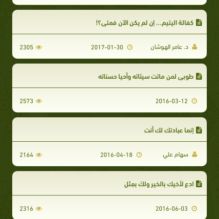
كفالة اليتيم... إن لم يكن الآن فمتى؟!
د. عامر الهوشان
2305
2017-01-30
طوبى لمن ماتت سيئاته وأحيا حسناته
2573
2016-03-12
إنما عبادتك لك أنت
سهام علي
2164
2016-04-18
ادع لأخيك بالخير ولكَ بمِثل
2316
2016-06-03