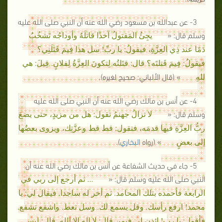
3- عن عبدالله بن مسعود رضي الله عنه أن النبي صلى الله عليه
وسلم قال: «
يجِئُ المَقتولُ آخذًا قاتلَهُ وأوداجُه تَشخُبُ
دَمًا عند ذِي العِزَّةِ، فيقولُ: يا ربِّ! سل هذا فِيمَ قَتَلَنِي؟
فيقولُ: فِيمَ قَتلتَه؟ قال: قتَلتُه لِتكونَ العِزَّةُ لِفلانٍ. قِيلَ: هي
» (قال الألباني: صحيح لغيره).
للهِ
4- عن أنس بن مالك رضي الله عنه أن النبي صلى الله عليه
وسلم قال: «
لا تزالُ جهنمُ تقول: هل من مزيدٍ، حتى يضعَ
ربُّ العِزَّةِ فيها قدمَه، فتقول: قط قط وعزَّتِك، ويزوى بعضُها
» (رواه
البخاري
).
إلى بعضٍ
5- جاء في حديث الشفاعة عن أنس بن مالك رضي الله عنه أن
النبي صلى الله عليه وسلم قال: «
... ثم أرجع إلى ربي في
الرابعة فأحمده بتلك المحامد. ثم أخر له ساجدا. فيقال لي: يا
محمد! ارفع رأسك. وقل يسمع لك. وسل تعط. واشفع تشفع.
فأقول: يا رب! ائذن لي فيمن قال: لا إله إلا الله. قال: ليس