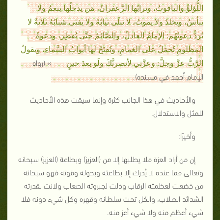
اللُّؤلؤُ والياقوتُ، وترابُها الزَّعفرانُ، مَن يدخلُها ينعمُ ولا
يبأسُ، ويخلدُ ولا يموتُ، لا تبلَى ثيابُهُ ولا يفنَى شبابُهُ ثلاثةٌ لا
تُرَدُّ دعوتُهُم: الإمامُ العادلُ، والصَّائمُ حتَّى يُفطِرَ، ودعوةُ
المظلومِ تُحمَلُ على الغمامِ، وتُفتَحُ لَها أبوابُ السَّماءِ، ويقولُ
» (رواه
الرَّبُّ عزَّ وجلَّ: وعزَّتي لأنصرنَّكَ ولَو بعدَ حينٍ
الإمام أحمد في مسنده).
والأحاديث في هذا الجانب كثرة وإنما سيقت هذه الأحاديث
للمثل والاستدلال.
وأخيرًا:
إن من أراد العزة فلا يطلبها إلا من (العزيز) وبطاعة (العزيز) سبحانه
وتعالى فما عنده لا يُدرك إلا بطاعته وبحوله وقوته فهو سبحانه
من خضعت لعظمته الرقاب وذلت لجبروته الصعاب ولانت لقدرته
الشدائد ‏الصلاب، والكل تحت سلطانه وقهره وكل ‏شيء دونه فلا
شيء أعظم منه ولا شيء أعز منه.