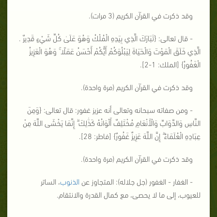
وقد ذكرت في القرآن الكريم (3 مرات).
- قال تعالى: {
تَبَارَكَ الَّذِي بِيَدِهِ الْمُلْكُ وَهُوَ عَلَىٰ كُلِّ شَيْءٍ قَدِيرٌ .
الَّذِي خَلَقَ الْمَوْتَ وَالْحَيَاةَ لِيَبْلُوَكُمْ أَيُّكُمْ أَحْسَنُ عَمَلًا ۚ وَهُوَ الْعَزِيزُ
الْغَفُورُ
} [الملك: 1-2].
وقد ذكرت في القرآن الكريم (مرة واحدة).
- ومن صفاته سبحانه وتعالى أنه عزيز غفور: قال تعالى: {
وَمِنَ
النَّاسِ وَالدَّوَابِّ وَالْأَنْعَامِ مُخْتَلِفٌ أَلْوَانُهُ كَذَٰلِكَ ۗ إِنَّمَا يَخْشَى اللَّهَ مِنْ
عِبَادِهِ الْعُلَمَاءُ ۗ إِنَّ اللَّهَ عَزِيزٌ غَفُورٌ
} [فاطر: 28].
وقد ذكرت في القرآن الكريم (مرة واحدة).
- الغفار - الغفور (جل جلاله): المتجاوز عن
الذنوب
، الساتر
للعيوب، إلى ما لا يحصى، مع كمال القدرة والانتقام.