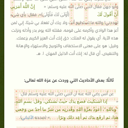
وأبو جهل فقال النبي صلى الله عليه وسلم: «
إِنَّ اللَّهَ أَمَرَنِي
{
أَوْلَىٰ لَكَ فَأَوْلَىٰ
}». فقال: بأي شيء
أَنْ أَقُولَ لَكَ
تهددني! والله ما تستطيع أنت ولا ربك أن تفعلا بي شيئا، إني لمن
أعز هذا الوادي وأكرمه على قومه، فقتله الله يوم بدر وأذله ونزلت
هذه الآية. أي يقول له الملك: ذق إنك أنت العزيز الكريم بزعمك.
وقيل: هو على معنى الاستخفاف والتوبيخ والاستهزاء والإهانة
والتنقيص، أي قال له: إنك أنت الذليل المهان. ا. هـ.
ثالثًا: بعض الأحاديث التي وردت عن عزة الله تعالى:
عن أنس رضي الله عنه أن النبي صلى الله عليه وسلم قال:
«
إذا اشتكيتَ فضع يدَك حيثُ تشتكي، وقل: بسمِ اللهِ،
"وباللهِ"، أعوذُ بعزَّةِ اللهِ وقُدرتِه من شرِّ ما أجدُ من وَجَعي
» (صححه
الألباني
).
هذا، ثم ارفَع يدَك ثم أَعِد ذلك وِترًا