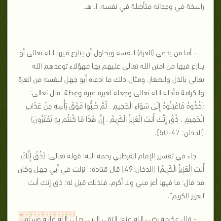
راسخة في وجدانه متأصلة في نفسه. ا. هـ.
- أما من يدعي (العزة) لنفسه ويحاول أن ينازع فيها الله تعالى أو
ينازع فيها من امتن الله تعالى عليهم بها فهؤلاء توعدهم الله
تعالى بالذل والصغار. ومثال ذلك ما ادعاه أبو جهل لنفسه من العزة
والكرامة فأذله الله تعالى وجعله لغيره عبرة وعِظة. قال تعالى:
{
خُذُوهُ فَاعْتِلُوهُ إِلَىٰ سَوَاءِ الْجَحِيمِ . ثُمَّ صُبُّوا فَوْقَ رَأْسِهِ مِنْ عَذَابِ
الْحَمِيمِ . ذُقْ إِنَّكَ أَنتَ الْعَزِيزُ الْكَرِيمُ . إِنَّ هَٰذَا مَا كُنتُم بِهِ تَمْتَرُونَ
}
[الدخان: 47-50].
جاء في تفسير الإمام القرطبي رحمه الله: قوله تعالى: {
ذُقْ إِنَّكَ
أَنتَ الْعَزِيزُ الْكَرِيمُ
} [الدخان:49] قال قتادة: "نزلت في أبي جهل وكان
قد قال: ما فيها أعز مني ولا أكرم، فلذلك قيل له: ذق إنك أنت
العزيز الكريم".
- قال عكرمة رضي الله عنه: التقى النبي صلى الله عليه وسلم