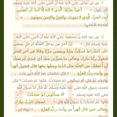
1- عن ابن عباس رضي الله عنه أن النبي صلى الله عليه وسلم
كان يقول: «
أعوذُ بِعزَّتِكَ الَّذي لا إلهَ إلَّا أنتّ أن تُضِلَّنِي،
»
أنتَ الحيُّ، الَّذي لا يَموتُ، والجِنُّ والإنسُ يَموتُونَ
(صححه الألباني).
2- عن عبد الله بن مسعود رضي الله عنه أن النبي صلى الله
عليه وسلم قال: «
إنَّ آخرَ من يدخلُ
الجن
َّةَ لرجلٍ يمشي
على الصِّراطِ فينكَبُّ مرَّةً ويمشي مرَّةً وقالا في آخرِ الخبرِ
فيقولُ ربُّنا تبارَك وتعالى ما يصرُّني منكَ أي عبدي أيرضيكَ
أن أُعطيَك منَ الجنَّةِ مثلَ الدُّنيا ومثلَها معَها قال فيقولُ أتَهزأُ
» قال: فضحِك عبدُ اللَّهِ حتَّى بدَت
بي وأنتَ ربُّ العزَّةِ
نواجذُه، ثمَّ قال: ألا تسألوني لمَ ضحِكتُ!، قالوا: لمَ ضحِكتَ؟ قال:
لضحِكِ رسولِ اللَّهِ صلى الله عليه وسلم، ثمَّ قال لنا رسولُ اللَّهِ
صلى الله عليه وسلم: «
»
ألا تسألوني لمَ ضحِكتُ
قالوا: لمَ ضحِكتَ يا رسولَ اللَّهِ قال: «
لضحِكِ الرَّبِّ تبارَك
» (رواه ابن
وتعالى حينَ قال أتَهزأُ بي وأنتَ ربُّ العزَّةِ
خزيمة).