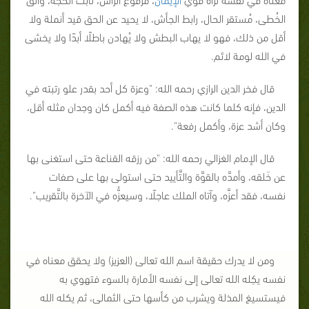
الخُطى، مُستقر الحال، رابط الجأش، لا يحيد عن الحق قيد أنملة ولا
أقل من ذلك، فهو لا يهاب البطش ولا يُهادن باطلًا أبدًا ولا يخشى
في الله لومة لائم.
قال فخر الدين الرازي رحمه الله: "وعزة كل أحد بقدر علو رتبته في
الدين، فإنه كلما كانت هذه الصفة فيه أكمل كان وجدان مثله أقل،
وكان أشد عزة، وأكمل رفعة".
قال الإمام الغزالي رحمه الله: "من رزقه القناعة حتى استغنى بها
عن خَلقه، وأمدَّه بالقوَّة والتَّأييد حتى استولى بها على صفات
نفسه، فقد أعزَّه، وآتاه الملك عاجلًا، وسيعزُّه في الآخرة بالتَّقريب".
ومن لا يدرك حقيقة اسم الله تعالى (العزيز) ولا يحقق معناه في
نفسه يكِله الله تعالى إلى نفسه الأمارة بالسوء فتهوي به
فيستسيغ المذلة ويشرب من كأسها حتى الثمالى، ثم يكله الله