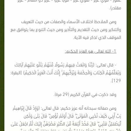
مقتدر).
ومن الملاحظ اختلاف الأسماء والصفات من حيث التعريف
والتنكير ومن حيث التقديم والتأخير ومن حيث التنوع بما يتوافق مع
الموقف الذي تذكر فيه الآية.
1- الله تعالى هو العزيز الحكيم:
- قال تعالى: {
رَبَّنَا وَابْعَثْ فِيهِمْ رَسُولًا مِّنْهُمْ يَتْلُو عَلَيْهِمْ آيَاتِكَ
وَيُعَلِّمُهُمُ الْكِتَابَ وَالْحِكْمَةَ وَيُزَكِّيهِمْ ۚ إِنَّكَ أَنتَ الْعَزِيزُ الْحَكِيمُ
} [البقرة:
129].
وقد ذكرت في القرآن الكريم (29 مرة).
ومن صفاته سبحانه أنه عزيز حكيم: قال تعالى: {
وَإِذْ قَالَ إِبْرَاهِيمُ
رَبِّ أَرِنِي كَيْفَ تُحْيِي الْمَوْتَىٰ ۖ قَالَ أَوَلَمْ تُؤْمِن ۖ قَالَ بَلَىٰ وَلَٰكِن
لِّيَطْمَئِنَّ قَلْبِي ۖ قَالَ فَخُذْ أَرْبَعَةً مِّنَ الطَّيْرِ فَصُرْهُنَّ إِلَيْكَ ثُمَّ اجْعَلْ عَلَىٰ