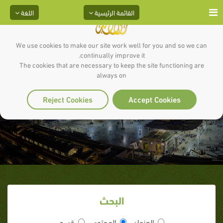
القائمة الرئيسية
اللغة
We use cookies to make our site work well for you and so we can
continually improve it.
The cookies that are necessary to keep the site functioning are
always on
أليس الله بعزيز؟
Reject Cookies
Accept Cookies
البحث
العنوان
المحتوى
قسم