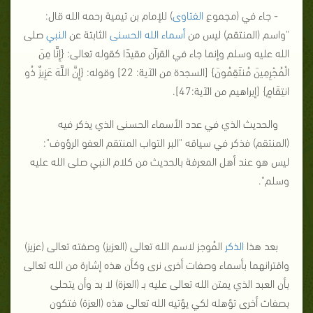
- جاء في (مجموع
الفتاوى
) للإمام بن تيمية رحمه الله قال:
"واسم (المنتقم) ليس من
أسماء الله الحسنى
الثابتة عن
النبي
صلى
الله عليه وسلم وإنما جاء في القرآن مقيدًا كقوله تعالى: {
إِنَّا مِنَ
الْمُجْرِمِينَ مُنتَقِمُونَ
} [السجدة من الآية: 22] وقوله: {
إِنَّ اللَّهَ عَزِيزٌ ذُو
انتِقَامٍ
} [إبراهيم من الآية:47].
والحديث الذي في عدد الأسماء الحسنى الذي يذكر فيه
(المنتقم) فذكر في سياقه "البر التواب المنتقم العفو الرؤوف":
ليس هو عند أهل المعرفة بالحديث من كلام النبي صلى الله عليه
وسلم".
بعد هذا
الذكر
المُوجز لاسم الله تعالى (العزيز) وصفته تعالى (عزيز)
واقترانهما بأسماء وصفات أخرى نرى وكأن هذه إشارة من الله تعالى
بأن العبد الذي يمتن الله تعالى عليه بـ (العزة) لا بد وأن يتحلى
بصفات أخرى تؤهله لكي يؤتيه الله تعالى هذه (العزة) فتكون