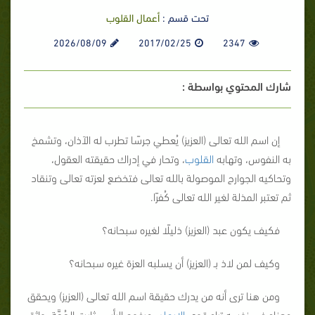
تحت قسم :
أعمال القلوب
2026/08/09
2017/02/25
2347
شارك المحتوي بواسطة :
إن اسم الله تعالى (العزيز) يُعطي جرسًا تطرب له الآذان، وتشمخ
به النفوس، وتهابه
القلوب
، وتحار في إدراك حقيقته العقول،
وتحاكيه الجوارح الموصولة بالله تعالى فتخضع لعزته تعالى وتنقاد
ثم تعتبر المذلة لغير الله تعالى كُفرًا.
فكيف يكون عبد (العزيز) ذليلًا لغيره سبحانه؟
وكيف لمن لاذ بـ (العزيز) أن يسلبه العزة غيره سبحانه؟
ومن هنا ترى أنه من يدرك حقيقة اسم الله تعالى (العزيز) ويحقق
معناه في نفسه تراه قوي
الإيمان
، مرفوع الرأس، ثابت الحُجَّة، واثق