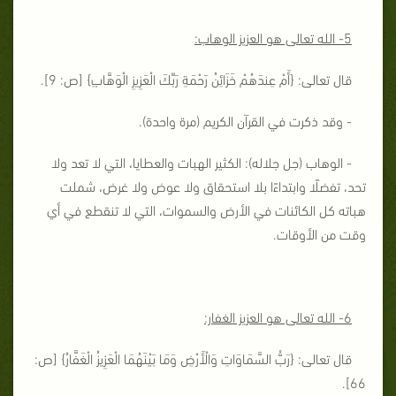
5- الله تعالى هو العزيز الوهاب:
قال تعالى: {
أَمْ عِندَهُمْ خَزَائِنُ رَحْمَةِ رَبِّكَ الْعَزِيزِ الْوَهَّابِ
} [ص: 9].
- وقد ذكرت في القرآن الكريم (مرة واحدة).
- الوهاب (جل جلاله): الكثير الهبات والعطايا، التي لا تعد ولا
تحد، تفضلًا وابتداءًا بلا استحقاق ولا عوض ولا غرض، شملت
هباته كل الكائنات في الأرض والسموات، التي لا تنقطع في أي
وقت من الأوقات.
6- الله تعالى هو العزيز الغفار:
قال تعالى: {
رَبُّ السَّمَاوَاتِ وَالْأَرْضِ وَمَا بَيْنَهُمَا الْعَزِيزُ الْغَفَّارُ
} [ص:
66].