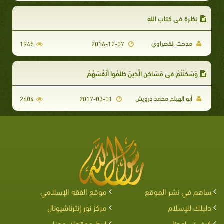
نظرة في كتاب الله
مدحت القصراوي
1945
2016-12-07
وَسَكَنْتُمْ فِي مَسَاكِنِ الَّذِينَ ظَلَمُوا أَنْفُسَهُمْ
أبو الهيثم محمد درويش
2604
2017-03-01
ساهم في نشر الموقع
موقع الفقه الإسلامي
دليلك للإسلام
مركز نور إنترناشيونال
كيف تساعدنا
اربط موقعك معنا