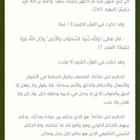
كُلِّ جَبَلٍ مِّنْهُنَّ جُزْءًا ثُمَّ ادْعُهُنَّ يَأْتِينَكَ سَعْيًا ۚ وَاعْلَمْ أَنَّ اللَّهَ عَزِيزٌ
حَكِيمٌ
} [البقرة: 260].
وقد ذكرت في القرآن الكريم (13 مرة).
- قال تعالى: {
وَلِلَّهِ جُنُودُ السَّمَاوَاتِ وَالْأَرْضِ ۚ وَكَانَ اللَّهُ عَزِيزًا
حَكِيمًا
} [الفتح: 7].
وقد ذكرت في القرآن الكريم (5 مرات).
الحكيم (جل جلاله): المتصف بكمال الحكمة في الأقوال
والأفعال والأحكام والخلق والأمر سبحانه، فلا يقول ولا يفعل إلا
الحق والصواب الذي لا يدخل في تدبيره وخلقه خلل، ولا زلل ولا
نقص ولا عيب.
الحكيم (جل جلاله): هو الذي يحكم بين عباده بما أراد، يحكم
بينهم بالحكم الكوني وهو واقع فلا راد لحكمه، وله الحكم
الشرعي التكليفي الذي هو صالح لكل زمان ومكان.