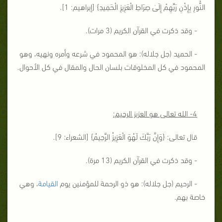
النُّورِ بِإِذْنِ رَبِّهِمْ إِلَىٰ صِرَاطِ الْعَزِيزِ الْحَمِيدِ
} [إبراهيم: 1].
- وقد ذكرت في القرآن الكريم (3 مرات).
- الحميد (جل جلاله): هو المحمود في شرعه وأمره ونهيه، وهو
المحمود في كل المخلوقات بلسان الحال والمقال في كل الأحوال.
4- الله تعالى هو العزيز الرحيم:
قال تعالى: {
وَإِنَّ رَبَّكَ لَهُوَ الْعَزِيزُ الرَّحِيمُ
} [الشعراء: 9].
- وقد ذكرت في القرآن الكريم (13 مرة).
- الرحيم (جل جلاله): هو ذو الرحمة للمؤمنين يوم
القيامة
، وهي
خاصة بهم.