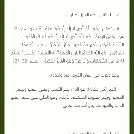
7- الله تعالى هو العزيز الجبار...:
قال تعالى: {
هُوَ اللَّهُ الَّذِي لَا إِلَٰهَ إِلَّا هُوَ ۖ عَالِمُ الْغَيْبِ وَالشَّهَادَةِ ۖ
هُوَ الرَّحْمَٰنُ الرَّحِيمُ . هُوَ اللَّهُ الَّذِي لَا إِلَٰهَ إِلَّا هُوَ الْمَلِكُ الْقُدُّوسُ
السَّلَامُ الْمُؤْمِنُ الْمُهَيْمِنُ الْعَزِيزُ الْجَبَّارُ الْمُتَكَبِّرُ ۚ سُبْحَانَ اللَّهِ عَمَّا
يُشْرِكُونَ . هُوَ اللَّهُ الْخَالِقُ الْبَارِئُ الْمُصَوِّرُ ۖ لَهُ الْأَسْمَاءُ الْحُسْنَىٰ ۚ يُسَبِّحُ
لَهُ مَا فِي السَّمَاوَاتِ وَالْأَرْضِ ۖ وَهُوَ الْعَزِيزُ الْحَكِيمُ
} [الحشر: 22-24]
وقد ذكرت في القرآن الكريم (مرة واحدة).
- الجبار (جل جلاله): هو الذي يجبر الكسر، ويغني الفقير وييسر
العسير، ويجبر القلوب المنكسرة لأجله، وهو العلي على خلقه، بعلو
الذات والقهر فلا ينال أحد منه تعالى.
8- الله تعالى هو القوي العزيز: