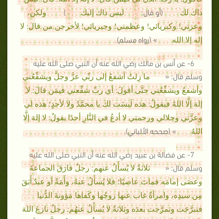
(أو قال:
)
ذاك لك
ليس ذاك إليك
ولكن،
وعزتي! وكبريائي! وعظمتي! وجبريائي! لأخرجن من قال: لا
» (رواه مسلم).
إله إلا الله
6- عن أنس بن مالك رضي الله عنه أن النبي صلى الله عليه
وسلم قال: «
ما زِلتُ أشفعُ إلى ربِّي عزَّ وجلَّ ويشفِّعُني
وأشفعُ ويشفِّعُني حتَّى أقولَ: أي ربِّ شفِّعني فيمَن قالَ: لا
إلهَ إلَّا اللهُ فيقولُ: هذه لَيسَت لكَ يا محمَّدُ ولا لأحدٍ؛ هذه لي
وعزَّتي وجلالي ورحمتي لا أدعُ في النَّارِ أحدًا يقولُ: لا إلهَ إلَّا
» (صححه الألباني).
اللهُ
7- عن فضالة بن عبيد رضي الله عنه أن النبي صلى الله عليه
وسلم قال: «
ثلاثةٌ لا يُسأَلُ عنهم: رجلٌ فارَقَ الجماعةَ
وعصَى إمامَه فماتَ عاصيًا؛ فلا يُسأَلُ عنهُ، وأَمَةٌ أو عبدٌ أَبَقَ
مِن سيدِه، وامرأةٌ غاب عنها زوجُها وكَفاها مَؤونةَ الدُّنيا
فتبرَّجَت وتمرَّجت بعدَه وثلاثةٌ لا يُسأَلُ عنهُم: رجلٌ نازعَ اللهَ