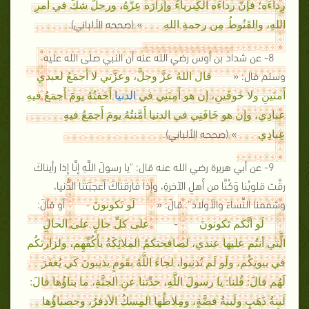
رِداءَه؛ فإنَّ رداءَه الكِبرياءُ وإزارَه عِزُّهُ، ورجلٌ شكَّ في أمرِ
» (صححه الألباني).
اللهِ، والقَنُوطُ مِن رحمةِ اللهِ
8- عن شداد بن أوس رضي الله عنه أن النبي صلى الله عليه
وسلم قال: «
قال اللهُ عزَّ وجلَّ، وعزَّتي لا أَجمَعُ لعبدي
أَمنَينِ ولا خَوفَينِ، إن هو أَمِنَنِي في
الدنيا
أَخَفتُهُ يومَ أَجمَعُ فيهِ
عبادِي، وإن هو خَافَنِي في الدنيا أَمَّنتُهُ يومَ أَجمَعُ فيهِ
» (صححه الألباني).
عِبادِي
9- عن أبي هريرة رضي الله عنه قال: "يا رسولَ اللَّهِ إنَّا إذا رأيناكَ
رقَّت قلوبُنا وَكُنَّا من أَهلِ الآخرةِ، وإذا فارقناكَ أعجبَتنا الدُّنيا،
وشمَمنا النِّساءَ والأولادَ". قالَ: «
أو قالَ:
لَو تَكونونَ -
-
لَو أنَّكم تَكونونَ
على كلِّ حالٍ على الحالِ
الَّتي أنتُم عليها عندي، لصافحتكمُ الملائِكَةُ بأَكُفِّهِم، ولزارتكُم
في بيوتِكُم، ولَو لَم تُذنِبوا، لجاءَ اللَّهُ بقَومٍ يذنِبونَ كَي يُغفَرَ
لَهُم قالَ: قُلنا: يا رسولَ اللَّهِ، حدِّثنا عنِ الجنَّةِ، ما بناؤُها قالَ:
لَبنةُ ذَهَبٍ ولَبنةُ فضَّةٍ، ومِلاطُها المِسكُ الأذفرُ، وحصباؤُها