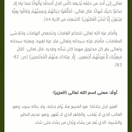
تعالى إلى أحد من خلقه يُذيقه كأس الذل أصنافًا وألوانًا فما تراه إلا
صاغرًا ذليلًا مُهانًا. قال تعالى: {
فَأَلْقَوْا حِبَالَهُمْ وَعِصِيَّهُمْ وَقَالُوا بِعِزَّةِ
فِرْعَوْنَ إِنَّا لَنَحْنُ الْغَالِبُونَ
} [الشعراء من الآية:44].
وأمام عزة الله تعالى تتصاغر القامات وتنخفض الهامات وتتلاشى
المقامات، فأمام عزته سبحانه وتعالى فلا عزة لغيره، وبعزته سبحانه
وتعالى يقر كل مخلوق مهما كان شأنه وقدره. قال تعالى: {
قَالَ
فَبِعِزَّتِكَ لَأُغْوِيَنَّهُمْ أَجْمَعِينَ . إِلَّا عِبَادَكَ مِنْهُمُ الْمُخْلَصِينَ
} [ص: 82-
83].
أولًا: معنى اسم الله تعالى (العزيز):
العزيز (جل جلاله): هو المنيع فلا يُرام جنابه، ولا يناله سوء، وهو
الغالب الذي لا يُغلب، والقاهر الذي لا يُقهر، وهو عديم النظير
والشبيه، الذي يُعز من يشاء ويُذل من يشاء متى شاء.