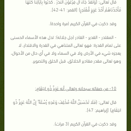
قال تعالى: {
وَلَقَدْ جَاءَ آلَ فِرْعَوْنَ النُّذُرُ . كَذَّبُوا بِآيَاتِنَا كُلِّهَا
فَأَخَذْنَاهُمْ أَخْذَ عَزِيزٍ مُّقْتَدِرٍ
} [القمر: 41-42].
وقد ذكرت في القرآن الكريم (مرة واحدة).
- المقتدر - القدير - القادر (جل جلاله): تدل هذه الأسماء الحسنى
على تمام القدرة: فهو تعالى المتناهي في القدرة والاقتدار، لا
يعجزه شيء في الأرض ولا في السماء ولا في أي حال من الأحوال،
وهو تعالى مقدر مقادير الخلائق، قبل الخلق والتصوير.
10- من صفاته سبحانه وتعالى أنه عَزِيزٌ ذُو انتِقَامٍ:
قال تعالى: {
فَلَا تَحْسَبَنَّ اللَّهَ مُخْلِفَ وَعْدِهِ رُسُلَهُ ۗ إِنَّ اللَّهَ عَزِيزٌ ذُو
انتِقَامٍ
} [إبراهيم: 47].
وقد ذكرت في القرآن الكريم (3 مرات).