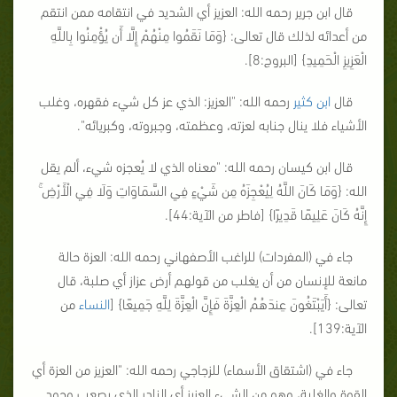
قال ابن جرير رحمه الله: العزيز أي الشديد في انتقامه ممن انتقم
من أعدائه لذلك قال تعالى: {
وَمَا نَقَمُوا مِنْهُمْ إِلَّا أَن يُؤْمِنُوا بِاللَّهِ
الْعَزِيزِ الْحَمِيدِ
} [البروج:8].
قال
ابن كثير
رحمه الله: "العزيز: الذي عز كل شيء فقهره، وغلب
الأشياء فلا ينال جنابه لعزته، وعظمته، وجبروته، وكبريائه".
قال ابن كيسان رحمه الله: "معناه الذي لا يُعجزه شيء، ألم يقل
الله: {
وَمَا كَانَ اللَّهُ لِيُعْجِزَهُ مِن شَيْءٍ فِي السَّمَاوَاتِ وَلَا فِي الْأَرْضِ ۚ
إِنَّهُ كَانَ عَلِيمًا قَدِيرًا
} [فاطر من الآية:44].
جاء في (المفردات) للراغب الأصفهاني رحمه الله: العزة حالة
مانعة للإنسان من أن يغلب من قولهم أرض عزاز أي صلبة، قال
تعالى: {
أَيَبْتَغُونَ عِندَهُمُ الْعِزَّةَ فَإِنَّ الْعِزَّةَ لِلَّهِ جَمِيعًا
} [
النساء
من
الآية:139].
جاء في (اشتقاق الأسماء) للزجاجي رحمه الله: "العزيز من العزة أي
القوة والغلبة، وهو من الشيء العزيز أي النادر الذي يصعب وجود