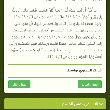
{
مَا أَظُنُّ أَن تَبِيدَ هَـٰذِهِ أَبَدًا * وَمَا أَظُنُّ السَّاعَةَ قَائِمَةً وَلَئِن رُّدِدتُّ
إِلَىٰ رَبِّي لَأَجِدَنَّ خَيْرًا مِّنْهَا مُنقَلَبًا
} [الكهف: جزء من الآية 35-36].
ولهذا فاحذر الدنيا، واحذر الترف والانغماس فيها، كُن منها على
وجل، وكن منها على قلق، تخفف من أحمالها واصرف الهَمّ حيث
يجب أن يكون، وولِّ وجهك شطر ما يدوم، حيث لقاء الله والرجوع
إليه، ليبقى قلبك سالمًا، احفظ قلبك وإيمانك فهو بضاعتك ورأس
مالك، ولو ضاع لما بقي شيءٌ تأمل فيه خيرًا أو تكسب له {
خَسِرُوا
أَنفُسَهُمْ
} [المؤمنون جزء من الآية: 12].
شارك المحتوي بواسطة :
المقال السابق
المقال التالى
مقالات في نفس القسم