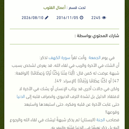
تحت قسم :
أعمال القلوب
2026/08/10
2016/11/05
2245
شارك المحتوي بواسطة :
في يوم
الجمعة
وأنت تقرأ
سورة الكهف
تذكر:
أن الشك في الآخرة والريب في لقاء الله، قد يعرض لشخص بسبب
شبهة عرضت له كمن قال: {
أَئِذَا مِتْنَا وَكُنَّا تُرَابًا وَعِظَامًا
} [الواقعة:
47] أو {
كُنَّا عِظَامًا وَرُفَاتًا
} [الإسراء: 49].
ولكن في حالات أخرى قد يرتاب الإنسان أو يشك في الآخرة لا
لافتقاد الدليل بل لشدة الترف الدنيوي وانصراف قلبه إلى
الدنيا
حتى غابت الآخرة عن قلبه وفكره، حتى استبعدها واستبعد
وقوعها!
فصاحب
الجنة
(البستان) لم يذكر شبهةً ليشك في لقاء الله والرجوع
إليه بل ذكر نعيمًا في الدنيا فتَنَه وانبهر به.