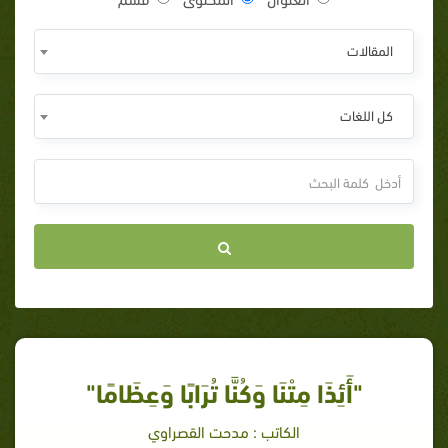
المقالات
كل اللغات
"أَئِذَا مِتْنَا وَكُنَّا تُرَابًا وَعِظَامًا"
الكاتب : مدحت القصراوي