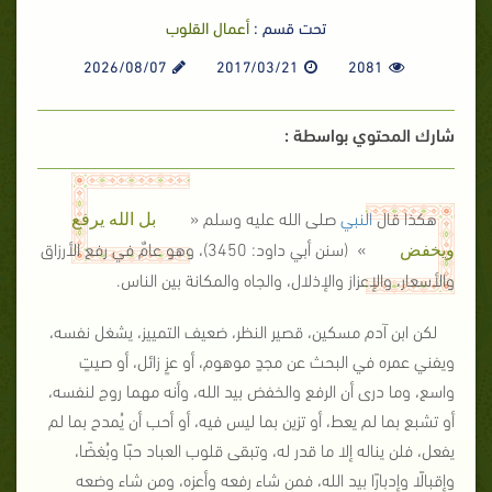
تحت قسم :
أعمال القلوب
2026/08/07
2017/03/21
2081
شارك المحتوي بواسطة :
هكذا قال
النبي
صلى الله عليه وسلم «
بل الله يرفع
» (سنن أبي داود: 3450)، وهو عامٌ في رفع الأرزاق
ويخفض
والأسعار، والإعزاز والإذلال، والجاه والمكانة بين الناس.
لكن ابن آدم مسكين، قصير النظر، ضعيف التمييز، يشغل نفسه،
ويفني عمره في البحث عن مجدٍ موهوم، أو عزٍ زائل، أو صيتٍ
واسع، وما درى أن الرفع والخفض بيد الله، وأنه مهما روج لنفسه،
أو تشبع بما لم يعط، أو تزين بما ليس فيه، أو أحب أن يُمدح بما لم
يفعل، فلن يناله إلا ما قدر له، وتبقى قلوب العباد حبًا وبُغضًا،
وإقبالًا وإدبارًا بيد الله، فمن شاء رفعه وأعزه، ومن شاء وضعه