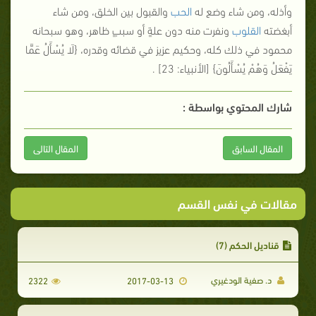
وأذله، ومن شاء وضع له
الحب
والقبول بين الخلق، ومن شاء
أبغضته
القلوب
ونفرت منه دون علةٍ أو سببٍ ظاهر، وهو سبحانه
محمود في ذلك كله، وحكيم عزيز في قضائه وقدره، {
لَا يُسْأَلُ عَمَّا
يَفْعَلُ وَهُمْ يُسْأَلُونَ
} [الأنبياء: 23] .
شارك المحتوي بواسطة :
المقال السابق
المقال التالى
مقالات في نفس القسم
قناديل الحكم (7)
د. صفية الودغيري
2322
2017-03-13