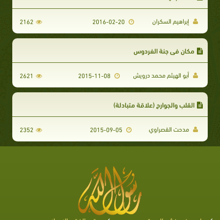
إبراهيم السكران
2162
2016-02-20
مكان في جنة الفردوس
أبو الهيثم محمد درويش
2621
2015-11-08
القلب والجوارح (علاقة متبادلة)
مدحت القصراوي
2352
2015-09-05