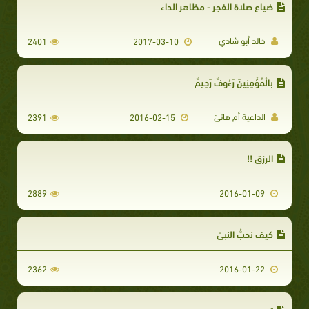
ضياع صلاة الفجر - مظاهر الداء
خالد أبو شادي
2401
2017-03-10
بِالْمُؤْمِنِينَ رَءُوفٌ رَحِيمٌ
الداعية أم هانئ
2391
2016-02-15
الرزق !!
2889
2016-01-09
كيف نحبُّ النبيّ
2362
2016-01-22