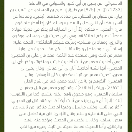
الدستوائي، عن يحيى بن أبي كثير، والطبراني في (الدعاء:
[2/1233])، ح: [925] من طريق إبراهيم بن المستمر، عن شعيب بن
بيان، عن عمران بن القطان، عن قتادة، كلاهما: (يحيى، وقتادة) عن
أنس بلفظ: أن النبي صلى الله عليه وسلم كان إذا أفطر عند قوم
قال: «أفطر....» فذكره، إلاّ أن ابن المبارك لم يذكر في حديثه قوله:
«وصلّت عليكم الملائكة»، وهي في حديث يزيد، ومسلم، ووكيع،
والأزرق، ومعاذ بن هشام:«وتنزّلت عليكم الملائكة». الحكم عليه:
إسناد أبي داود متصل ورجاله ثقات، لكن هذا الحديث من رواية
معمر عن ثابت وهي منتقدة عند الأئمة، فقد قال علي بن المديني:
"وفي أحاديث معمر عن ثابت أحاديث غرائب ومنكرة"، وذكر -أي ابن
المديني- أنها تشبه أحاديث أبان بن أبي عياش، وقال يحيى بن
معين: "حديث معمر عن ثابت مضطرب كثير الأوهام"، وقال
العقيلي: "أنكرهم رواية عن ثابت: معمر، كما في شرح العلل
[2/691]، وينظر [2/804]". وقد توبع معمر من قبل جعفر بن
سليمان الضبعي، وهو صدوق زاهد، لكنه يتشيع، كما في (التقريب:
[140])، إلاّ أن في روايته عن ثابت أيضاً كلام؛ فقد قال ابن المديني:
"أكثر عن ثابت، وكتب مراسيل، وفيها أحاديث مناكير، عن ثابت، عن
النبي صلى الله عليه وسلم وقال الأزدي: كان فيه تحامل على
بعض السلف، وكان لا يكذب في الحديث ويؤخذ عنه الزهـد
والرقائق، وأما الحديث فعامة حديثه عن ثابت وغيره فيها نظر،