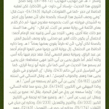
ومنكر" ا. هـ، من (تهذيب التهذيب: [2/ 86-87]). وقد صحح
النووي هذا الحديث -بإسناد أبي داود- في (الأذكار)، لكن تعقبه
الحافظ ابن حجر -كما في (الفتوحات الربانية: [4/343])- حيث قال:
"وفي وصف الشيخ هذا الإسناد بالصحة نظر؛ لأن معمراً وإن احتج
به الشيخان فروايته عن ثابت بخصوصه مقدوح فيها -ثم ذكر كلام
بعض الأئمة في رواية معمر عن ثابت، ثم قال-: "وفي هذا السند
مع ذلك علة أخرى، وهي: التردد بين أنس وغيره عند الإمام أحمد؛
لاحتمال أن يكون ذلك الغير غير صحابي. ولو وصف الشيخ المتن
بالصحة لكان أولى؛ لأن له طرقاً يقوي بعضها بعضاً" ا.هـ. وما ذكره
الحافظ من الاحتمال، زال برواية الذين جزموا ممن تابعوا الإمام أحمد
عن عبد الرزاق، وبرواية جعفر الضبعي أيضاً، فقد جزم فيها بأنه أنس،
والله أعلم. أما طريق يحيى بن أبي كثير: فهي منقطعة؛ فإن يحيى
لم يسمع هذا الحديث من أنس كما نصّ عليه أبو زرعة الرازي، كما
في المراسيل لابن أبي حاتم (243)، وقال: "إن المرفوع في طريق
يحيى هذا وهم، والصواب المرسل". ا.هـ. وقال النسائي في (سننه
الكبرى: [6/82]): "يحيى بن أبي كثير لم يسمعه من أنس". ا.هـ.
وكذا البيهقي في (الكبرى: [4/240])، قال بنحو مما قاله النسائي،
وزاد: "وإنما سمعه عن رجلٍ من أهل البصرة، يقال له: عمرو بن زنيب،
ويقال: ابن زبيب عن أنس ". ا.هـ. وعمرو هذا له ترجمة في (التاريخ
الكبير: [6/332])، و(الجرح والتعديل: [6/233])، وذكره ابن حبان في
(الثقات: [5/174])، وذكره ابن حجر في (التعجيل: [2/63])، وهو