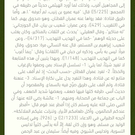
إلى المجاهيل أقرب، ولذلك لما أورد الهيثمي حديثاً من طريقه في
(المجمع: [5/225]) قال: "فيه عمرو بن زنيب، لم أعرفه ".ا.هـ. وأما
طريق قتادة: فقد رواها عنه عمـران القطـان، وهو صـدوق يهم، كما
في (التقريب: [429])، وعن عمران: شعيب بن بيان، قال الجوزجاني:
"له مناكير"، وقال العقيلي: "يحدث عن الثقات بالمناكير، وكان يغلب
على حديثه الوهم" -كما في (تهذيب التهذيب: [4/317])-، وعن
شعيب: إبراهيم بن المستمر، قال عنه النسائي مرة: صدوق، وقال
مرةً: ليس به بأس، وذكره ابن حبان في (الثقات) وقال: "ربما أغرب"
كما في (تهذيب التهذيب: [1/148]). وبهذا يتبين أن هذه المتابعة
لا تفيد شيئاً، لما يلي: 1- تسلسل الإسناد بمن وصفوا بالإغراب
والخطأ. 2- تفرد عمران القطان -حسب البحث- إذ لم أقف على
متابع له عن قتادة، وهذا التفرد يدل على نكارة الإسناد. 3- عنعنة
قتادة، ولم أقف على طريق صرّح فيه بالسماع. والمقصود أن
حديث أنس، طرقه كلها فيها ضعف، وبعضها شديد الضعف. وفي
الباب عن جماعة من الصحابة، ومنهم: 1- عائشة رضي الله عنها: أن
النبي صلى الله عليه وسلم كان إذا أفطر عند قوم قال: «أفطر
عندكم الصائمون، وأكل طعامكم الأبرار، وتنـزلت عليكم الملائكة».
أخرجه الطبراني في (الدعاء: [2/1233]) ح: [926]، وفي إسناده
الوليد بن مسلم، وهو وإن كان ثقة، إلاّ أنه يدلِّس كثيراً تدليس
التسوية، وتدليس الشيوخ، وفيه أيضاً: سليمان بن عبد الرحمن