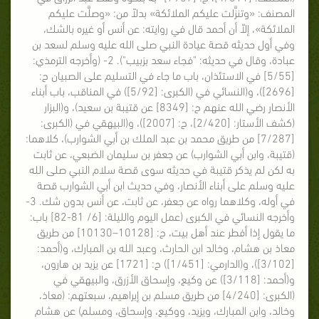
المصنف: «وتنزَّلت عليكم الملائكة» بدلاً من: «وصلَّت عليكم
الملائكة»، إلاّ أن أحمد قال في روايته: عن أنس أو غيره بالشك،
وفي أول حديثه قصة عيادة النبي صلى الله عليه وسلم لسعد بن
عبادة، وقال في حديثه: "فجاء سعد بزبيب"). 2- (وأخرجه الترمذي:
[5/55] في الاستئذان، باب ما جاء في التسليم على الصبيان ح:
[2696])، و(النسائي في (الكبرى: [5/92]) في المناقب، باب أبناء
الأنصار رضي الله عنهم ح: [8349] عن قتيبة بن سعيد)، و(البزار
(كشف الأستار: [2/420]، ح: [2007])، و(البيهقي في (الكبرى:
[7/287] من طريق محمد بن عبد الملك بن أبي الشوارب)، كلاهما:
(قتيبة، وابن أبي الشوارب) عن جعفر بن سليمان الضبعي، عن ثابت
به لكن لم يذكر قتيبة في حديثه سوى قصة سلام النبي صلى الله
عليه وسلم على أبناء الأنصار، وفي حديث ابن أبي الشوارب قصة
في أوله، وكلاهما رواه عن جعفر، عن ثابت، عن أنس بدون شك. 3-
وأخرجه النسائي في الكبرى (عمل اليوم والليلة: [6/ 81-82] باب:
ما يقول إذا أفطر عند أهل بيت، ح: [10128–10130] من طريق
معاذ بن هشام، وخالد ابن الحارث، وعبد الله بن المبارك، و(أحمد:
[3/102])، و(الدارمي: [1/451]) ح: [1721] عن يزيد بن هارون،
و(أحمد: [3/118]) عن وكيع، وإسحاق الأزرق، والبيهقي في
(الكبرى: [4/240] من طريق مسلم بن إبراهيم، سبعتهم: (معاذ،
وخالد، وابن المبارك، ويزيد، ووكيع، وإسحاق، ومسلم) عن هشام