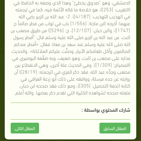
الدمشقي، وهو "صدوق يخطئ" وهذا الذي وصفه به الحافظ في
(التقريب: [253])، هو خلاصة ما قاله الأئمة فيه، كما في ترجمته
في (تهذيب التهذيب: [4/187]). 2- عبد الله بن الزبير رضي الله
عنهما: أخرجه (ابن ماجة: [1/556] باب في ثواب من فطر صائماً ح:
[1747])، و(ابن حبان: [12/107]، ح: [5296]) من طريق مصعب بن
ثابت، عن عبد الله بن الزبير صلى الله عليه وسلم قال: "أفطر رسول
الله صلى الله عليه وسلم عند سعد بن معاذ فقال: «أفطر عندكم
الصائمون وأكل طعامكم الأبرار، وصلَّت عليكم الملائكة». والحديث
مداره على مصعب بن ثابت، وهو ضعيف، وبه ضعَّفه البوصيري في
(المصباح: [1/309])، وفي الحديث علة أخرى، وهي الانقطاع بين
مصعب وجدِّه عبد الله، فقد ذكر المزي في (ترجمته: [28/19]) أن
روايته عن جده مرسلة، ووافقه على ذلك أبو زرعة العراقي في
كتابه (تحفة التحصيل: [305])، ومع ذلك فقد صححه ابن حبان،
فلعله صححه لشواهده الكثيرة التي تقدم ذكر بعضها. والله أعلم.
شارك المحتوي بواسطة :
المقال السابق
المقال التالى