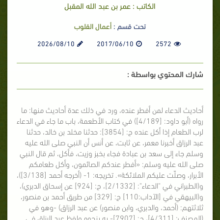
الكاتب : عمر بن عبد الله المقبل
تحت قسم :
أعمال القلوب
2026/08/10
2017/06/10
2572
شارك المحتوي بواسطة :
أحاديث الدعاء لمن أفطر عنده، ورد في ذلك عدة أحاديث منها: ما
رواه (أبو داود: [4/189]) في كتاب الأطعمة، باب ما جاء في الدعاء
لرب الطعام إذا أكل عنده ح: [3854]: حدثنا مخلد بن خالد، حدثنا
عبد الرزاق أخبرنا معمر، عن ثابت، عن أنس أن النبي صلى الله عليه
وسلم جاء إلى سعد بن عبادة فجاء بخبز وزيت، فأكل، ثم قال النبي
صلى الله عليه وسلم: «أفطر عندكم الصائمون، وأكل طعامكم
الأبرار، وصلّت عليكم الملائكة». تخريجه: 1- (أخرجه أحمد [3/138])،
و(الطبراني في "الدعاء": [2/1332]، ح: [924] عن إسحاق الدبري)،
و(البيهقي في [الآداب:110] ح: [329] من طريق أحمد بن منصور،
ثلاثتهم: (أحمد، والدبري، وابن منصور) عن عبد الرزاق) -وهو في
(المصنف: [4/311]، ح: [7907]- به بنحوه ولفظ عبد الرزاق في