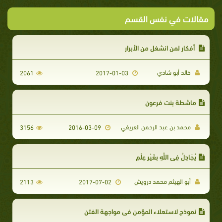
مقالات في نفس القسم
أفكار لمن انشغل من الأبرار
خالد أبو شادي
2061
2017-01-03
ماشطة بنت فرعون
محمد بن عبد الرحمن العريفي
3156
2016-03-09
يُجَادِلُ فِي اللَّهِ بِغَيْرِ عِلْمٍ
أبو الهيثم محمد درويش
2113
2017-07-02
نموذج لاستعلاء المؤمن في مواجهة الفتن