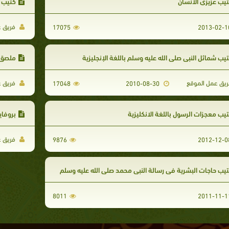
يب عزيزي الانسان
كتيب ع
فريق ع
17075
يب شمائل النبي صلى الله عليه وسلم باللغة الإنجليزية
ملصق 
يق عمل الموقع
فريق ع
17048
2010-08-30
يب معجزات الرسول باللغة الانكليزية
بروفاي
فريق ع
9876
يب حاجات البشرية في رسالة النبي محمد صلى الله عليه وسلم
8011