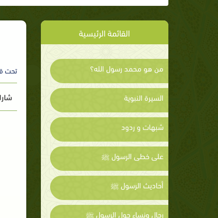
القائمة الرئيسية
من هو محمد رسول الله؟
تحت ق
شارك
السيرة النبوية
شبهات و ردود
على خطى الرسول ﷺ
أحاديث الرسول ﷺ
رجال ونساء حول الرسول ﷺ