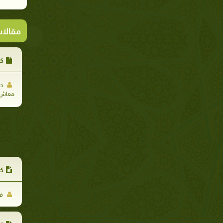
مقالا
كت
د.
معاش
كت
فر