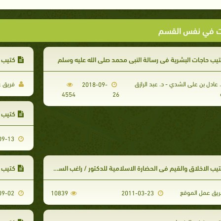
ت في نفس القسم
يب حاجات البشرية في رسالة النبي محمد صلى الله عليه وسلم
كتيب ا
 عادل بن على الشدي - د. عبد الرازق
فريق ع
2018-09-
4554
26
كتيب أ
2013-09-13
يب الاخلاق والقيم في الحضارة الاسلامية للدكتور / راغب السيرجاني
كتيب 10طرق لكسب الجيران
يق عمل الموقع
2013-09-02
10839
2011-03-23