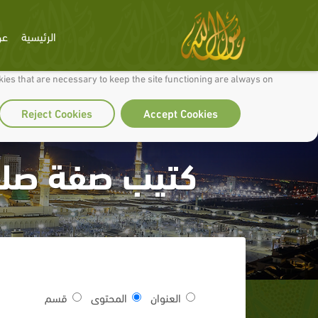
الرئيسية
عن
 to make our site work well for you and so we can continually improve it.
ies that are necessary to keep the site functioning are always on
Reject Cookies
Accept Cookies
كتيب صفة صلاة
العنوان
المحتوى
قسم