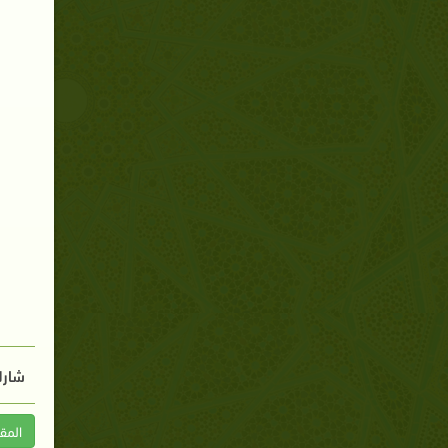
شارك
المق