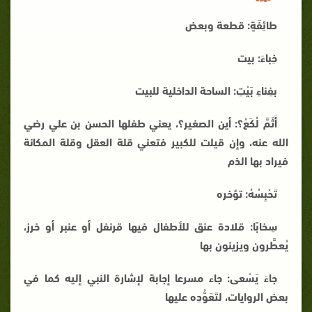
طائِفَةٍ: قطعة وبعض
خِباءَ: بيت
بفِناءِ بَيْتِ: الساحة الداخلية للبيت
أَثَمَّ لُكَعُ؟: أين الصغير؟، يعني طفلها الحسن بن علي رضي
الله عنه، وإن قيلت للكبير فتعني قلة العقل وقلة المكانة
فيراد بها الذم
تَحْبِسُهُ: تؤخره
سِخابًا: قلادة عنق للأطفال فيها قرنفل أو عنبر أو خرز،
يُعطَّرون ويزينون بها
جاءَ يَسْعى: جاء مسرعا إجابة لإشارة النبي إليه كما في
بعض الروايات، لتَعَوُّدِه عليها