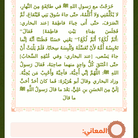
خَرَجْتُ مع رَسولِ اللهِ ﷺ في طائِفَةٍ مِنَ النَّهارِ،
لا يُكَلِّمُنِي وَلا أُكَلِّمُهُ، حتّى جاءَ سُوقَ بَنِي قَيْنُقاعَ، ثُمَّ
انْصَرَفَ، حتّى أَتى خِباءَ فاطِمَةَ [عند البخاري:
فَجَلَسَ بفِناءِ بَيْتِ فاطِمَةَ] فَقالَ"
:أَثَمَّ لُكَعُ؟ أَثَمَّ لُكَعُ؟" يَعْنِي حَسَنًا فَظَنَنّا أنَّهُ إنَّما
تَحْبِسُهُ أُمُّهُ لأَنْ تُغَسِّلَهُ وَتُلْبِسَهُ سِخابًا، فَلَمْ يَلْبَثْ أَنْ
جاءَ يَسْعى، [عند البخاري: وفي عُنُقِهِ السِّخابُ]
حتّى اعْتَنَقَ كُلُّ واحِدٍ منهما صاحِبَهُ، فَقالَ رَسولُ
اللهِ ﷺ: اللَّهُمَّ إنِّي أُحِبُّهُ، فأحِبَّهُ وَأَحْبِبْ مَن يُحِبُّهُ.
وزاد البخاري وقالَ أبو هُرَيْرَةَ: فَما كانَ أحَدٌ أحَبَّ
إلَيَّ مِنَ الحَسَنِ بنِ عَلِيٍّ، بَعْدَ ما قالَ رَسولُ اللَّهِ ﷺ
ما قالَ
المعاني: