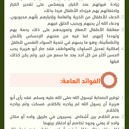
زيادة قبولهم عند الكبار، وينعكس على تقدير الكبار
واحتفائهم بهم فيزداد الأطفال فرحا بذلك
الدعاء للأطفال من الذرية والعامة وإخبارهم بأنهم محبوبون،
ودعاء الله أن يحبهم ويحبب الخلق فيهم
معانقة الأطفال الصغار وتعويدهم على ذلك رحمة بهم
وتوددا إليهم، لما فيه من منحهم الإحساس بالأمان
والطمأنينة، وهو ما يسهم في تنمية السواء النفسي للطفل
إمكانية تعديل السلوك والعواطف فقد صار أبو هريرة يحب
الحسن أكثر من كل أحد بعد ما سمع من خبر، ولم يكن كذلك
قبلها
الفوائد العامة:
توقير الصحابة لرسول الله صلى الله عليه وسلم، فقد رأى أبو
هريرة أن رسول الله لم يبادره بالكلام، فسكت ولم يبادره
بالكلام
عدم الكلام بين أشخاص يسيرون في طريق واحد أو مكان
واحد لا يعني وجود تخاصم أو احتقار بينهما
لكل مقام مقال ولكل شخص أسلوب يخاطب فيه، فما يقال