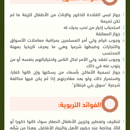
جواز لبس القلادة للذكور والإناث من الأطفال للزينة ما لم
تكن تميمة
استحباب إخبار من تحب بحبك له
جَوَاز المعانقة
وجوب قيام ولي أمر المسلمين بمراقبة معاملات الأسواق
والتجارات وضبطها شرعيا وهي ما يعرف تاريخيا بمهنة
المحتسب
وجوب تفقد ولي الأمر لحال الناس واحتياجاتهم بنفسه أو من
ينوب عنه في ذلك
جواز تسمية الأماكن بأسماء من يسكنها وإن كانوا كفارا،
واستمرار ذلك ولو بعد مغادرتهم إذا لم يكن فيها مخالفة
شرعية "سوق بني قينقاع"
الفوائد التربوية:
تنظيف وتعطير وتزيين الأطفال الصغار سواء كانوا ذكورا أو
إناثا، وخاصة عند حضور الأهل والزوار الأفاضل، وهذا من شأنه