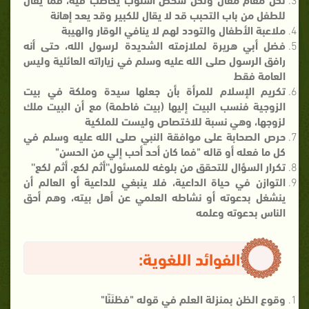
للطفل من باب التحبب قد لا يقال للكبير وقد يعد إهانة
ملاعبة الأطفال والتودد لهم لا ينافي الوقار والهيبة
فضل أبي هريرة لملازمته الشديدة لرسول الله، حتى أنه
رافق الرسول صلى الله عليه وسلم في زياراته العائلية وليس
العامة فقط
تكريم الإسلام للمرأة بأن جعلها سيدة وملكة في بيت
الزوجية فنسب البيت إليها (بيت فاطمة) مع أن البيت ملك
لزوجها، وهي نسبة للاختصاص وليست للملكية
حرص الصحابة على موافقة النبي صلى الله عليه وسلم في
كل ما فعله أو قاله "فما كان أحد أحب إلي من الحسن"
تكرار السؤال للتحقق من بلوغه للمسئول''أثم لكع، أثم لكع''
التوازن في حياة الداعية، فلا ينبغي للداعية أو العالم أن
ينشغل بدعوته أو نشاطه العلمي عن أهل بيته، وهم أحق
الناس بدعوته وعلمه
الفوائد اللغوية:
وقوع الظن بمنزلة العلم في قوله "فظنَنّا"