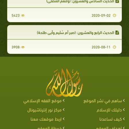
الحديث السادس والعشرون: (ولنعم المُصلَّى)
5423
2020-09-02
الحديث الرابع والعشرون: (صبر أم سُلَيم وأبي طلحة)
3908
2020-08-11
ساهم في نشر الموقع
موقع الفقه الإسلامي
دليلك للإسلام
مركز نور إنترناشيونال
كيف تساعدنا
اربط موقعك معنا
اهداف الموقع
خريطة الموقع