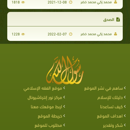
محمد زكي محمد خضر
1818
2021-12-08
الصدق
محمد زكي محمد خضر
1228
2022-02-07
ساهم في نشر الموقع
موقع الفقه الإسلامي
دليلك للإسلام
مركز نور إنترناشيونال
كيف تساعدنا
اربط موقعك معنا
اهداف الموقع
خريطة الموقع
شكر وتقدير
مطلوب للموقع