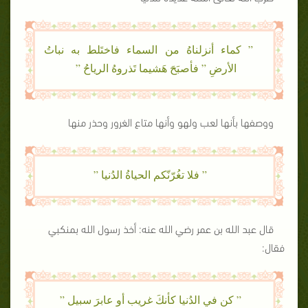
” كماء أنزلناهُ من السماء فاختَلط به نباتُ
الأرضِ ” فأصبَحَ هَشيما تَذروهُ الرياحُ ”
ووصفها بأنها لعب ولهو وأنها متاع الغرور وحذر منها
” فلا تغُرّنّكم الحياةُ الدُنيا ”
قال عبد الله بن عمر رضي الله عنه: أخذ رسول الله بمنكبي
فقال:
” كن في الدُنيا كأنكَ غريب أو عابرَ سبيل ”