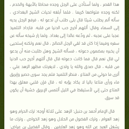
هذا القصر ، ولما أستأذن على الرجل وجده محاطا بالأبهة والخدم ،
لكنه وجده متواضعا كريما . فلما أبلغه تحيات الشيخ البغدادي ،
سأله ألم يطلب شيئا قال بلى طلب أن تدعو له ، فرفع الرجل يديه
إلى السماء وقال: أللهم أخرج حب الدنيا من قلبه. فازداد التلميذ
عجبا على عجبه ، ثم ودّعه عائدا إلى بغداد. ولما زار شيخه سأله عن
سفره وفيما إذا كان قد لقي الرجل الصالح ، قال نعم ولكنه إستحيى
أن يخبره بمضمون دعوته ، فسأله الشيخ وهل طلبت منه أن يدعو
لي قال نعم قال فما كانت دعوته قال قال أللهم أخرج حب الدنيا
من قلبه ، قال صدق والله يا ولدي ، لايغرنك مظهر الزهد علي ،
أترى ما حولي من المتاع ، فنظر التلميذ فلم يجد سوى حصير وإبريق
ماء ورأى متاعا باليا لا يكاد يؤبه له ، قال فإن قلبي معلق بهذا
المتاع حتى إني لأستيقظ في الليل ألتمس الإبريق خشية أن يكون
قد سرق.
قال الإمام أحمد بن حنبل: الزهد على ثلاثة أوجه: ترك الحرام وهو
زهد العوام ، وترك الفضول من الحلال وهو زهد الخواص ، وترك ما
يشغل العبد عن الله وهو زهد العارفين . وقال الفضيل بن عياض: