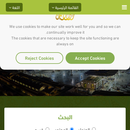
القائمة الرئيسية
اللغة
We use cookies to make our site work well for you and so we can
continually improve it.
The cookies that are necessary to keep the site functioning are
always on
الزهد
Reject Cookies
Accept Cookies
البحث
العنوان
المحتوى
قسم