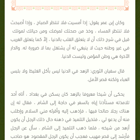
وكان إبن عمر يقول: إذا أمسيت فلا تنتظر الصباح ، وإذا أصبحتَ
فلا تنتظر المساء ، وخذ من صحتك لمرضك ومن حياتك لموتك
قيل في شرح ذلك أن لا يتعلق القلب بالدنيا ، إلاّ كما يتعلق الغريب
في غير وطنه حيث لا ينبغي له أن يشتغل بما لا ضرورة له. والدار
الآخرة هي وطن المؤمن وليست الدنيا.
قال سفيان الثوري: الزهد في الدنيا ليس بأكل الغليظ ولا بلبس
العباء ولكنه قصر الأمل.
يحكى أن شيخا معروفا بالزهد كان يسكن في بغداد ، أتاه أحد
تلامذته مستأذنا إياه بالسفر في حاجة إلى الشام ، فقال له إن
هناك رجلا صالحا فيها ، فإذهب إليه وأقرئه مني السلام وإطلب
منه أن يدعو لي ، فتخيل التلميذ في ذهنه حال ذلك الرجل أن يكون
أزهد من شيخه ، فلما ذهب التلميذ إلى الشام ، سأل عن الرجل
فأرشد إلى قصر مهيب فعجب أن يكون الرجل المقصود هو صاحب