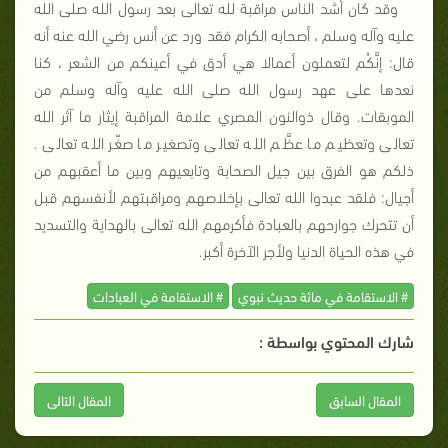
وقد كان أشد الناس مراقبة لله تعالى بعد رسول الله صلى الله
عليه وآله وسلم ، أصحابه الكرام فقد ورد عن أنس رضي الله عنه أنه
قال: إنَّكُم لتعملون أعمالا هي أدق في أعينكم من الشعر ، كنا
نعدها على عهد رسول الله صلى الله عليه وآله وسلم من
الموبقات. وقال ذوالنون المصري علامة المراقبة إيثار ما آثر الله
تعالى وتعظيم ما عظَّم الله تعالى وتصغير ما صغّر الله تعالى .
ذلكم هو الفرق بين جيل الصحابة وتابعيهم وبين ما أعقبهم من
أجيال: فلقد عبدوا الله تعالى بإخلاصهم ومراقبتهم لأنفسهم قبل
أن تتحرك جوارحهم بالعبادة فأكرمهم الله تعالى بالهداية والتسديد
في هذه الحياة الدنيا ولأجر الآخرة أكبر.
# الاستقامة في مائة حديث نبوي
# الاستقامة في العبادات
شارك المحتوي بواسطة :
المقال السابق
المقال التالى