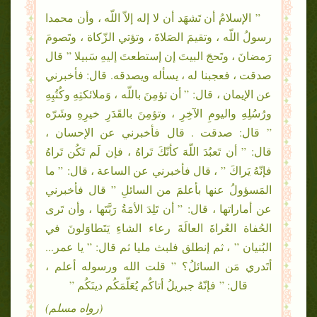
” الإسلامُ أن تَشهَد أن لا إله إلاّ اللّه ، وأن محمدا
رسولُ اللّه ، وتقيمَ الصَلاةَ ، وتؤتي الزّكاة ، وتَصومَ
رَمضانَ ، وتَحجَ البيتَ إن إستطعتَ إليهِ سَبيلا ” قال
صدقت ، فعجبنا له ، يسأله ويصدقه. قال: فأخبرني
عن الإيمان ، قال: ” أن تؤمِنَ باللّه ، وَملائكتِهِ وكُتُبِهِ
ورُسُلِهِ واليومِ الآخِرِ ، وتؤمِنَ بالقَدَرِ خيرِهِ وشَرّه
” قال: صدقت . قال فأخبرني عن الإحسان ،
قال: ” أن تَعبُدَ اللّهَ كأنّكَ تَراهُ ، فإن لَم تَكُن تَراهُ
فإنّهُ يَراكَ ” ، قال فأخبرني عن الساعة ، قال: ” ما
المَسؤولُ عنها بأعلمَ من السائلِ ” قال فأخبرني
عن أماراتها ، قال: ” أن تَلِدَ الأمَةُ رَبَّتَها ، وأن تَرى
الحُفاة العُراةَ العالَةَ رعاء الشاءِ يَتَطاوَلونَ في
البُنيان ” ، ثم إنطلق فلبث مليا ثم قال: ” يا عمر...
أتَدري مَن السائلُ؟ ” قلت الله ورسوله أعلم ،
قال: ” فإنّهُ جبريلُ أتاكُم يُعَلّمَكُم دينَكُم ”
(رواه مسلم)