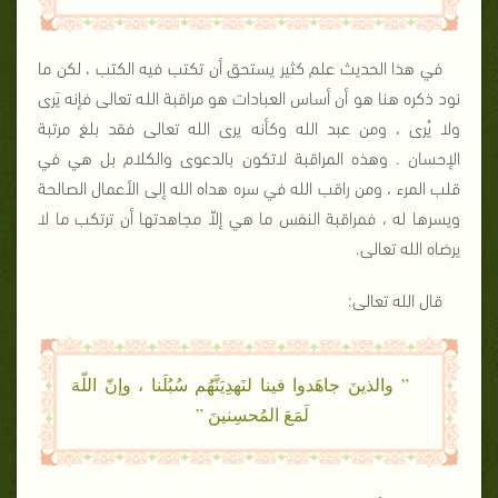
في هذا الحديث علم كثير يستحق أن تكتب فيه الكتب ، لكن ما
نود ذكره هنا هو أن أساس العبادات هو مراقبة الله تعالى فإنه يَرى
ولا يُرى ، ومن عبد الله وكأنه يرى الله تعالى فقد بلغ مرتبة
الإحسان . وهذه المراقبة لاتكون بالدعوى والكلام بل هي في
قلب المرء ، ومن راقب الله في سره هداه الله إلى الأعمال الصالحة
ويسرها له ، فمراقبة النفس ما هي إلاّ مجاهدتها أن ترتكب ما لا
يرضاه الله تعالى.
قال الله تعالى:
” والذينَ جاهَدوا فينا لنَهدِيَنَّهُم سُبُلَنا ، وإنّ اللّهَ
لَمَعَ المُحسِنينَ ”