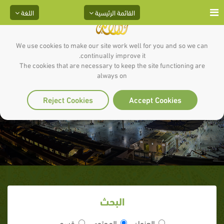
القائمة الرئيسية
اللغة
We use cookies to make our site work well for you and so we can
continually improve it.
The cookies that are necessary to keep the site functioning are
always on
المراقبة
Reject Cookies
Accept Cookies
البحث
العنوان
المحتوى
قسم